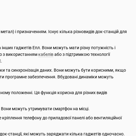
метал) і призначенням. Існує кілька різновидів док-станцій для
 інших гаджетів Епл. Вони можуть мати різну потужність і
ою з використанням
кабелів
або з підтримкою технології
C.
зики та синхронізація даних. Вони можуть бути корисними, якщо
вати програмне забезпечення. Вбудовані динаміки можуть
ному положенні. Ця функція корисна для різних видів
. Вони можуть утримувати смартфон на місці.
 кріплення телефону до приладової панелі або вентиляційної
е док-станції, які можуть заряджати кілька гаджетів одночасно.