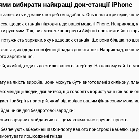
ями вибирати найкращі док-станції iPhone
ї залежить від ваших потреб і вподобань. Ось кілька критеріїв, які
еся, що док-станція підходить до вашої моделі iPhone. Наприклад, як
ути рухомим. Так, ви зможете повернути Айфон і поставити його гор
 потужність зарядки, яку надає док-станція. Що вона більша, то 
ляньте, які додаткові функції надає док-станція. Наприклад, деякі 
ого заряджання.
ій, який підходить до стилю вашого інтер'єру. На нашому сайті є ма
агу на якість виробів. Вони можуть бути виготовлені з силікону, пл
екомендації людей, дізнайтеся, що говорять користувачі і як вони о
юджет і виберіть пристрій, який відповідає вашим фінансовим можли
йданчиків для бездротової зарядки:
вих зарядних майданчиків – це максимально зручно і просто.
безпечують збереження USB-порту вашого пристрою і кабелю. Це до
емонтувати пошкоджені гнізда.