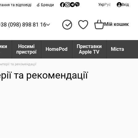
Укр
Рус
Вхід
тання та відповіді
🍏 Бренди
+38 (098) 898 81 16
Мій кошик
ики
Носимі
Приставки
HomePod
Міста
e
пристрої
Apple TV
итерії та рекомендації
рії та рекомендації