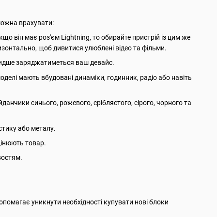
 можна врахувати:
що він має роз'єм Lightning, то обирайте пристрій із цим же
изонтально, щоб дивитися улюблені відео та фільми.
швидше заряджатиметься ваш девайс.
моделі мають вбудовані динаміки, годинник, радіо або навіть
йданчики синього, рожевого, сріблястого, сірого, чорного та
астику або металу.
цінюють товар.
востям.
помагає уникнути необхідності купувати нові блоки