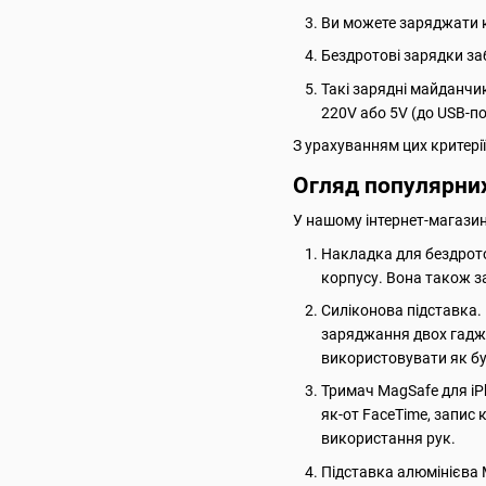
Ви можете заряджати к
Бездротові зарядки заб
Такі зарядні майданчи
220V або 5V (до USB-по
З урахуванням цих критері
Огляд популярних
У нашому інтернет-магазин
Накладка для бездрото
корпусу. Вона також за
Силіконова підставка. 
заряджання двох гадже
використовувати як б
Тримач MagSafe для iP
як-от FaceTime, запис 
використання рук.
Підставка алюмінієва 