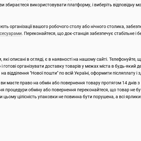
 ви збираєтеся використовувати платформу, і виберіть відповідну м
яють організації вашого робочого столу або нічного столика, забез
сесуарами
. Переконайтеся, що док-станція забезпечує стабільне і б
, які описані в огляді, є в наявності на нашому сайті. Телефонуйте, 
 і готові організувати доставку товарів у межах міста в будь-який 
на відділення "Нової пошти" по всій Україні, оформити післяплату і
ви маєте право на обмін або повернення товару протягом 14 днів з
я процедури обміну або повернення переконайтеся, що товар не був 
и цьому цілісність упаковки не повинна бути порушена, а всі ярлик