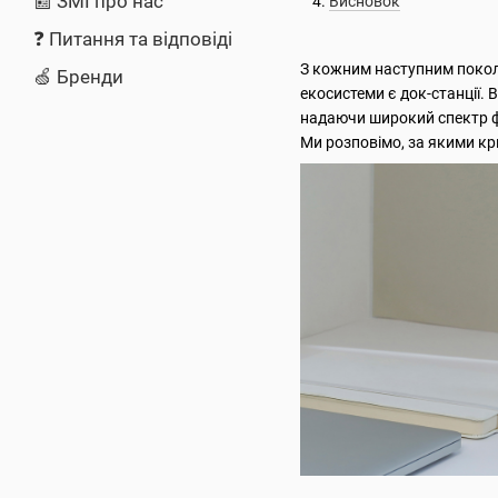
📰 ЗМІ про нас
Висновок
❓ Питання та відповіді
З кожним наступним поколі
🍏 Бренди
екосистеми є док-станції.
надаючи широкий спектр ф
Ми розповімо, за якими кр