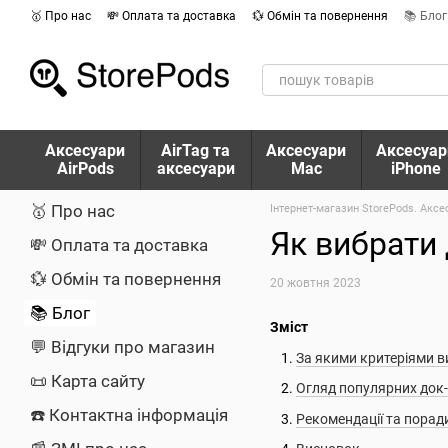
Перейти до основного контенту
🥇 Про нас
💸 Оплата та доставка
💱 Обмін та повернення
📚 Блог
Аксесуари
AirTag та
Аксесуари
Аксесуар
AirPods
аксесуари
Mac
iPhone
🥇 Про нас
Інтернет-магазин StorePods. Аксе
Як вибрати 
💸 Оплата та доставка
💱 Обмін та повернення
20 жовтня 2023
📚 Блог
Зміст
💬 Відгуки про магазин
За якими критеріями в
📜 Карта сайту
Огляд популярних док-
☎️ Контактна інформація
Рекомендації та поради