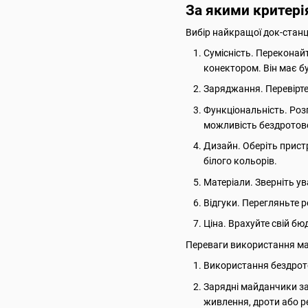
За якими критері
Вибір найкращої док-станці
Сумісність. Переконайт
конектором. Він має б
Заряджання. Перевірте
Функціональність. Розг
можливість бездротов
Дизайн. Оберіть пристр
білого кольорів.
Матеріали. Зверніть ув
Відгуки. Перегляньте р
Ціна. Врахуйте свій б
Переваги використання ма
Використання бездрото
Зарядні майданчики за
живлення, дроти або р