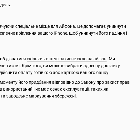
одель.
печуючи спеціальне місце для Айфона. Це допомагає уникнути
езпечне кріплення вашого iPhone, щоб уникнути його падіння і
щоб дізнатися
скільки коштує захисне скло на айфон
. Ми
день тижня. Крім того, ви можете вибрати адресну доставку
 здійснити оплату готівкою або карткою вашого банку.
 моменту його придбання відповідно до Закону про захист прав
використаний і не має ознак експлуатації, таких як
и та заводське маркування збережені.