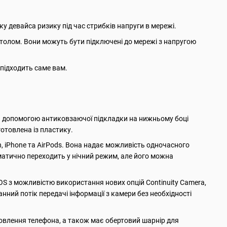
у девайса ризику під час стрибків напруги в мережі.
толом. Вони можуть бути підключені до мережі з напругою
 підходить саме вам.
за допомогою антиковзаючої підкладки на нижньому боці
отовлена із пластику.
h, iPhone та AirPods. Вона надає можливість одночасного
атично переходить у нічний режим, але його можна
S з можливістю використання нових опцій Continuity Camera,
анний потік передачі інформації з камери без необхідності
новлення телефона, а також має обертовий шарнір для