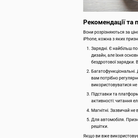
Рекомендації та 
Вони розрізняються за ціно
iPhone, кожна з яких призн
Зарядні. Є найбільш по
дизайн, але їхня осно
бездротової зарядки. 
Багатофункціональні. Д
вам потрібно регулярн
використовуватися не т
Підставки та платформ
активності: читання ел
Магнітні. Зазвичай не
Для автомобіля. Призн
решітки.
Якщо ви вже використовуєте