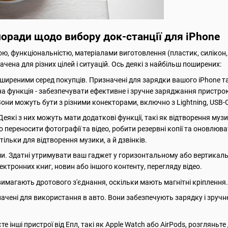
поради щодо вибору док-станції для iPhone
ю, функціональністю, матеріалами виготовлення (пластик, силікон, 
ачена для різних цілей і ситуацій. Ось деякі з найбільш поширених:
ширеними серед покупців. Призначені для зарядки вашого iPhone та
вна функція - забезпечувати ефективне і зручне заряджання пристр
Вони можуть бути з різними конекторами, включно з Lightning, USB-
еякі з них можуть мати додаткові функції, такі як відтворення му
о переносити фотографії та відео, робити резервні копії та оновлю
ільки для відтворення музики, а й дзвінків.
и. Здатні утримувати ваш гаджет у горизонтальному або вертикаль
ектронних книг, новин або іншого контенту, перегляду відео.
 вимагають дротового з'єднання, оскільки мають магнітні кріплення
ачені для використання в авто. Вони забезпечують зарядку і зручне
 інші пристрої від Епл, такі як Apple Watch або AirPods, розгляньт