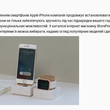
нням смартфонів Apple iPhone компанія продовжує встановлювати с
 Вони не тільки забезпечують зручність під час підзарядки вашого г
ункціональних можливостей. У каталозі інтернет-магазину StoreP
итеріями їх можна вибирати, надамо огляд популярних моделей і да