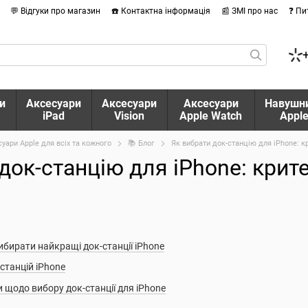
💬 Відгуки про магазин
☎️ Контактна інформація
📰 ЗМІ про нас
❓ Пи
и
Аксесуари
Аксесуари
Аксесуари
Навушн
iPad
Vision
Apple Watch
Appl
суари Apple для всіх та кожного
📚 Блог
Як вибрати док-станцію для iPhone: кр
док-станцію для iPhone: крите
ибирати найкращі док-станції iPhone
станцій iPhone
 щодо вибору док-станції для iPhone