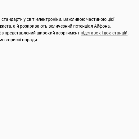
тандарти у світі електроніки. Важливою частиною цієї
аджета, а й розкривають величезний потенціал Айфона,
ods представлений широкий асортимент
підставок і док-станцій
.
мо корисні поради.