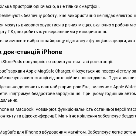
ілька пристроїв одночасно, а не тільки смартфон.
езпечують безпечну роботу, їхнє використання не піддає електронік
ки можуть використовуватися в різних місцях, включно з робочим с
рту ПК), що робить їх універсальними у використанні.
їв ви зможете вибрати найкращу підставку з функцією зарядки, яка
 док-станцій iPhone
і StorePods популярністю користуються такі док-станції:
вої зарядки Apple MagSafe Charger. Фіксується на поверхні столу 
безпечує захист станції від потенційних пошкоджень. Підставка виг
Ідеально доповнить ваш набір пристроїв Епл, включно з Apple Watc
тів і підтримує бездротове заряджання. При цьому годинник автом
удильник.
hone на MacBook. Розширює функціональність останньої версії macO
контенту та відеоконференції. Магнітне кріплення забезпечує бездог
MagSafe для iPhone з вбудованим магнітом. Забезпечує легке вста