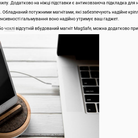
илу. Додатково на ніжці підставки є антиковзаюча підкладка для на
 Обладнаний потужними магнітами, які забезпечують надійне кріпл
тенсивності гальмування воно надійно утримує ваш гаджет.
бо
чохлі
відсутній вбудований магніт MagSafe, можна додатково при