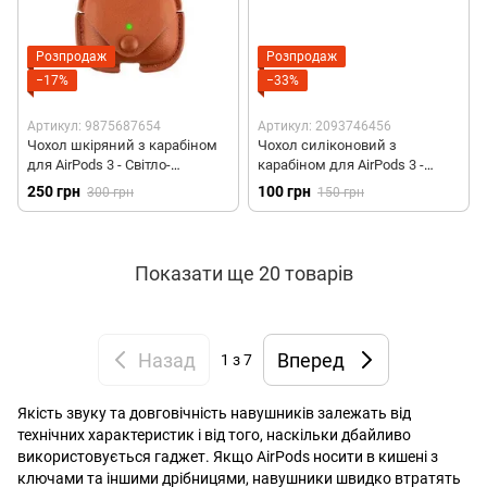
Розпродаж
Розпродаж
−17%
−33%
Артикул: 9875687654
Артикул: 2093746456
Чохол шкіряний з карабіном
Чохол силіконовий з
для AirPods 3 - Світло-
карабіном для AirPods 3 -
коричневий
Фіолетовий
250 грн
100 грн
300 грн
150 грн
Показати ще 20 товарів
Назад
Вперед
1
з 7
Якість звуку та довговічність навушників залежать від
технічних характеристик і від того, наскільки дбайливо
використовується гаджет. Якщо AirPods носити в кишені з
ключами та іншими дрібницями, навушники швидко втратять