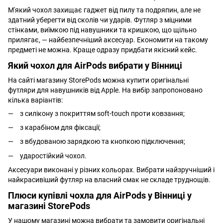
М'який чохол захищає гаджет від пилу та подряпин, але не
здатний уберегти від сколів чи ударів. Футляр з міцними
стінками, виїмкою під навушники та кришкою, що щільно
прилягає, — найбезпечніший аксесуар. Економити на такому
предметі не можна. Краще одразу придбати якісний кейс.
Який чохол для AirPods вибрати у Вінниці
На сайті магазину StorePods можна купити оригінальні
футляри для навушників від Apple. На вибір запропоновано
кілька варіантів:
з силікону з покриттям soft-touch проти ковзання;
з карабіном для фіксації;
з вбудованою зарядкою та кнопкою підключення;
ударостійкий чохол.
Аксесуари виконані у різних кольорах. Вибрати найзручніший і
найкрасивіший футляр на власний смак не складе труднощів.
Плюси купівлі чохла для AirPods у Вінниці у
магазині StorePods
У нашому магазині можна вибрати та замовити оригінальні