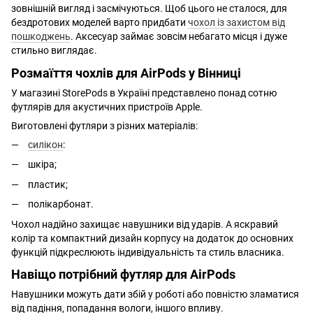
зовнішній вигляд і засмічуються. Щоб цього не сталося, для
бездротових моделей варто придбати
чохол із захистом від
пошкоджень
. Аксесуар займає зовсім небагато місця і дуже
стильно виглядає.
Розмаїття чохлів для AirPods у Вінниці
У магазині StorePods в Україні представлено понад сотню
футлярів для акустичних пристроїв Apple.
Виготовлені футляри з різних матеріалів:
силікон
:
шкіра;
пластик;
полікарбонат.
Чохол надійно захищає навушники від ударів. А яскравий
колір та компактний дизайн корпусу на додаток до основних
функцій підкреслюють індивідуальність та стиль власника.
Навіщо потрібний футляр для AirPods
Навушники можуть дати збій у роботі або повністю зламатися
від падіння, попадання вологи, іншого впливу.