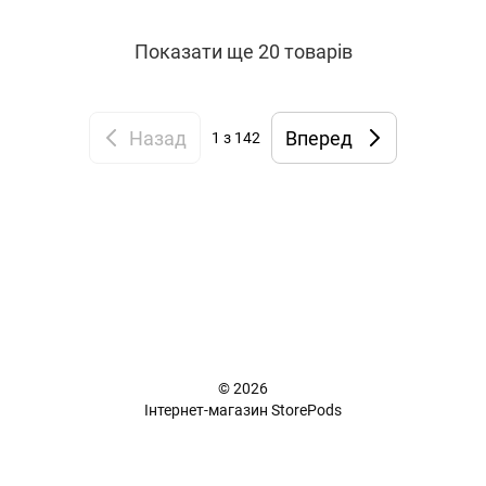
Показати ще 20 товарів
Назад
Вперед
1
з 142
+38 (098) 898 81 16
Повна версія сайту
📜 Карта сайту
© 2026
Інтернет-магазин StorePods
Укр
Рус