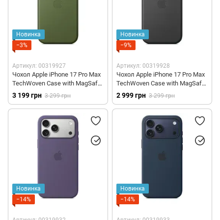
Новинка
Новинка
−3%
−9%
Артикул: 00319927
Артикул: 00319928
Чохол Apple iPhone 17 Pro Max
Чохол Apple iPhone 17 Pro Max
TechWoven Case with MagSafe
TechWoven Case with MagSafe
– Green (MGFD4)
– Black (MGF84)
3 199 грн
2 999 грн
3 299 грн
3 299 грн
Новинка
Новинка
−14%
−14%
Артикул: 00319932
Артикул: 00319933