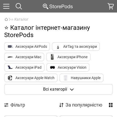
⭐ Каталог
⭐ Каталог інтернет-магазину
StorePods
Аксесуари AirPods
AirTag та аксесуари
Аксесуари Mac
Аксесуари iPhone
Аксесуари iPad
Аксесуари Vision
Аксесуари Apple Watch
Навушники Apple
Носимі пристрої
HomePod
Всі категорії
Приставки Apple TV
Міста
Фільтр
За популярністю