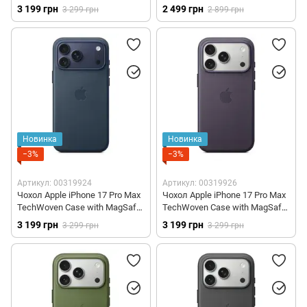
- Sienna (MGFC4)
(MGFW4)
3 199 грн
2 499 грн
3 299 грн
2 899 грн
Новинка
Новинка
−3%
−3%
Артикул: 00319924
Артикул: 00319926
Чохол Apple iPhone 17 Pro Max
Чохол Apple iPhone 17 Pro Max
TechWoven Case with MagSafe
TechWoven Case with MagSafe
– Blue (MGF94)
– Purple (MGFA4)
3 199 грн
3 199 грн
3 299 грн
3 299 грн