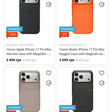
Новинка
Новинка
−14%
−8%
Артикул: 00319936
Артикул: 00084111
Чохол Apple iPhone 17 Pro Max
Чохол Beats iPhone 17 Pro Max
Silicone Case with MagSafe –
Rugged Case with MagSafe and
Black (MGFR4)
Camera Control – Sierra Orange
2 499 грн
3 699 грн
2 899 грн
3 999 грн
(MGJC4)
Новинка
Новинка