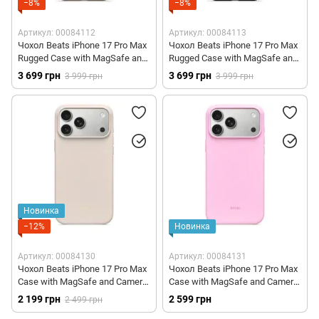
−8%
−8%
Артикул: 00084112
Артикул: 00084113
Чохол Beats iPhone 17 Pro Max
Чохол Beats iPhone 17 Pro Max
Rugged Case with MagSafe and
Rugged Case with MagSafe and
Camera Control – Alpine Gray
Camera Control – Everest Black
3 699 грн
3 699 грн
3 999 грн
3 999 грн
(MGJA4)
(MGJA4)
Новинка
−12%
Новинка
Артикул: 00084130
Артикул: 00084131
Чохол Beats iPhone 17 Pro Max
Чохол Beats iPhone 17 Pro Max
Case with MagSafe and Camera
Case with MagSafe and Camera
Control – Lime Stone (MGJE4)
Control – Pebble Pink (MGJF4)
2 199 грн
2 599 грн
2 499 грн