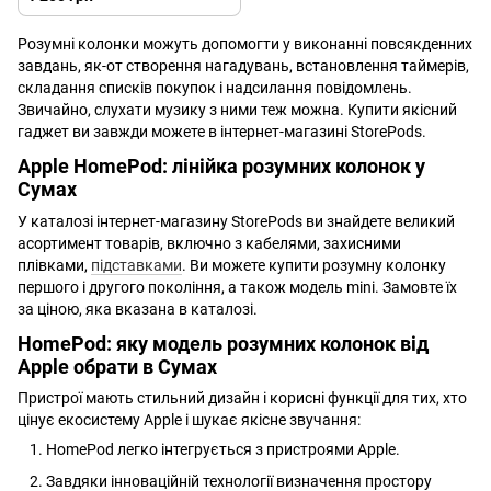
Розумні колонки можуть допомогти у виконанні повсякденних
завдань, як-от створення нагадувань, встановлення таймерів,
складання списків покупок і надсилання повідомлень.
Звичайно, слухати музику з ними теж можна. Купити якісний
гаджет ви завжди можете в інтернет-магазині StorePods.
Apple HomePod: лінійка розумних колонок у
Сумах
У каталозі інтернет-магазину StorePods ви знайдете великий
асортимент товарів, включно з кабелями, захисними
плівками,
підставками
. Ви можете купити розумну колонку
першого і другого покоління, а також модель mini. Замовте їх
за ціною, яка вказана в каталозі.
HomePod: яку модель розумних колонок від
Apple обрати в Сумах
Пристрої мають стильний дизайн і корисні функції для тих, хто
цінує екосистему Apple і шукає якісне звучання:
HomePod легко інтегрується з пристроями Apple.
Завдяки інноваційній технології визначення простору