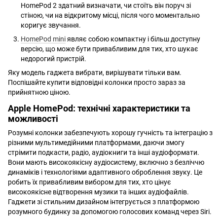
HomePod 2 здатний визначати, чи стоїть він поруч зі
стіною, чи на відкритому місці, після чого моментально
коригує звучання.
HomePod mini
являє собою компактну і більш доступну
версію, що може бути привабливим для тих, хто шукає
недорогий пристрій.
Яку модель гаджета вибрати, вирішувати тільки вам.
Поспішайте купити відповідні колонки просто зараз за
прийнятною ціною.
Apple HomePod: технічні характеристики та
можливості
Розумні колонки забезпечують хорошу гучність та інтеграцію з
різними мультимедійними платформами, даючи змогу
стрімити подкасти, радіо, аудіокниги та інші аудіоформати.
Вони мають високоякісну аудіосистему, включно з безліччю
динаміків і технологіями адаптивного оброблення звуку. Це
робить їх привабливим вибором для тих, хто цінує
високоякісне відтворення музики та інших аудіофайлів.
Гаджети зі стильним дизайном інтегрується з платформою
розумного будинку за допомогою голосових команд через Siri.