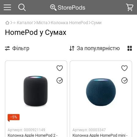
⭐ Каталог
Міста
Колонка HomePod
Суми
HomePod у Сумах
Фільтр
За популярністю
−5%
Артикул: 0000921149
Артикул: 00003347
Колонка Apple HomePod 2 -
Колонка Apple HomePod mini -