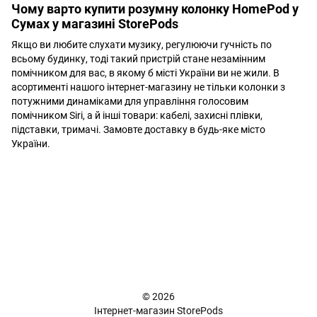
Чому варто купити розумну колонку HomePod у
Сумах у магазині StorePods
Якщо ви любите слухати музику, регулюючи гучність по
всьому будинку, тоді такий пристрій стане незамінним
помічником для вас, в якому б місті України ви не жили. В
асортименті нашого інтернет-магазину не тільки колонки з
потужними динаміками для управління голосовим
помічником Siri, а й інші товари: кабелі, захисні плівки,
підставки, тримачі. Замовте доставку в будь-яке місто
України.
+38 (098) 898 81 16
Повна версія сайту
📜 Карта сайту
© 2026
Інтернет-магазин StorePods