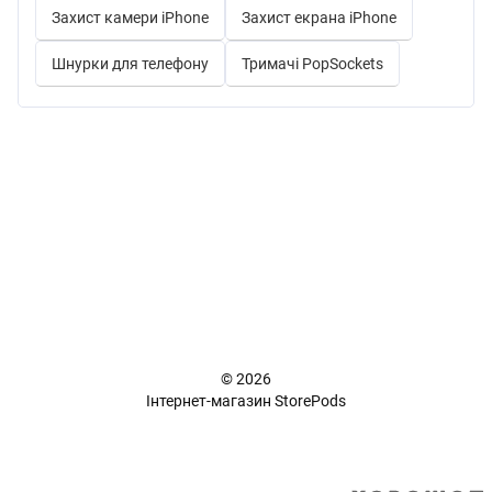
Захист камери iPhone
Захист екрана iPhone
Шнурки для телефону
Тримачі PopSockets
+38 (098) 898 81 16
Повна версія сайту
📜 Карта сайту
© 2026
Інтернет-магазин StorePods
Укр
Рус