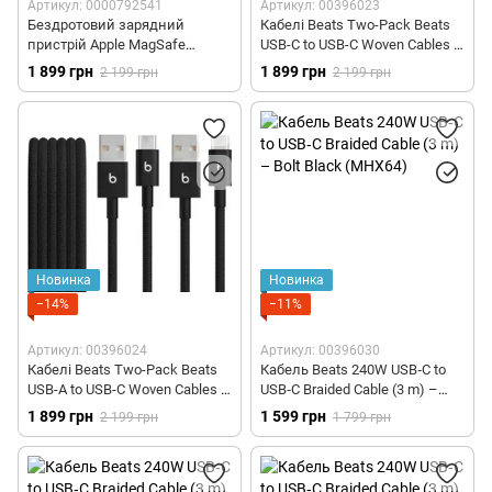
Артикул: 0000792541
Артикул: 00396023
Бездротовий зарядний
Кабелі Beats Two-Pack Beats
пристрій Apple MagSafe
USB-C to USB-C Woven Cables –
Charger (1 m) (MX6X3)
Bolt Black (MDGC4)
1 899 грн
1 899 грн
2 199 грн
2 199 грн
Новинка
Новинка
−14%
−11%
Артикул: 00396024
Артикул: 00396030
Кабелі Beats Two-Pack Beats
Кабель Beats 240W USB‑C to
USB-A to USB-C Woven Cables –
USB‑C Braided Cable (3 m) –
Bolt Black (MDGH4)
Bolt Black (MHX64)
1 899 грн
1 599 грн
2 199 грн
1 799 грн