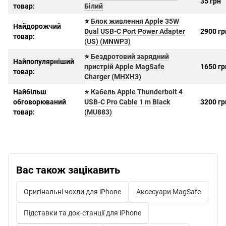
35 грн
товар:
Білий
⭐
Блок живлення Apple 35W
Найдорожчий
Dual USB-C Port Power Adapter
2900 гр
товар:
(US) (MNWP3)
⭐
Бездротовий зарядний
Найпопулярніший
пристрій Apple MagSafe
1650 гр
товар:
Charger (MHXH3)
Найбільш
⭐
Кабель Apple Thunderbolt 4
обговорюваний
USB-C Pro Cable 1 m Black
3200 гр
товар:
(MU883)
Вас також зацікавить
Оригінальні чохли для iPhone
Аксесуари MagSafe
Підставки та док-станції для iPhone