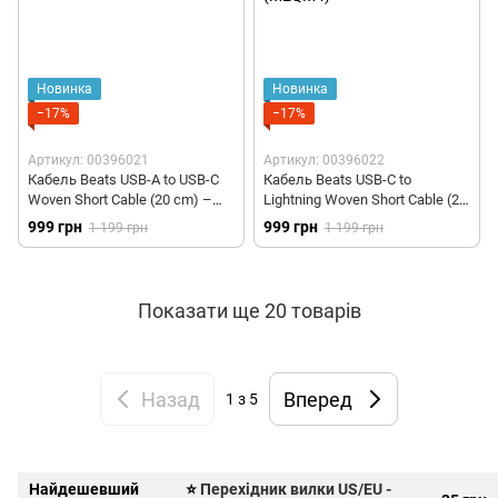
Новинка
Новинка
−17%
−17%
Артикул: 00396021
Артикул: 00396022
Кабель Beats USB-A to USB-C
Кабель Beats USB-C to
Woven Short Cable (20 cm) –
Lightning Woven Short Cable (20
Bolt Black (MEQL4)
cm) – Bolt Black (MEQM4)
999 грн
999 грн
1 199 грн
1 199 грн
Показати ще 20 товарів
Назад
Вперед
1
з 5
Найдешевший
⭐
Перехідник вилки US/EU -