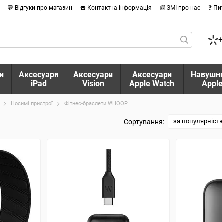
💬 Відгуки про магазин
☎️ Контактна інформація
📰 ЗМІ про нас
❓ Пи
и
Аксесуари
Аксесуари
Аксесуари
Навушн
iPad
Vision
Apple Watch
Appl
Носимі пристрої
Фітнес-браслети WHOOP
за популярніст
Сортування: