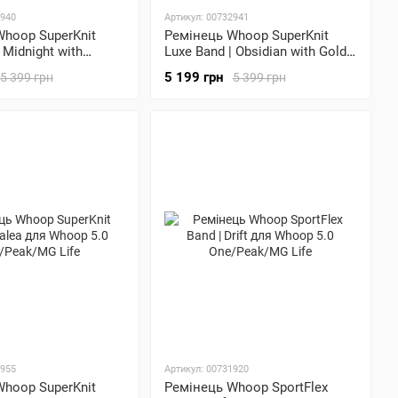
2940
Артикул: 00732941
Whoop SuperKnit
Ремінець Whoop SuperKnit
 Midnight with
Luxe Band | Obsidian with Gold
ля Whoop 5.0
для Whoop 5.0 One/Peak/MG
5 199 грн
5 399 грн
5 399 грн
G Life
Life
2955
Артикул: 00731920
Whoop SuperKnit
Ремінець Whoop SportFlex