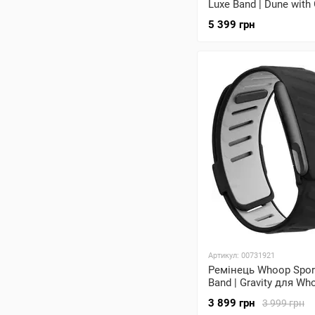
Luxe Band | Dune with
Whoop 5.0 One/Peak/
5 399 грн
Артикул: 00731921
Ремінець Whoop Spor
Band | Gravity для Wh
One/Peak/MG Life
3 899 грн
3 999 грн