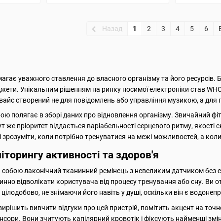
Назад
1
2
3
4
5
6
агає уважного ставлення до власного організму та його ресурсів. 
джети. Унікальним рішенням на ринку носимої електроніки став WHO
вайс створений не для повідомлень або управління музикою, а для г
ю полягає в зборі даних про відновлення організму. Звичайний фіт
ут же пріоритет віддається варіабельності серцевого ритму, якості с
 зрозуміти, коли потрібно тренуватися на межі можливостей, а кол
іторингу активності та здоров'я
є собою лаконічний тканинний ремінець з невеликим датчиком без е
инно відволікати користувача від процесу тренування або сну. Ви от
цілодобово, не знімаючи його навіть у душі, оскільки він є водоне
ирішить вивчити відгуки про цей пристрій, помітить акцент на точ
сори. Вони зчитують капілярний кровотік і фіксують найменші змін