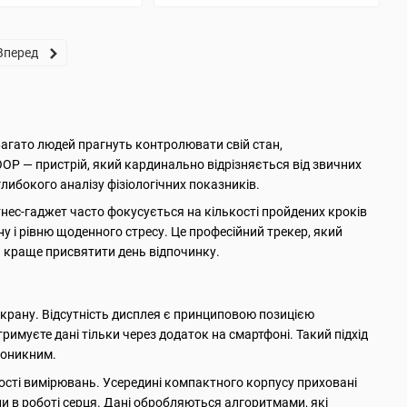
Вперед
Багато людей прагнуть контролювати свій стан,
OP — пристрій, який кардинально відрізняється від звичних
либокого аналізу фізіологічних показників.
нес-гаджет часто фокусується на кількості пройдених кроків
ну і рівню щоденного стресу. Це професійний трекер, який
и краще присвятити день відпочинку.
крану. Відсутність дисплея є принциповою позицією
римуєте дані тільки через додаток на смартфоні. Такий підхід
проникним.
ності вимірювань. Усередині компактного корпусу приховані
и в роботі серця. Дані обробляються алгоритмами, які