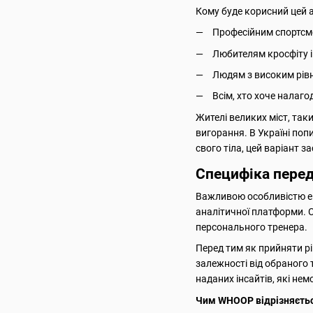
Кому буде корисний цей 
Професійним спортсме
Любителям кросфіту і
Людям з високим рівн
Всім, хто хоче налаг
Жителі великих міст, так
вигорання. В Україні поп
свого тіла, цей варіант з
Специфіка перед
Важливою особливістю ек
аналітичної платформи. 
персонального тренера.
Перед тим як прийняти рі
залежності від обраного 
наданих інсайтів, які н
Чим WHOOP відрізняється