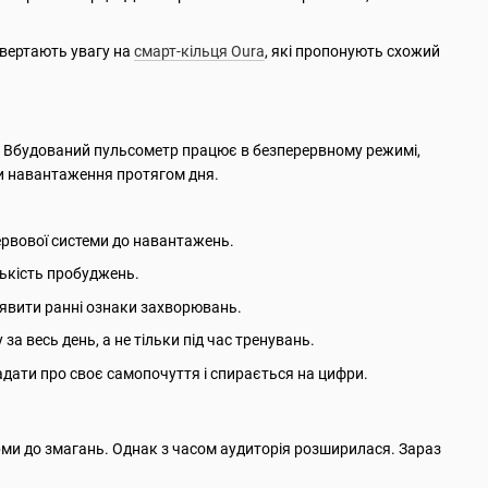
звертають увагу на
смарт-кільця Oura
, які пропонують схожий
он. Вбудований пульсометр працює в безперервному режимі,
ки навантаження протягом дня.
нервової системи до навантажень.
ількість пробуджень.
иявити ранні ознаки захворювань.
а весь день, а не тільки під час тренувань.
адати про своє самопочуття і спирається на цифри.
рми до змагань. Однак з часом аудиторія розширилася. Зараз