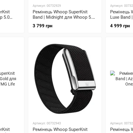
Артикул: 00732929
Артикул: 0073
rKnit
Ремінець Whoop SuperKnit
Ремінець 
p 5.0
Band | Midnight для Whoop 5.0
Luxe Band |
One/Peak/MG Life
Titanium д
3 799 грн
4 999 грн
One/Peak/M
Артикул: 00732943
Артикул: 0073
rKnit
Ремінець Whoop SuperKnit
Ремінець 