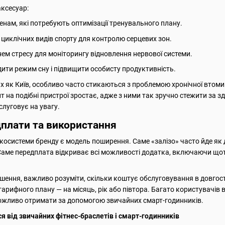
аксесуар:
нам, які потребують оптимізації тренувального плану.
 циклічних видів спорту для контролю серцевих зон.
ем стресу для моніторингу відновлення нервової системи.
одити режим сну і підвищити особисту продуктивність.
их як Київ, особливо часто стикаються з проблемою хронічної втом
ит на подібні пристрої зростає, адже з ними так зручно стежити за 
аслуговує на увагу.
плати та використання
осистеми бренду є модель поширення. Саме «залізо» часто йде як д
Саме передплата відкриває всі можливості додатка, включаючи щоти
шення, важливо розуміти, скільки коштує обслуговування в довгост
тарифного плану — на місяць, рік або півтора. Багато користувачі
еможливо отримати за допомогою звичайних смарт-годинників.
 від звичайних фітнес-браслетів і смарт-годинників