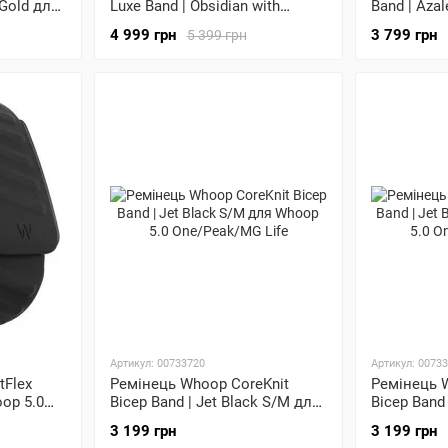
 Gold для
Luxe Band | Obsidian with
Band | Aza
MG Life
Titanium для Whoop 5.0
One/Peak/M
4 999 грн
3 799 грн
5 399 грн
One/Peak/MG Life
Артикул: 00733720
Артикул: 0073
tFlex
Ремінець Whoop CoreKnit
Ремінець 
oop 5.0
Bicep Band | Jet Black S/M для
Bicep Band 
Whoop 5.0 One/Peak/MG Life
Whoop 5.0 
3 199 грн
3 199 грн