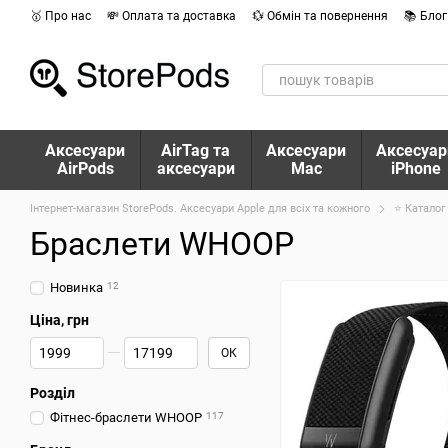
Перейти до основного контенту
🥇 Про нас
💸 Оплата та доставка
💱 Обмін та повернення
📚 Блог
Аксесуари
AirTag та
Аксесуари
Аксесуар
AirPods
аксесуари
Mac
iPhone
Інтернет-магазин StorePods. Аксесуари Apple для всіх та кожного
⭐ Каталог
Браслети WHOOP
Новинка
12
Ціна, грн
Від Ціна, грн
До Ціна, грн
ОК
Розділ
Фітнес-браслети WHOOP
117