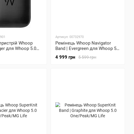
2901
Артикул: 00732970
пристрій Whoop
Ремінець Whoop Navigator
ger для Whoop 5.0
Band | Evergreen для Whoop 5.0
G Life
One/Peak/MG Life
4 999 грн
5 599 грн