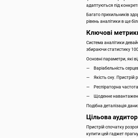
адаптуються під конкрет
Багато прихильників здор
рівень аналітики в ще б
Ключові метрик
Система аналітики девай
збираючи статистику 100
Основні параметри, які в
Варіабельність серце
Якість сну. Пристрій 
Респіраторна частота
Щоденне навантаження 
Подібна деталізація дани
Цільова аудитор
Пристрій спочатку розроб
купити цей гаджет прагну