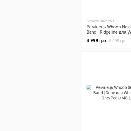
Артикул: 00732971
Ремінець Whoop Navi
Band | Ridgeline для 
One/Peak/MG Life
4 999 грн
5 599 грн