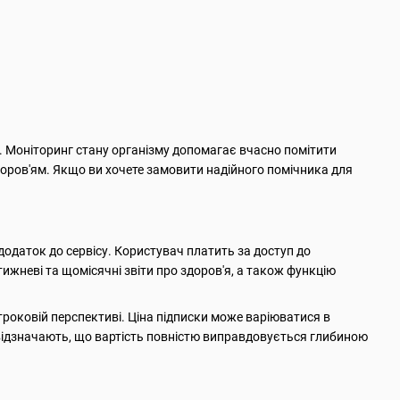
и. Моніторинг стану організму допомагає вчасно помітити
здоров'ям. Якщо ви хочете замовити надійного помічника для
одаток до сервісу. Користувач платить за доступ до
жневі та щомісячні звіти про здоров'я, а також функцію
роковій перспективі. Ціна підписки може варіюватися в
в відзначають, що вартість повністю виправдовується глибиною