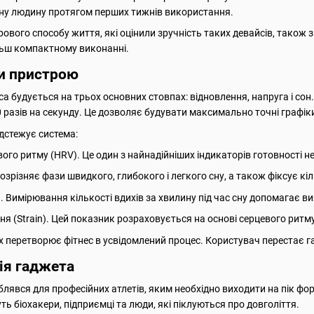
ну людину протягом перших тижнів використання.
ового способу життя, які оцінили зручність таких девайсів, також 
ільш компактному виконанні.
и пристрою
са будується на трьох основних стовпах: відновлення, напруга і с
 разів на секунду. Це дозволяє будувати максимально точні графі
ідстежує система:
вого ритму (HRV). Це один з найнадійніших індикаторів готовності 
розрізняє фази швидкого, глибокого і легкого сну, а також фіксує к
. Вимірювання кількості вдихів за хвилину під час сну допомагає в
(Strain). Цей показник розраховується на основі серцевого ритму з
х перетворює фітнес в усвідомлений процес. Користувач перестає г
ія гаджета
лявся для професійних атлетів, яким необхідно виходити на пік фо
ть біохакери, підприємці та люди, які піклуються про довголіття.