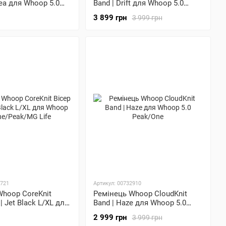
lea для Whoop 5.0
Band | Drift для Whoop 5.0
G Life
One/Peak/MG Life
3 899 грн
3 999 грн
3721
Артикул: 00732910
Whoop CoreKnit
Ремінець Whoop CloudKnit
| Jet Black L/XL для
Band | Haze для Whoop 5.0
One/Peak/MG Life
Peak/One
2 999 грн
3 999 грн