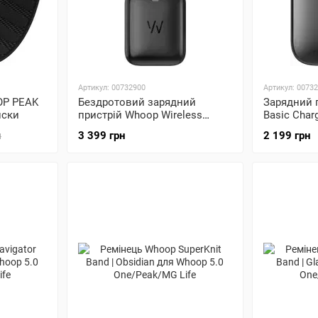
Артикул: 00732900
Артикул: 0073
OP PEAK
Бездротовий зарядний
Зарядний 
иски
пристрій Whoop Wireless
Basic Char
PowerPack для Whoop 5.0
One/Peak/M
3 399 грн
2 199 грн
н
One/Peak/MG Life