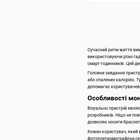
Сучасний ритм життя вим
використовуючи різні га
смарт-годинників. Цей де
Головне завдання пристро
або спалених калоріях. Т
допомагає користувачеві
Особливості мон
Візуально пристрій явля
розробників. Ніщо не пов
дозволяє носити браслет 
Кожен користувач, який в
фотоплетизмографічні сен