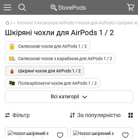
⭐ Каталог
Аксесуари AirPods
Чохли для AirPods
Шкіряні чо
Шкіряні чохли для AirPods 1 / 2
Силіконові чохли для AirPods 1 / 2
Силіконові чохли з карабіном для AirPods 1 / 2
Шкіряні чохли для AirPods 1 / 2
Полікарбонатні чохли для AirPods 1 / 2
Поліуретанові чохли для AirPods 1 / 2
Всі категорії
Силіконові чохли для AirPods 3
Фільтр
За популярністю
Шкіряні чохли для AirPods 3
Полікарбонатні чохли для AirPods 3