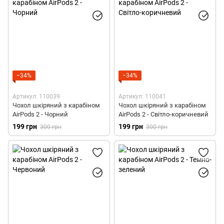
Поліуретанові чохли для AirPods 3
Шкіряні чохли для AirPods Pro 1/2
Полікарбонатні чохли для AirPods Pro 1
Силіконові чохли для AirPods Pro 2
−34%
−34%
Силіконові чохли зі шнурком для AirPods Pro 2
Артикул: 110039
Артикул: 110041
Чохол шкіряний з карабіном
Чохол шкіряний з карабіном
Полікарбонатні чохли для AirPods Pro 2
AirPods 2 - Чорний
AirPods 2 - Світло-коричневий
199 грн
199 грн
300 грн
300 грн
Поліуретанові чохли для AirPods Pro 2
Чохли з MagSafe для AirPods Pro 2
Чохли для AirPods Max
Чохли-накладки для AirPods Max
Чохли з MagSafe для AirPods 4