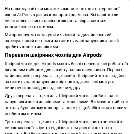
На нашому сайті ви можете замовити чохол з натуральної
шкіри
AirPods
в різних кольорах і розмірах. Всі наші чохли
виготовлені з високоякісної шкіри та відрізняються
довговічністю та стилем.
Ми пропонуємо вам купити якісний та дизайнерський
аксесуар, який не тільки захистить ваші навушники, але й
зробить їх ще стильнішими.
Переваги шкіряних чохлів для Airpods
Шкіряні
чохли для Airpods
мають безліч переваг, які роблять їх
ідеальним вибором для захисту ваших навушників. Перша і
найважливіша перевага – це захист. Шкіряний чохол надійно
захистить ваші навушники від пошкоджень, які можуть
виникнути внаслідок падіння чи удару.
Друга перевага – це стиль. Шкіряний чохол зробить ваші
навушники ще стильнішими та моднішими. Ви можете вибрати
чохол у будь-якому кольорі та розмірі, щоб збігатися з вашим
особистим стилем.
Третя перевага – це якість. Шкіряний чохол виготовлений з
високоякісної шкіри та відрізняється довговічністю та
міцністю. Він буде служити вам довгий час і виглядатиме як