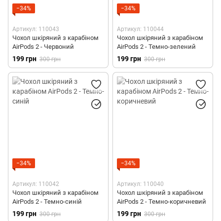
Силіконові чохли для AirPods 4
−34%
−34%
Шкіряні чохли для AirPods 4
Артикул: 110043
Артикул: 110044
Чохол шкіряний з карабіном
Чохол шкіряний з карабіном
Полікарбонатні чохли для AirPods 4
AirPods 2 - Червоний
AirPods 2 - Темно-зелений
199 грн
199 грн
300 грн
300 грн
Силіконові чохли зі шнурком для AirPods Pro 3
Чохли з MagSafe для AirPods Pro 3
Полікарбонатні чохли для AirPods Pro 3
Шкіряні чохли для AirPods Pro 3
−34%
−34%
Артикул: 110042
Артикул: 110040
Чохол шкіряний з карабіном
Чохол шкіряний з карабіном
AirPods 2 - Темно-синій
AirPods 2 - Темно-коричневий
199 грн
199 грн
300 грн
300 грн