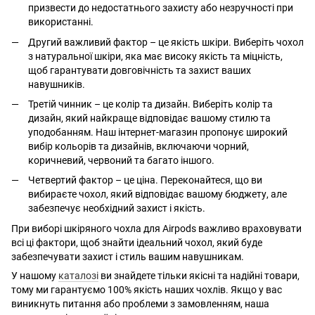
призвести до недостатнього захисту або незручності при
використанні.
Другий важливий фактор – це якість шкіри. Виберіть чохол
з натуральної шкіри, яка має високу якість та міцність,
щоб гарантувати довговічність та захист ваших
навушників.
Третій чинник – це колір та дизайн. Виберіть колір та
дизайн, який найкраще відповідає вашому стилю та
уподобанням. Наш інтернет-магазин пропонує широкий
вибір кольорів та дизайнів, включаючи чорний,
коричневий, червоний та багато іншого.
Четвертий фактор – це ціна. Переконайтеся, що ви
вибираєте чохол, який відповідає вашому бюджету, але
забезпечує необхідний захист і якість.
При виборі шкіряного чохла для Airpods важливо враховувати
всі ці фактори, щоб знайти ідеальний чохол, який буде
забезпечувати захист і стиль вашим навушникам.
У нашому
каталозі
ви знайдете тільки якісні та надійні товари,
тому ми гарантуємо 100% якість наших чохлів. Якщо у вас
виникнуть питання або проблеми з замовленням, наша