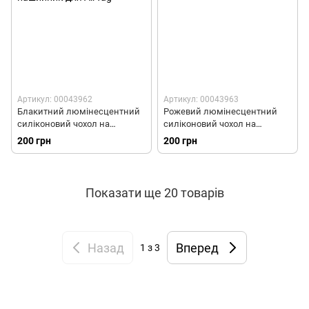
Артикул: 00043962
Артикул: 00043963
Блакитний люмінесцентний
Рожевий люмінесцентний
силіконовий чохол на
силіконовий чохол на
нашийник для AirTag
нашийник для AirTag
200 грн
200 грн
Показати ще 20 товарів
Назад
Вперед
1
з 3