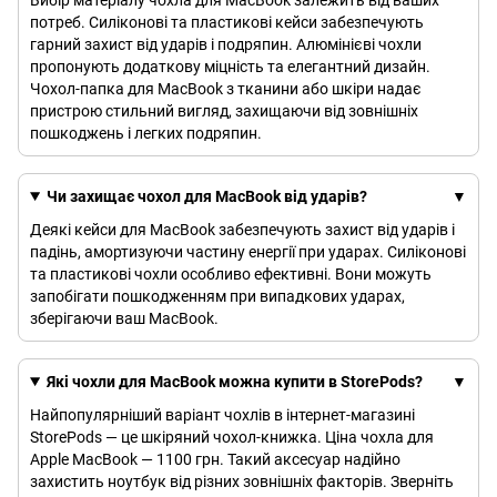
Вибір матеріалу чохла для MacBook залежить від ваших
потреб. Силіконові та пластикові кейси забезпечують
гарний захист від ударів і подряпин. Алюмінієві чохли
пропонують додаткову міцність та елегантний дизайн.
Чохол-папка для MacBook з тканини або шкіри надає
пристрою стильний вигляд, захищаючи від зовнішніх
пошкоджень і легких подряпин.
Чи захищає чохол для MacBook від ударів?
Деякі кейси для MacBook забезпечують захист від ударів і
падінь, амортизуючи частину енергії при ударах. Силіконові
та пластикові чохли особливо ефективні. Вони можуть
запобігати пошкодженням при випадкових ударах,
зберігаючи ваш MacBook.
Які чохли для MacBook можна купити в StorePods?
Найпопулярніший варіант чохлів в інтернет-магазині
StorePods — це шкіряний чохол-книжка. Ціна чохла для
Apple MacBook — 1100 грн. Такий аксесуар надійно
захистить ноутбук від різних зовнішніх факторів. Зверніть