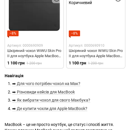
−8%
−8%
Артикул: 0000690909
Артикул: 0000690910
Шкіряний чохол WiWU Skin Pro
Шкіряний чохол WiWU Skin Pro
II для ноутбука Apple MacBook
II для ноутбука Apple MacBook
Air 15.3" - Чорний
Air 15.3" - Коричневий
1 100 грн
1 100 грн
1 200 грн
1 200 грн
Навігація
➡️ Для чого потрібен чохол на Мак?
➡️ Різновиди кейсів для MacBook
➡️ Як вибрати чохол для свого Макбука?
➡️ Де купити чохли для Apple MacBook?
MacBook – це не просто ноутбук, це статус і спосіб життя.