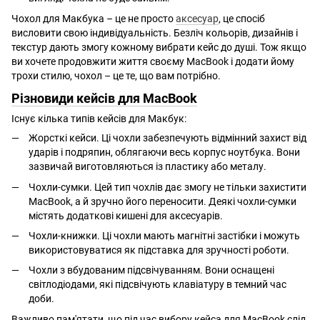
Чохол для Макбука – це не просто
аксесуар
, це спосіб
висловити свою індивідуальність. Безліч кольорів, дизайнів і
текстур дають змогу кожному вибрати кейс до душі. Тож якщо
ви хочете продовжити життя своєму MacBook і додати йому
трохи стилю, чохол – це те, що вам потрібно.
Різновиди кейсів для MacBook
Існує кілька типів кейсів для Макбук:
Жорсткі кейси. Ці чохли забезпечують відмінний захист від
ударів і подряпин, облягаючи весь корпус ноутбука. Вони
зазвичай виготовляються із пластику або металу.
Чохли-сумки. Цей тип чохлів дає змогу не тільки захистити
MacBook, а й зручно його переносити. Деякі чохли-сумки
містять додаткові кишені для аксесуарів.
Чохли-книжки. Ці чохли мають магнітні застібки і можуть
використовуватися як підставка для зручності роботи.
Чохли з вбудованим підсвічуванням. Вони оснащені
світлодіодами, які підсвічують клавіатуру в темний час
доби.
Важливо пам'ятати, що під час вибору кейса для MacBook слід