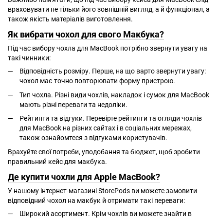
враховувати не тільки його зовнішній вигляд, а й функціонал, а
також якість матеріалів виготовлення.
Як вибрати чохол для свого Макбука?
Під час вибору чохла для MacBook потрібно звернути увагу на
такі чинники:
Відповідність розміру. Перше, на що варто звернути увагу:
чохол має точно повторювати форму пристрою.
Тип чохла. Різні види чохлів, накладок і сумок для MacBook
мають різні переваги та недоліки.
Рейтинги та відгуки. Перевірте рейтинги та огляди чохлів
для MacBook на різних сайтах і в соціальних мережах,
також ознайомтеся з відгуками користувачів.
Врахуйте свої потреби, уподобання та бюджет, щоб зробити
правильний кейс для макбука.
Де купити чохли для Apple MacBook?
У нашому інтернет-магазині StorePods ви можете замовити
відповідний чохол на макбук й отримати такі переваги:
Широкий асортимент. Крім чохлів ви можете знайти в