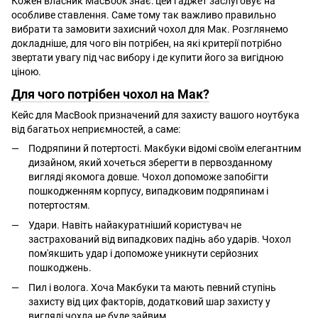
Кожен власник MacBook знає: цей гаджет заслуговує на
особливе ставлення. Саме тому так важливо правильно
вибрати та замовити захисний чохол для Мак. Розглянемо
докладніше, для чого він потрібен, на які критерії потрібно
звертати увагу під час вибору і де купити його за вигідною
ціною.
Для чого потрібен чохол на Мак?
Кейс для MacBook призначений для захисту вашого ноутбука
від багатьох неприємностей, а саме:
Подряпини й потертості. Макбуки відомі своїм елегантним
дизайном, який хочеться зберегти в первозданному
вигляді якомога довше. Чохол допоможе запобігти
пошкодженням корпусу, випадковим подряпинам і
потертостям.
Удари. Навіть найакуратніший користувач не
застрахований від випадкових падінь або ударів. Чохол
пом'якшить удар і допоможе уникнути серйозних
пошкоджень.
Пил і волога. Хоча Макбуки та мають певний ступінь
захисту від цих факторів, додатковий шар захисту у
вигляді чохла не буде зайвим.