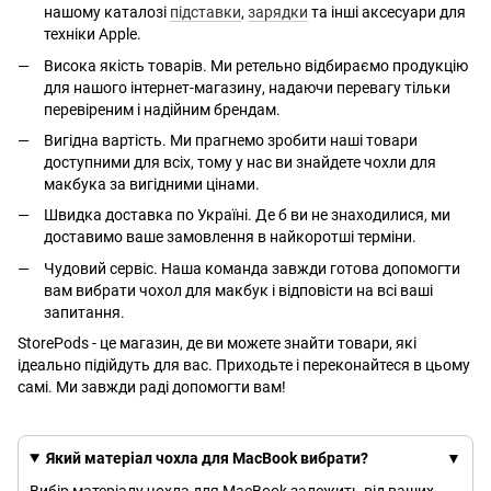
нашому каталозі
підставки
,
зарядки
та інші аксесуари для
техніки Apple.
Висока якість товарів. Ми ретельно відбираємо продукцію
для нашого інтернет-магазину, надаючи перевагу тільки
перевіреним і надійним брендам.
Вигідна вартість. Ми прагнемо зробити наші товари
доступними для всіх, тому у нас ви знайдете чохли для
макбука за вигідними цінами.
Швидка доставка по Україні. Де б ви не знаходилися, ми
доставимо ваше замовлення в найкоротші терміни.
Чудовий сервіс. Наша команда завжди готова допомогти
вам вибрати чохол для макбук і відповісти на всі ваші
запитання.
StorePods - це магазин, де ви можете знайти товари, які
ідеально підійдуть для вас. Приходьте і переконайтеся в цьому
самі. Ми завжди раді допомогти вам!
Який матеріал чохла для MacBook вибрати?