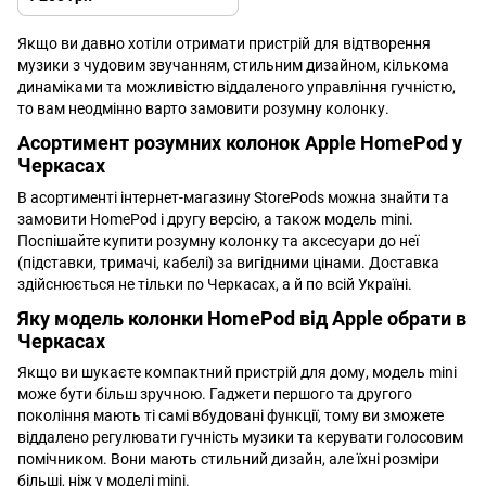
Якщо ви давно хотіли отримати пристрій для відтворення
музики з чудовим звучанням, стильним дизайном, кількома
динаміками та можливістю віддаленого управління гучністю,
то вам неодмінно варто замовити розумну колонку.
Асортимент розумних колонок Apple HomePod у
Черкасах
В асортименті інтернет-магазину StorePods можна знайти та
замовити HomePod і другу версію, а також модель mini.
Поспішайте купити розумну колонку та аксесуари до неї
(підставки, тримачі, кабелі) за вигідними цінами. Доставка
здійснюється не тільки по Черкасах, а й по всій Україні.
Яку модель колонки HomePod від Apple обрати в
Черкасах
Якщо ви шукаєте компактний пристрій для дому, модель mini
може бути більш зручною. Гаджети першого та другого
покоління мають ті самі вбудовані функції, тому ви зможете
віддалено регулювати гучність музики та керувати голосовим
помічником. Вони мають стильний дизайн, але їхні розміри
більші, ніж у моделі mini.