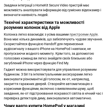
Завдяки інтеграції з HomeKit Secure Video пристрій має
можливість аналізувати інформацію від сумісних відеокамер і
визначати наявність людей.
Технічні характеристики та можливості
розумних колонок від Apple
Колонка легко взаємодіє з усіма вашими
пристроями Apple
.
Вона має кілька динаміків, що забезпечують чудове звучання.
Скористайтеся функцією Handoff для перенесення
аудіосигналу з вашого iPhone на HomePod і навпаки, не
пропускаючи жодного моменту. Крім того, за допомогою
голосових команд ви легко знайдете своїх близьких або
загублений iPhone через функцію Find My.
Гаджет можна використовувати для управління розумним
будинком. З Siri та інтелектуальними аксесуарами легко
виконувати різноманітні дії голосом, як-от, наприклад,
закриття гаражних дверей. Створюйте автоматизацію з
корисними функціями, включно з виявленням шуму, щоб
завдання, як-от підстроювання яскравості світла в нічний час і
перевірка детекторів диму, виконувалися автоматично.
Чому варто купити HomePod у магазині