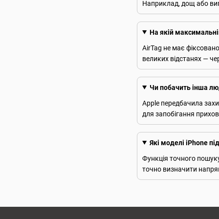
Наприклад, дощ або вип
На якій максимальні
AirTag не має фіксован
великих відстанях — че
Чи побачить інша люд
Apple передбачила захи
для запобігання прихо
Які моделі iPhone пі
Функція точного пошуку
точно визначити напрямо