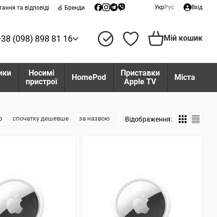
Укр
Рус
Вхід
тання та відповіді
🍏 Бренди
+38 (098) 898 81 16
Мій кошик
ики
Носимі
Приставки
HomePod
Міста
e
пристрої
Apple TV
ю
спочатку дешевше
за назвою
Відображення: