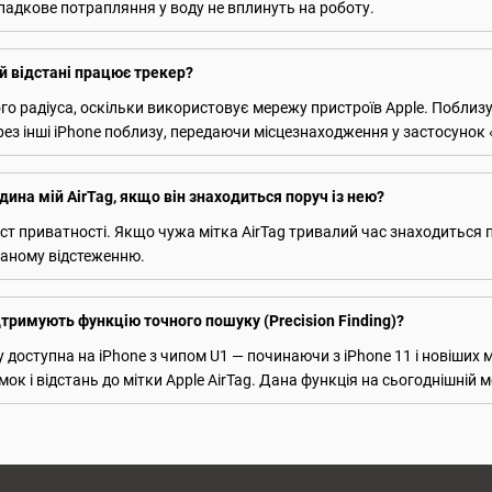
адкове потрапляння у воду не вплинуть на роботу.
й відстані працює трекер?
ого радіуса, оскільки використовує мережу пристроїв Apple. Поблизу
рез інші iPhone поблизу, передаючи місцезнаходження у застосунок
ина мій AirTag, якщо він знаходиться поруч із нею?
ст приватності. Якщо чужа мітка AirTag тривалий час знаходиться п
ваному відстеженню.
дтримують функцію точного пошуку (Precision Finding)?
 доступна на iPhone з чипом U1 — починаючи з iPhone 11 і новіших 
к і відстань до мітки Apple AirTag. Дана функція на сьогоднішній м