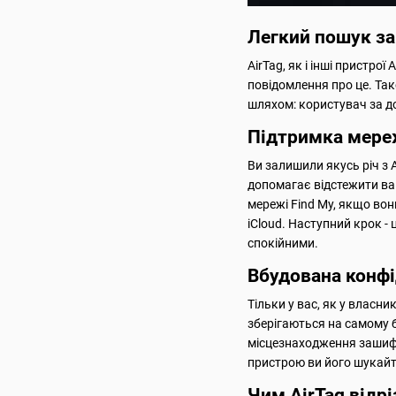
Легкий пошук за
AirTag, як і інші пристр
повідомлення про це. Та
шляхом: користувач за д
Підтримка мереж
Ви залишили якусь річ з A
допомагає відстежити ва
мережі Find My, якщо вон
iCloud. Наступний крок -
спокійними.
Вбудована конфі
Тільки у вас, як у власни
зберігаються на самому 
місцезнаходження зашифро
пристрою ви його шукайт
Чим AirTag відр