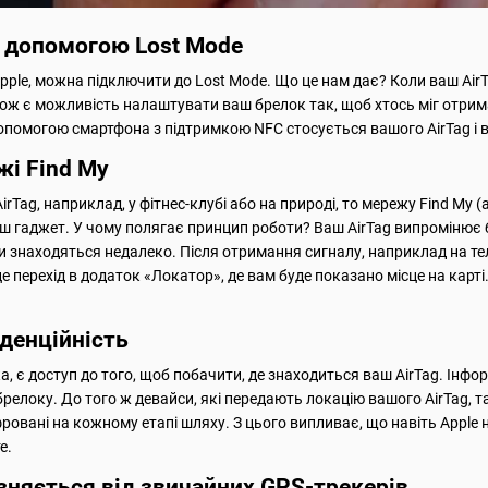
 допомогою Lost Mode
ої Apple, можна підключити до Lost Mode. Що це нам дає? Коли ваш Ai
кож є можливість налаштувати ваш брелок так, щоб хтось міг отрим
опомогою смартфона з підтримкою NFC стосується вашого AirTag і в
і Find My
irTag, наприклад, у фітнес-клубі або на природі, то мережу Find My (а
ш гаджет. У чому полягає принцип роботи? Ваш AirTag випромінює 
и знаходяться недалеко. Після отримання сигналу, наприклад на те
 це перехід в додаток «Локатор», де вам буде показано місце на кар
денційність
ка, є доступ до того, щоб побачити, де знаходиться ваш AirTag. Інфо
брелоку. До того ж девайси, які передають локацію вашого AirTag,
вані на кожному етапі шляху. З цього випливає, що навіть Apple н
е.
ізняється від звичайних GPS-трекерів