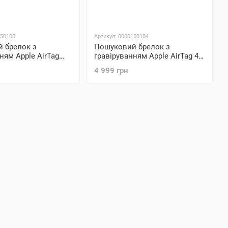
150100
Артикул: 0000150104
 брелок з
Пошуковий брелок з
ням Apple AirTag
гравіруванням Apple AirTag 4
pack (MX542)
4 999 грн