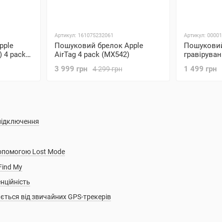
Артикул: 161075232061
Артикул: 0000
pple
Пошуковий брелок Apple
Пошуковий
) 4 pack
AirTag 4 pack (MX542)
гравіруван
(MX532)
3 999 грн
1 499 грн
4 299 грн
 підключення
допомогою Lost Mode
Find My
нційність
няється від звичайних GPS-трекерів