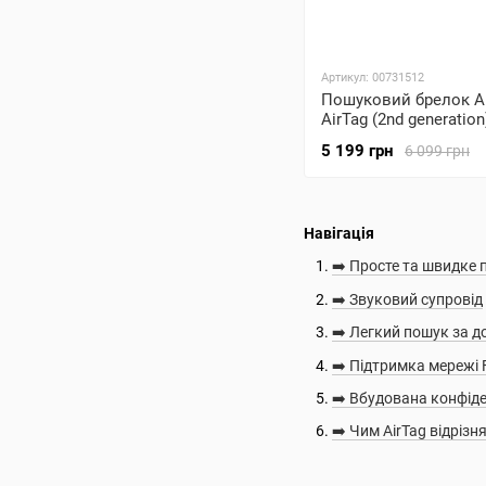
Артикул: 00731512
Пошуковий брелок A
AirTag (2nd generation
(MFEA4)
5 199 грн
6 099 грн
Навігація
➡️ Просте та швидке
➡️ Звуковий супровід
➡️ Легкий пошук за 
➡️ Підтримка мережі 
➡️ Вбудована конфіде
➡️ Чим AirTag відріз