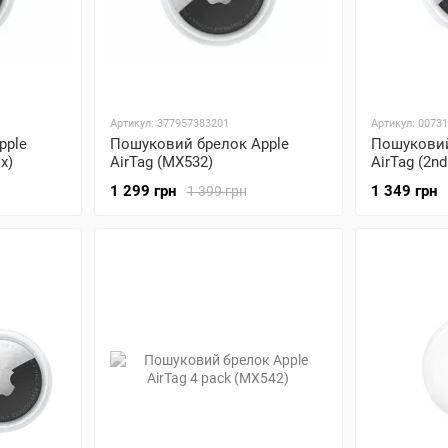
Артикул: 377957383201
Артикул: 0073
pple
Пошуковий брелок Apple
Пошуковий
x)
AirTag (MX532)
AirTag (2nd
(No-box)
1 299 грн
1 349 грн
1 399 грн