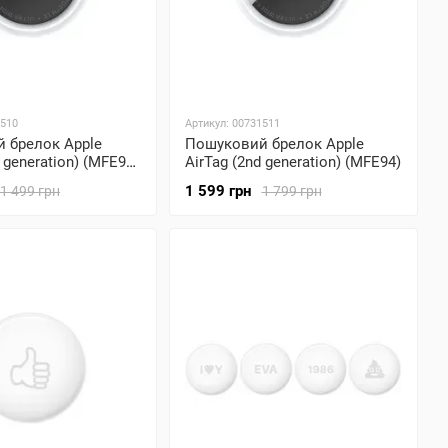
1510
Артикул: 00731511
 брелок Apple
Пошуковий брелок Apple
 generation) (MFE94)
AirTag (2nd generation) (MFE94)
1 599 грн
1 499 грн
1 799 грн