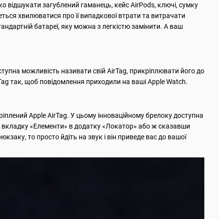
о відшукати загублений гаманець, кейс AirPods, ключі, сумку
деться хвилюватися про її випадкової втрати та витрачати
тандартній батареї, яку можна з легкістю замінити. А ваш
оступна можливість називати свій AirTag, прикріплювати його до
rTag так, щоб повідомлення приходили на ваші Apple Watch.
ріплений Apple AirTag. У цьому інноваційному брелоку доступна
а вкладку «Елементи» в додатку «Локатор» або ж сказавши
рюкзаку, то просто йдіть на звук і він приведе вас до вашої