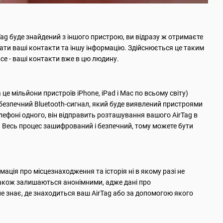
rTag буде знайдений з іншого пристрою, ви відразу ж отримаєте
ати ваші контакти та іншу інформацію. Здійснюється це таким
се - ваші контакти вже в цю людину.
 це мільйони пристроїв iPhone, iPad і Mac по всьому світу)
безпечний Bluetooth-сигнал, який буде виявлений пристроями
лефоні одного, він відправить розташування вашого AirTag в
ті. Весь процес зашифрований і безпечний, тому можете бути
рмація про місцезнаходження та історія ні в якому разі не
 також залишаються анонімними, адже дані про
е знає, де знаходиться ваш AirTag або за допомогою якого