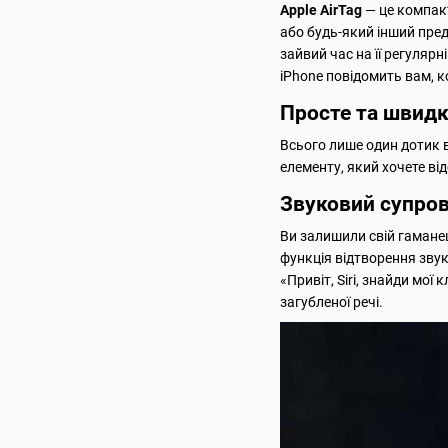
Apple AirTag
— це компакт
або будь-який інший пред
зайвий час на її регуляр
iPhone повідомить вам, к
Просте та швид
Всього лише один дотик в
елементу, який хочете ві
Звуковий супров
Ви залишили свій гаманец
функція відтворення зву
«Привіт, Siri, знайди мої
загубленої речі.