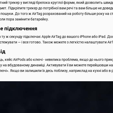
ний трекер у вигляді брелока круглої форми, який дозволить швидк
мет. Підкріпите трекер до потрібної вам речі та вам більше не дове
ні пошуки. До того ж AirTag розрахований на роботу більше року на с
оли пора замінити батарейку.
ке підключення
 ту ж секунду підключає Apple AirTag до вашого iPhone або iPad. Д
дстежувати — і все готово. Також можете з легкістю налаштувати Ai
ід
ь, кейс AirPods або ключі - невелика проблема, якщо до нього прик
ку на вбудованому динаміці. Активувати її ви можете перейшовши н
 ключі». Якщо ви залишили їх десь поблизу, наприклад на кухні або в 