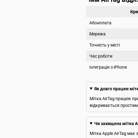
Кри
Абонплата
Мережа
Точність у місті
Час роботи
Інтеграція з iPhone
Як довго працює мітк
Мітка AirTag працює пр
відкривається простим 
Чи захищена мітка Ai
Мітка Apple AirTag має 