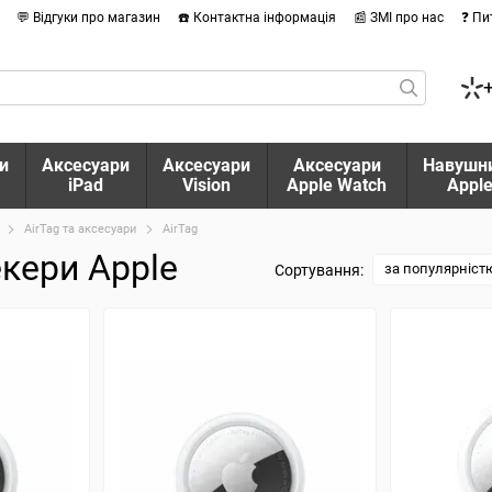
💬 Відгуки про магазин
☎️ Контактна інформація
📰 ЗМІ про нас
❓ Пи
и
Аксесуари
Аксесуари
Аксесуари
Навушн
iPad
Vision
Apple Watch
Appl
AirTag та аксесуари
AirTag
екери Apple
за популярніст
Сортування: