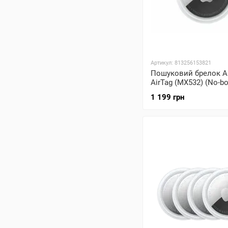
Артикул: 813256153821
Пошуковий брелок A
AirTag (MX532) (No-bo
1 199 грн