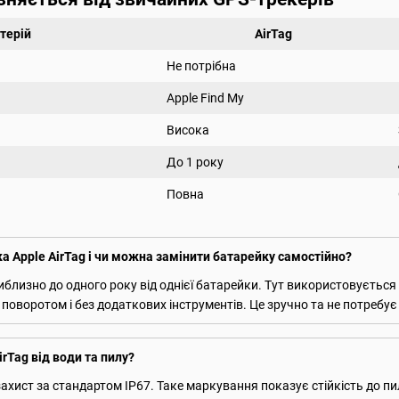
терій
AirTag
Не потрібна
Apple Find My
Висока
До 1 року
Повна
а Apple AirTag і чи можна замінити батарейку самостійно?
иблизно до одного року від однієї батарейки. Тут використовуєтьс
поворотом і без додаткових інструментів. Це зручно та не потребує 
rTag від води та пилу?
захист за стандартом IP67. Таке маркування показує стійкість до пи