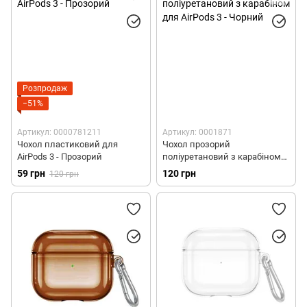
Поліуретанові чохли для AirPods 3
Шкіряні чохли для AirPods Pro 1/2
Полікарбонатні чохли для AirPods Pro 1
Розпродаж
Силіконові чохли для AirPods Pro 2
−51%
Силіконові чохли зі шнурком для AirPods Pro 2
Артикул: 0000781211
Артикул: 0001871
Чохол пластиковий для
Чохол прозорий
Полікарбонатні чохли для AirPods Pro 2
AirPods 3 - Прозорий
поліуретановий з карабіном
для AirPods 3 - Чорний
59 грн
120 грн
120 грн
Поліуретанові чохли для AirPods Pro 2
Чохли з MagSafe для AirPods Pro 2
Чохли для AirPods Max
Чохли-накладки для AirPods Max
Чохли з MagSafe для AirPods 4