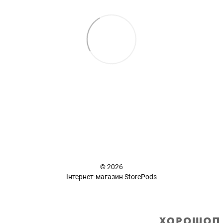
+38 (098) 898 81 16
Повна версія сайту
📜 Карта сайту
© 2026
Інтернет-магазин StorePods
Укр
Рус
Інтернет-магазин створений з Хорошоп