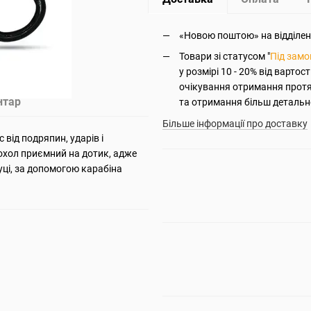
«Новою поштою» на відділення
Товари зі статусом "
Під зам
у розмірі 10 - 20% від вартос
очікування отримання прот
нтар
та отримання більш детально
Більше інформації про доставку
 від подряпин, ударів і
Чохол приємний на дотик, адже
руці, за допомогою карабіна