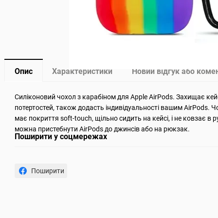
Опис
Характеристики
Новий відгук або коме
Силіконовий чохол з карабіном для Apple AirPods. Захищає кейс
потертостей, також додасть індивідуальності вашим AirPods. 
має покриття soft-touch, щільно сидить на кейсі, і не ковзає в 
можна пристебнути AirPods до джинсів або на рюкзак.
Поширити у соцмережах
Поширити