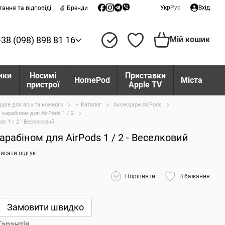
Укр
Рус
Вхід
тання та відповіді
🍏 Бренди
+38 (098) 898 81 16
Мій кошик
ики
Носимі
Приставки
HomePod
Міста
e
пристрої
Apple TV
pple для всіх та кожного
⭐ Каталог
Аксесуари AirPods
 карабіном для AirPods 1 / 2
ds 1 / 2 - Веселковий
арабіном для AirPods 1 / 2 - Веселковий
исати відгук
Порівняти
В бажання
Замовити швидко
Гарантія