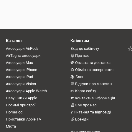
Каталог
Клієнтам
Аксесуари AirPods
Вхід до кабінету
AirTag та аксесуари
🥇 Про нас
Аксесуари Mac
💸 Оплата та доставка
Аксесуари iPhone
💱 Обмін та повернення
Аксесуари iPad
📚 Блог
Аксесуари Vision
💬 Відгуки про магазин
Аксесуари Apple Watch
📜 Карта сайту
Навушники Apple
☎️ Контактна інформація
Носимі пристрої
📰 ЗМІ про нас
HomePod
❓ Питання та відповіді
Приставки Apple TV
🍏 Бренди
Міста