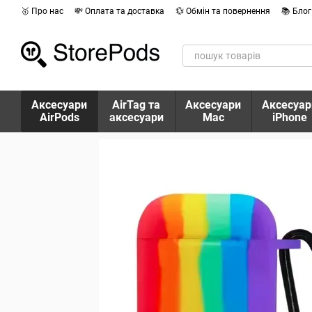
Перейти до основного контенту
🥇 Про нас
💸 Оплата та доставка
💱 Обмін та повернення
📚 Блог
Аксесуари
AirTag та
Аксесуари
Аксесуар
AirPods
аксесуари
Mac
iPhone