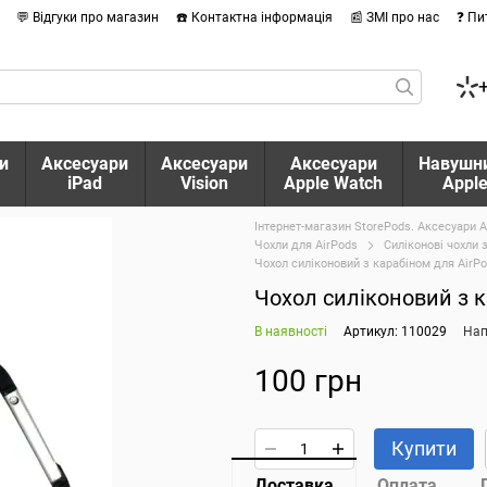
💬 Відгуки про магазин
☎️ Контактна інформація
📰 ЗМІ про нас
❓ Пи
и
Аксесуари
Аксесуари
Аксесуари
Навушн
iPad
Vision
Apple Watch
Appl
Інтернет-магазин StorePods. Аксесуари A
Чохли для AirPods
Силіконові чохли з
Чохол силіконовий з карабіном для AirPo
Чохол силіконовий з к
В наявності
Артикул: 110029
Нап
100 грн
Купити
Доставка
Оплата