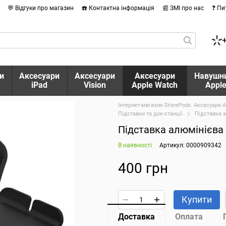
💬 Відгуки про магазин
☎️ Контактна інформація
📰 ЗМІ про нас
❓ Пи
и
Аксесуари
Аксесуари
Аксесуари
Навушн
iPad
Vision
Apple Watch
Appl
Інтернет-магазин StorePods. Аксесуари A
Підставки та док-станції
Підставка а
Підставка алюмінієва 
В наявності
Артикул: 0000909342
400 грн
Купити
Доставка
Оплата