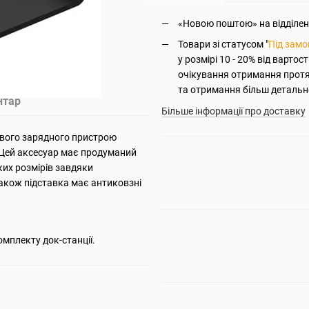
«Новою поштою» на відділення
Товари зі статусом "
Під зам
у розмірі 10 - 20% від вартос
очікування отримання прот
та отримання більш детально
нтар
Більше інформації про доставку
ового зарядного пристрою
. Цей аксесуар має продуманий
ких розмірів завдяки
Також підставка має антиковзні
омплекту док-станції.