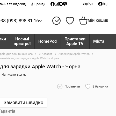
Укр
Рус
Вхід
тання та відповіді
🍏 Бренди
+38 (098) 898 81 16
Мій кошик
ики
Носимі
Приставки
HomePod
Міста
e
пристрої
Apple TV
pple для всіх та кожного
⭐ Каталог
Аксесуари Apple Watch
люмінієва для зарядки Apple Watch - Чорна
для зарядки Apple Watch - Чорна
Написати відгук
Порівняти
В бажання
Замовити швидко
Гарантія