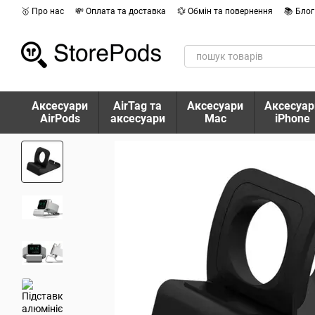
Перейти до основного контенту
🥇 Про нас
💸 Оплата та доставка
💱 Обмін та повернення
📚 Блог
Аксесуари
AirTag та
Аксесуари
Аксесуар
AirPods
аксесуари
Mac
iPhone