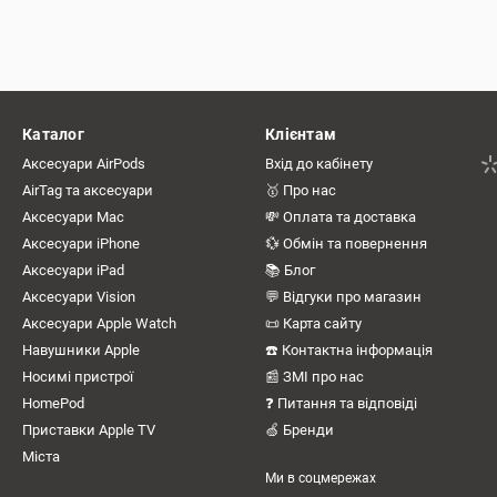
Каталог
Клієнтам
Аксесуари AirPods
Вхід до кабінету
AirTag та аксесуари
🥇 Про нас
Аксесуари Mac
💸 Оплата та доставка
Аксесуари iPhone
💱 Обмін та повернення
Аксесуари iPad
📚 Блог
Аксесуари Vision
💬 Відгуки про магазин
Аксесуари Apple Watch
📜 Карта сайту
Навушники Apple
☎️ Контактна інформація
Носимі пристрої
📰 ЗМІ про нас
HomePod
❓ Питання та відповіді
Приставки Apple TV
🍏 Бренди
Міста
Ми в соцмережах