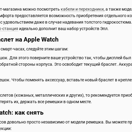
ет-магазина можно посмотреть
кабели и переходники
, а также мод
форта предоставляется возможность приобретения отдельного ком
с удовольствием даже в случае надевания толстого гидрокостюма.
к-станция
идеально дополнит ваш набор устройств Эпл.
слет на Apple Watch
смарт-часах, следуйте этим шагам:
ок. Для этого поверните ваше устройство так, чтобы дисплей был
обратной стороны корпуса. Это освободит текущий браслет. Аккура
шок. Чтобы поменять аксессуар, вставьте новый браслет в креплен
аслетов (кожаных, металлических и других), то рекомендуется прио
терять их, держать все ремешки в одном месте.
tch: как снять
асов довольно просто независимо от модели ремешка. Вы можете п
укции: