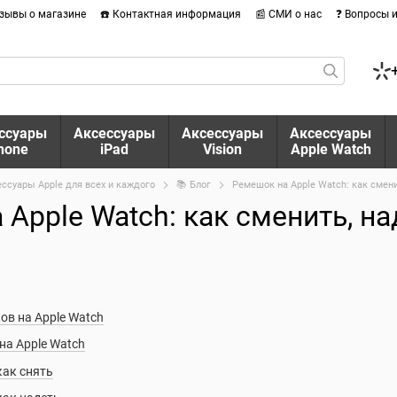
тзывы о магазине
☎️ Контактная информация
📰 СМИ о нас
❓ Вопросы 
ссуары
Аксессуары
Аксессуары
Аксессуары
hone
iPad
Vision
Apple Watch
ессуары Apple для всех и каждого
📚 Блог
Ремешок на Apple Watch: как смени
Apple Watch: как сменить, на
ов на Apple Watch
на Apple Watch
как снять