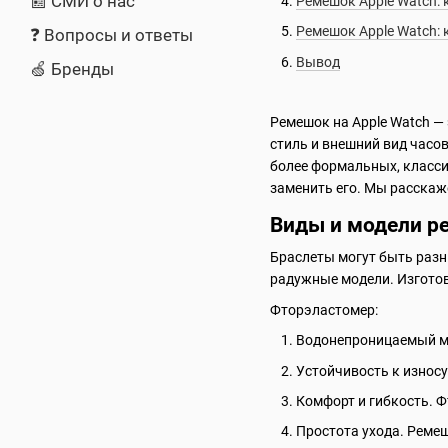
📰 СМИ о нас
Ремешок Apple Watch: 
Ремешок Apple Watch: 
❓ Вопросы и ответы
Вывод
🍏 Бренды
Ремешок на Apple Watch —
стиль и внешний вид часо
более формальных, класси
заменить его. Мы расскаже
Виды и модели ре
Браслеты могут быть разных
радужные модели. Изготов
Фторэластомер:
Водонепроницаемый мат
Устойчивость к износу
Комфорт и гибкость. Ф
Простота ухода. Ремеш