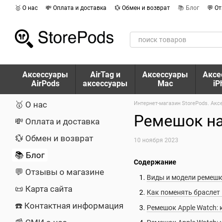
Перейти к основному контенту
🥇 О нас
💸 Оплата и доставка
💱 Обмен и возврат
📚 Блог
💬 О
Аксессуары
AirTag и
Аксессуары
Аксе
AirPods
аксессуары
Mac
iP
🥇 О нас
Интернет-магазин StorePods. Акс
Ремешок на 
💸 Оплата и доставка
💱 Обмен и возврат
10 ноября 2023
📚 Блог
Содержание
💬 Отзывы о магазине
Виды и модели ремешк
📜 Карта сайта
Как поменять браслет 
☎️ Контактная информация
Ремешок Apple Watch: 