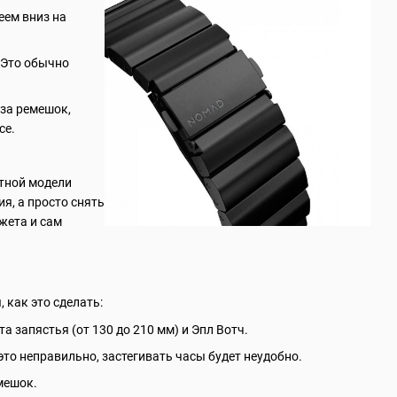
еем вниз на
 Это обычно
 за ремешок,
се.
етной модели
я, а просто снять
жета и сам
 как это сделать:
 запястья (от 130 до 210 мм) и Эпл Вотч.
это неправильно, застегивать часы будет неудобно.
мешок.