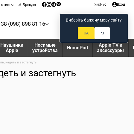
Укр
Рус
Вход
и ответы
🍏 Бренды
Виберіть бажану мову сайту
+38 (098) 898 81 16
Мой заказ
UA
ru
Наушники
Носимые
Apple TV и
HomePod
Apple
устройства
аксессуары
ть, надеть и застегнуть
деть и застегнуть