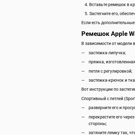
Вставьте ремешок в кр
Застегните его, обесп
Если есть дополнительные
Ремешок Apple Wa
В зависимости от модели 
застежка-липучка;
пряжка, изготовленная
петля с регулировкой;
застежка-крючок и тк
Вот инструкции по застег
Спортивный с петлей (Sport
разверните его и просу
перекрестите его чере
стороны;
затяните лямку так, ч