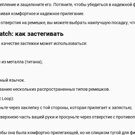
епление и защелкните его. Потяните, чтобы убедиться в надежной
ечивая комфортное и надежное прилегание.
 отверстия на ремешке, вы можете выбрать наилучшую посадку, чт
tch: как застегивать
в качестве застежки может использоваться:
 из металла (титана);
аный язычок.
иванию нескольких распространенных типов ремешков.
 Loop):
ньте через заклепку с той стороны, которая прилегает к запястью;
з верхнюю часть вашей руки и просуньте через отверстие с против
тобы она была комфортно прилегающей, но не слишком тугой для ф