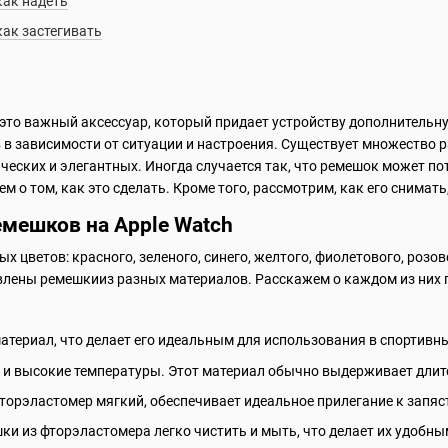
как надеть
как застегивать
 это важный аксессуар, который придает устройству дополнительн
в в зависимости от ситуации и настроения. Существует множество 
ческих и элегантных. Иногда случается так, что ремешок может по
м о том, как это сделать. Кроме того, рассмотрим, как его снимать,
мешков на Apple Watch
 цветов: красного, зеленого, синего, желтого, фиолетового, розово
лены ремешкииз разных материалов. Расскажем о каждом из них 
ериал, что делает его идеальным для использования в спортивных 
 и высокие температуры. Этот материал обычно выдерживает длите
торэластомер мягкий, обеспечивает идеальное прилегание к запяс
ки из фторэластомера легко чистить и мыть, что делает их удобны