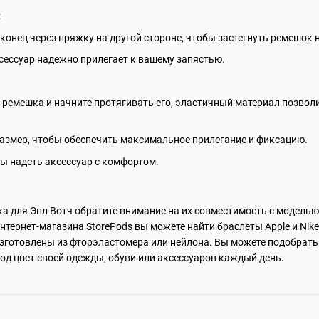
:
конец через пряжку на другой стороне, чтобы застегнуть ремешок н
ксессуар надежно прилегает к вашему запястью.
о ремешка и начните протягивать его, эластичный материал позвол
азмер, чтобы обеспечить максимальное прилегание и фиксацию.
бы надеть аксессуар с комфортом.
а для Эпл Вотч обратите внимание на их совместимость с модель
интернет-магазина StorePods вы можете найти браслеты Apple и Nike
изготовлены из фторэластомера или нейлона. Вы можете подобрать
под цвет своей одежды, обуви или аксессуаров каждый день.