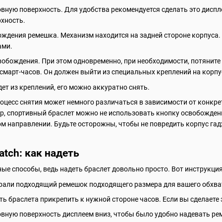
вную поверхность. Для удобства рекомендуется сделать это диспл
рхность.
ождения ремешка. Механизм находится на задней стороне корпуса.
ами.
обождения. При этом одновременно, при необходимости, потяните
 смарт-часов. Он должен выйти из специальных креплений на корпу
дет из креплений, его можно аккуратно снять.
роцесс снятия может немного различаться в зависимости от конкр
р, спортивный браслет можно не использовать кнопку освобождени
ом направлении. Будьте осторожны, чтобы не повредить корпус гад
tch: как надеть
е способы, ведь надеть браслет довольно просто. Вот инструкция,
рали подходящий ремешок подходящего размера для вашего обхвата
ть браслета прикрепить к нужной стороне часов. Если вы сделаете 
овную поверхность дисплеем вниз, чтобы было удобно надевать ре