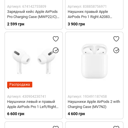
Артикул: 674142755809
Артикул: 838858756971
Зарядный кейс Apple AirPods
Наушник правый Apple
Pro Charging Case (MWP22/C)
AirPods Pro 1 Right A2083
(no-box)
(MWP22/R) (no-box)
2 599 грн
3 900 грн
Распродажа
Артикул: 430904230741
Артикул: 193491187458
Наушники левый и правый
Наушники Apple AirPods 2 with
Apple AirPods Pro 1 Left/Right
Charging Case (MV7N2)
A2084/A2083 (MWP22) (no-box)
6 600 грн
4 600 грн