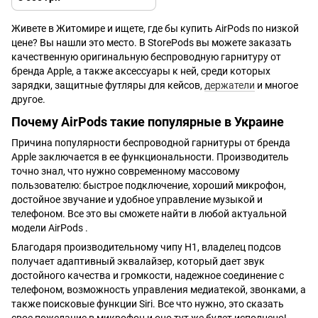
Живете в Житомире и ищете, где бы купить AirPods по низкой
цене? Вы нашли это место. В StorePods вы можете заказать
качественную оригинальную беспроводную гарнитуру от
бренда Apple, а также аксессуары к ней, среди которых
зарядки, защитные футляры для кейсов,
держатели
и многое
другое.
Почему AirPods такие популярные в Украине
Причина популярности беспроводной гарнитуры от бренда
Apple заключается в ее функциональности. Производитель
точно знал, что нужно современному массовому
пользователю: быстрое подключение, хороший микрофон,
достойное звучание и удобное управление музыкой и
телефоном. Все это вы сможете найти в любой актуальной
модели AirPods .
Благодаря производительному чипу H1, владелец подсов
получает адаптивный эквалайзер, который дает звук
достойного качества и громкости, надежное соединение с
телефоном, возможность управления медиатекой, звонками, а
также поисковые функции Siri. Все что нужно, это сказать
свое пожелание в микрофон и оно тут же будет исполнено!