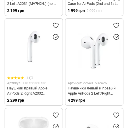
2 Left A2031 (MV7N2/L) (no-
Case for AirPods (2nd and 1st
box)
generation) (MV7N2/C) (no-box)
2 199 грн
1 999 грн
2 099 грн
1
Артикул: 118756360736
Артикул: 226401532426
Наушник правый Apple
Наушники левый и правый
AirPods 2 Right A2032
Apple AirPods 2 Left/Right
(MV7N2/R) (no-box)
A2031/A2032 (MV7N2) (no-box)
2 299 грн
4 299 грн