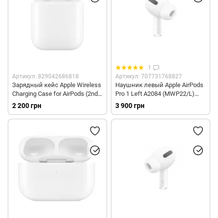
1
Артикул: 829042686818
Артикул: 707731768827
Зарядный кейс Apple Wireless
Наушник левый Apple AirPods
Charging Case for AirPods (2nd
Pro 1 Left A2084 (MWP22/L)
and 1st generation) (MR8U2)
(no-box)
2 200 грн
3 900 грн