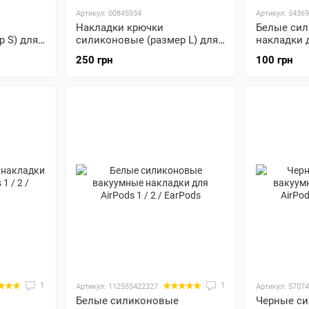
Артикул: 00845934
Артикул: 5436
Накладки крючки
Белые си
 S) для
силиконовые (размер L) для
накладки д
AirPods Pro 3 - Белые
EarPods
250 грн
100 грн
1
1
Артикул: 112555422327
Артикул: 5707
Белые силиконовые
Черные с