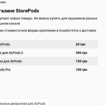
них.
газине StorePods
ступают новые товары. Их можно купить для наушников разных
ушном канале.
их стоимости или формы крепления и позаботятся о доставке
irPods
20 грн
 для AirPods 3
390 грн
и для AirPods
130 грн
ods Pro
100 грн
нурки держатели для AirPods