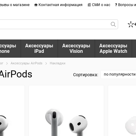
тзывы о магазине
☎️ Контактная информация
📰 СМИ о нас
❓ Вопросы 
ссуары
Аксессуары
Аксессуары
Аксессуары
hone
iPad
Vision
Apple Watch
ог
Аксессуары AirPods
Накладки
AirPods
по популярности
Сортировка: