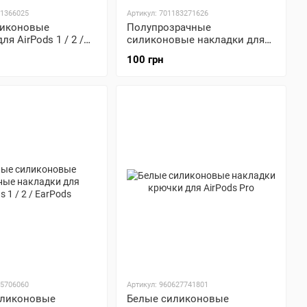
91366025
Артикул: 701183271626
ликоновые
Полупрозрачные
ля AirPods 1 / 2 /
силиконовые накладки для
AirPods 1 / 2 / EarPods
100 грн
45706060
Артикул: 960627741801
иликоновые
Белые силиконовые