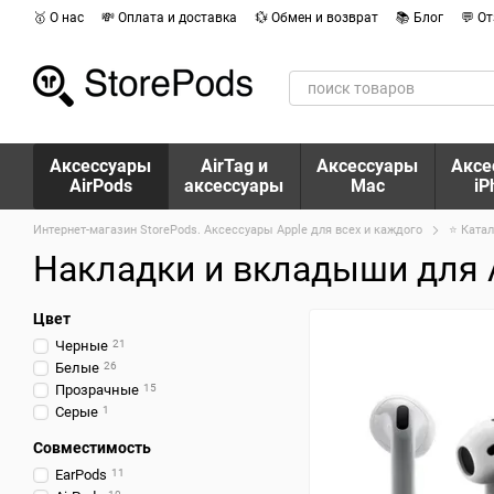
Перейти к основному контенту
🥇 О нас
💸 Оплата и доставка
💱 Обмен и возврат
📚 Блог
💬 О
Аксессуары
AirTag и
Аксессуары
Аксе
AirPods
аксессуары
Mac
iP
Интернет-магазин StorePods. Аксессуары Apple для всех и каждого
⭐ Катал
Накладки и вкладыши для 
Цвет
Черные
21
Белые
26
Прозрачные
15
Серые
1
Совместимость
EarPods
11