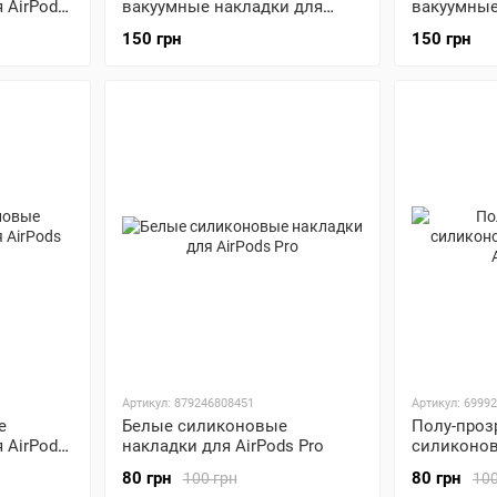
 AirPods
вакуумные накладки для
вакуумные
AirPods 1 / 2 / EarPods
AirPods 1 /
150 грн
150 грн
Артикул: 879246808451
Артикул: 6999
е
Белые силиконовые
Полу-проз
 AirPods
накладки для AirPods Pro
силиконов
AirPods Pr
80 грн
80 грн
100 грн
100