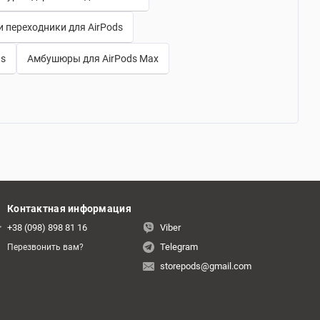
и переходники для AirPods
ds
Амбушюры для AirPods Max
Контактная информация
+38 (098) 898 81 16
Viber
Telegram
Перезвонить вам?
storepods@gmail.com