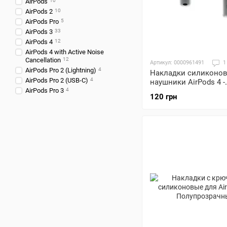
AirPods
10
AirPods 2
10
AirPods Pro
5
AirPods 3
33
AirPods 4
12
AirPods 4 with Active Noise
Cancellation
12
Артикул: 0000961491
1
AirPods Pro 2 (Lightning)
4
Накладки силиконов
AirPods Pro 2 (USB-C)
4
наушники AirPods 4 -
AirPods Pro 3
4
Полупрозрачные
120 грн