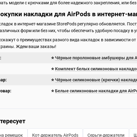
ть модели с крючками для более надежного закрепления, или без 
купки накладки для AirPods в интернет-ма
ладок в интернет-магазине StorePods регулярно обновляется. По
азличных форм или без них, чтобы обеспечить удобную посадку в 
кажут о преимуществах разного вида накладок в зависимости от 
Украины. Ждем ваши заказы!
:
⭐
Чёрные поролоновые амбушюры для A
⭐
Комплект белых силиконовых накладок
ар:
⭐
Чёрные силиконовые (крючки) накладк
овар:
⭐
Белые силиконовые накладки для AirP
тересует
 на ремешок
Кот-держатель AirPods
Серьги-держатели
Ш