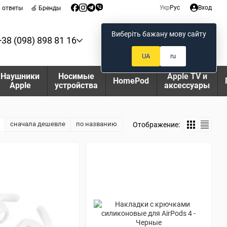
Укр
Рус
Вход
и ответы
🍏 Бренды
Виберіть бажану мову сайту
+38 (098) 898 81 16
Мой заказ
UA
ru
Наушники
Носимые
Apple TV и
HomePod
Apple
устройства
аксессуары
сначала дешевле
по названию
Отображение: