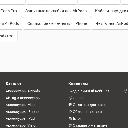
rPods Pro
Защитные наклейки для AirPods
Кабели, зарядки 
я AirPods
Силиконовые чехлы для iPhone
Чехлы для AirPo
ods Pro
Каталог
Клиентам
Аксессуары AirPods
Вход в личный кабинет
AirTag и аксессуары
🥇 О нас
Аксессуары Mac
💸 Оплата и доставка
Аксессуары iPhone
💱 Обмен и возврат
Аксессуары iPad
📚 Блог
Аксессуары Vision
💬 Отзывы о магазине