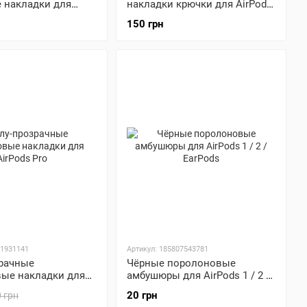
 накладки для
накладки крючки для AirPods
 2 / EarPods
Pro
150 грн
21931141
Артикул: 185807543781
рачные
Чёрные поролоновые
ые накладки для
амбушюры для AirPods 1 / 2 /
o
EarPods
20 грн
 грн