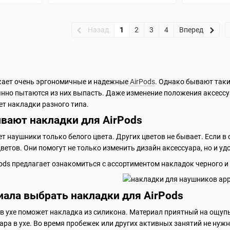
Назад
1
2
3
4
Вперед
кает очень эргономичные и надежные
AirPods
. Однако бывают таки
янно пытаются из них выпасть. Даже изменение положения аксессу
т накладки разного типа.
вают накладки для AirPods
т наушники только белого цвета. Других цветов не бывает. Если в 
ветов. Они помогут не только изменить дизайн аксессуара, но и у
ods предлагает ознакомиться с ассортиментом накладок черного и 
иала выбрать накладки для AirPods
 ухе поможет накладка из силикона. Материал приятный на ощупь
ара в ухе. Во время пробежек или других активных занятий не нуж