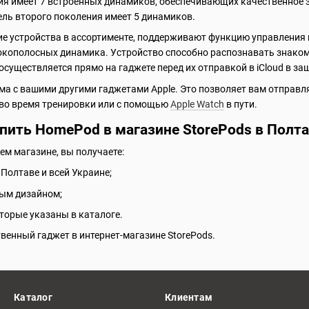
ия имеет 7 встроенных динамиков, обеспечивающих качественное 
ль второго поколения имеет 5 динамиков.
гие устройства в ассортименте, поддерживают функцию управления
окополосных динамика. Устройство способно распознавать знаком
существляется прямо на гаджете перед их отправкой в iCloud в з
а с вашими другими гаджетами Apple. Это позволяет вам отправля
 во время тренировки или с помощью
Apple Watch
в пути.
пить HomePod в магазине StorePods в Полт
м магазине, вы получаете:
Полтаве и всей Украине;
ным дизайном;
торые указаны в каталоге.
венный гаджет в интернет-магазине StorePods.
Каталог
Клиентам