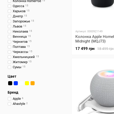
Колонка HomePod
15
Одесса
15
Харьков
15
Днепр
15
Запорожье
15
Львов
15
Николаев
15
Артикул: 0000921149
Колонка Apple HomeP
Винница
15
Midnight (MQJ73)
Чернигов
15
Полтава
15
17 499 грн
18 499 гр
Черкассы
15
Хмельницкий
15
Житомир
15
Сумы
15
Ровно
15
Цвет
Ивано-Франковск
15
Кропивницкий
15
Тернополь
15
Бренд
Кременчуг
15
Киев
15
Apple
6
Ahastyle
2