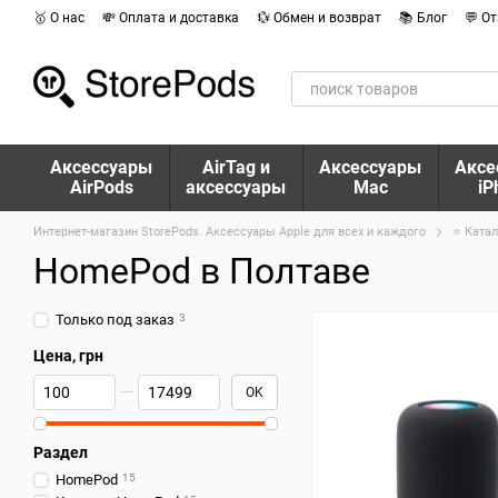
Перейти к основному контенту
🥇 О нас
💸 Оплата и доставка
💱 Обмен и возврат
📚 Блог
💬 О
Аксессуары
AirTag и
Аксессуары
Аксе
AirPods
аксессуары
Mac
iP
Интернет-магазин StorePods. Аксессуары Apple для всех и каждого
⭐ Катал
HomePod в Полтаве
Только под заказ
3
Цена, грн
От Цена, грн
До Цена, грн
OK
Раздел
HomePod
15