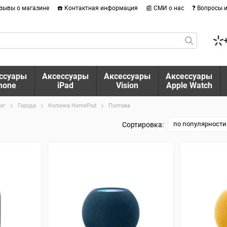
тзывы о магазине
☎️ Контактная информация
📰 СМИ о нас
❓ Вопросы 
ссуары
Аксессуары
Аксессуары
Аксессуары
hone
iPad
Vision
Apple Watch
ог
Города
Колонка HomePod
Полтава
по популярности
Сортировка: