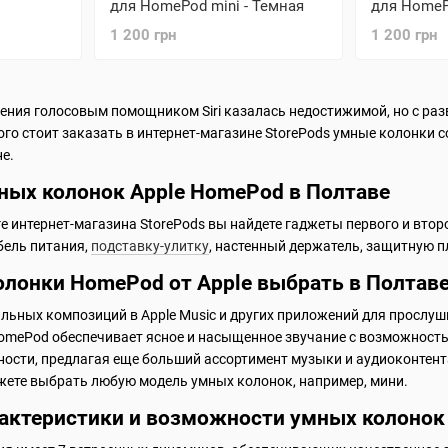
для HomePod mini - Темная
для HomePo
1 200 грн
1 200 грн
ения голосовым помощником Siri казалась недостижимой, но с ра
ого стоит заказать в интернет-магазине StorePods умные колонки 
е.
ных колонок Apple HomePod в Полтаве
ге интернет-магазина StorePods вы найдете гаджеты первого и втор
бель питания,
подставку-улитку
, настенный держатель, защитную п
олонки HomePod от Apple выбрать в Полтав
ьных композиций в Apple Music и других приложений для прослуши
omePod обеспечивает ясное и насыщенное звучание с возможностью
сти, предлагая еще больший ассортимент музыки и аудиоконтента,
жете выбрать любую модель умных колонок, например, мини.
рактеристики и возможности умных колоно