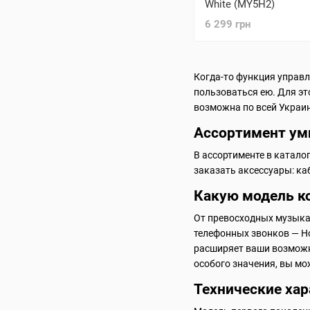
White (MY5H2)
6 299 грн
Когда-то функция управл
пользоваться ею. Для эт
возможна по всей Украин
Ассортимент ум
В ассортименте в катало
заказать аксессуары: ка
Какую модель к
От превосходных музыкал
телефонных звонков — H
расширяет ваши возможно
особого значения, вы мо
Технические ха