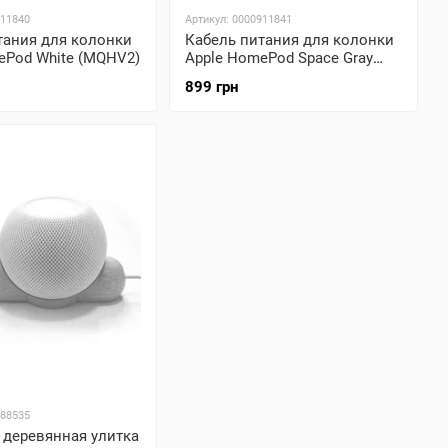
911840
Артикул: 0000911841
тания для колонки
Кабель питания для колонки
ePod White (MQHV2)
Apple HomePod Space Gray
(MQHW2)
899 грн
688535
 деревянная улитка