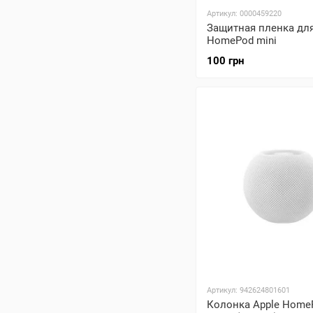
Артикул: 0000459220
Защитная пленка дл
HomePod mini
100 грн
Артикул: 942624801601
Колонка Apple HomeP