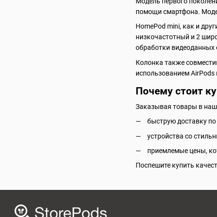
Модель первого поколен
помощи смартфона. Моде
HomePod mini, как и дру
низкочастотный и 2 шир
обработки видеоданных о
Колонка также совместим
использованием AirPods
Почему стоит ку
Заказывая товары в наше
быструю доставку по 
устройства со стиль
приемлемые цены, ко
Поспешите купить качест