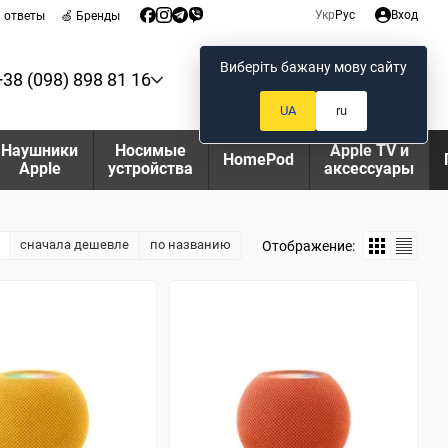
Укр
Рус
Вход
и ответы
🍏 Бренды
Виберіть бажану мову сайту
+38 (098) 898 81 16
Мой заказ
UA
ru
Наушники
Носимые
Apple TV и
HomePod
Apple
устройства
аксессуары
сначала дешевле
по названию
Отображение: