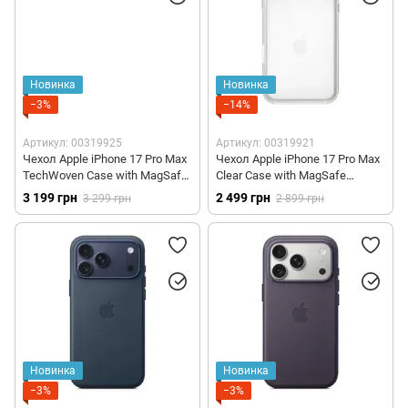
Новинка
Новинка
−3%
−14%
Артикул: 00319925
Артикул: 00319921
Чехол Apple iPhone 17 Pro Max
Чехол Apple iPhone 17 Pro Max
TechWoven Case with MagSafe
Clear Case with MagSafe
- Sienna (MGFC4)
(MGFW4)
3 199 грн
2 499 грн
3 299 грн
2 899 грн
Новинка
Новинка
−3%
−3%