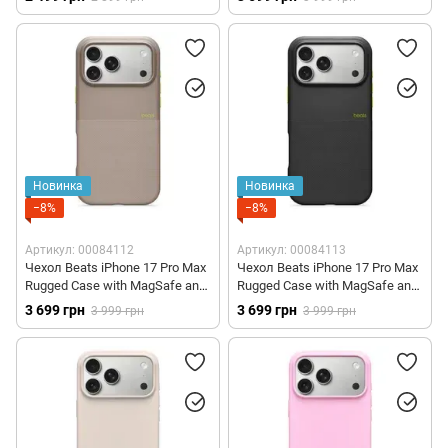
(MGJC4)
Новинка
Новинка
−8%
−8%
Артикул: 00084112
Артикул: 00084113
Чехол Beats iPhone 17 Pro Max
Чехол Beats iPhone 17 Pro Max
Rugged Case with MagSafe and
Rugged Case with MagSafe and
Camera Control – Alpine Gray
Camera Control – Everest Black
3 699 грн
3 699 грн
3 999 грн
3 999 грн
(MGJA4)
(MGJA4)