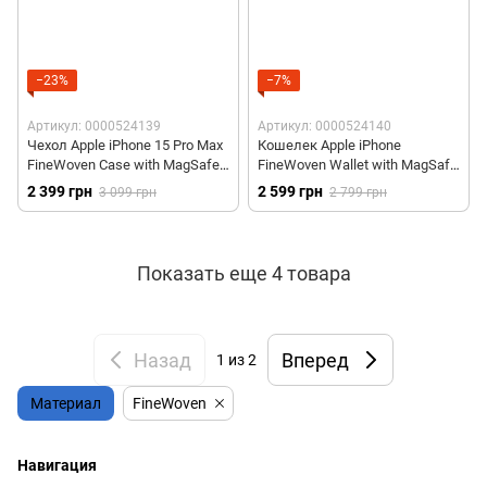
−23%
−7%
Артикул: 0000524139
Артикул: 0000524140
Чехол Apple iPhone 15 Pro Max
Кошелек Apple iPhone
FineWoven Case with MagSafe -
FineWoven Wallet with MagSafe
Evergreen (MT503)
- Black (MT2N3)
2 399 грн
2 599 грн
3 099 грн
2 799 грн
Показать еще 4 товара
Назад
Вперед
1
из 2
Материал
FineWoven
Навигация