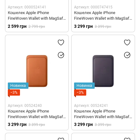
Артикул: 0000524141
Артикул: 0000747415
Кошелек Apple iPhone
Кошелек Apple iPhone
FineWoven Wallet with MagSafe
FineWoven Wallet with MagSafe
- Taupe (MT243)
– Navy (MGH94)
2 599 грн
3 299 грн
2 799 грн
3 399 грн
Новинка
Новинка
−3%
−3%
Артикул: 00524240
Артикул: 00524241
Кошелек Apple iPhone
Кошелек Apple iPhone
FineWoven Wallet with MagSafe
FineWoven Wallet with MagSafe
– Fox Orange (MGH64)
– Midnight Purple (MGH84)
3 299 грн
3 299 грн
3 399 грн
3 399 грн