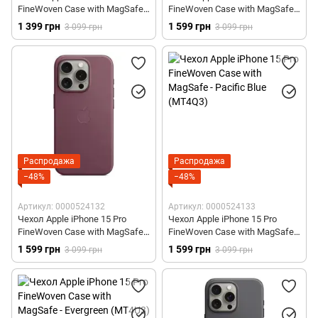
FineWoven Case with MagSafe -
FineWoven Case with MagSafe -
Black (MT4H3)
Taupe (MT4J3)
1 399 грн
1 599 грн
3 099 грн
3 099 грн
Распродажа
Распродажа
−48%
−48%
Артикул: 0000524132
Артикул: 0000524133
Чехол Apple iPhone 15 Pro
Чехол Apple iPhone 15 Pro
FineWoven Case with MagSafe -
FineWoven Case with MagSafe -
Mulberry (MT4L3)
Pacific Blue (MT4Q3)
1 599 грн
1 599 грн
3 099 грн
3 099 грн