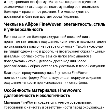
и подчеркивает его форму. Материал создается с учетом
экологических стандартов, поэтому выбор оригинального
бампера — практичное решение. Его можно купить с
доставкой в Киев или другие города Украины.
Чехлы на Айфон FineWoven: элегантность, стиль
и универсальность
Если вы цените в бампере аккуратный внешний вид и
приятные тактильные ощущения, купите его в нашем каталоге
по указанной в карточке товара стоимости. Такой аксессуар
выглядит сдержанно и дорого, не перегружает образ лишними
деталями. Согласно отзывам, он легко вписывается в
повседневный стиль, деловой дресс-код или более
расслабленный образ, оставаясь уместным в любой ситуации.
Благодаря продуманному дизайну
чехлы
FineWoven
подчеркивают форму iPhone, не утолщая корпус и сохраняя
ощущение легкости при использовании смартфона.
Особенность материалов FineWoven:
долговечность и экологичность
Материал FineWoven создается с учетом современных
требований к качеству и ответственности перед окружающей