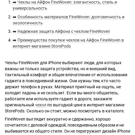
➡️ Чехлы на Айфон FineWoven: элегантность, стиль и
универсальность
➡️ Особенность материалов FineWoven: долговечность и
экологичность
➡️ Надежная защита Айфона с чехлом FineWoven
➡️ Преимущества покупки чехлов на Айфон FineWoven в
интернет-магазине StorePods
Чехлы FineWoven для iPhone выбирают люди, для которых
важны не только защита устройства, но и внешний вид,
тактильный комфорт и общее впечатление от использования
гаджета в повседневной жизни. Они нужны тем, кто часто
держит телефон в руках. Материал приятный на ощупь, не
холодит ладонь и не скользит. Если вы много общаетесь,
работаете или используете гаджет в дороге, закажите
оригинальный
чехол
по выгодной цене в интернет-магазине
StorePods. Сколько он стоит, можно посмотреть в каталоге.
FineWoven выглядит аккуратно и сдержанно, хорошо
сочетается с деловой одеждой, повседневным образом и не
выбивается из общего стиля. Он не перегружает дизайн iPhone