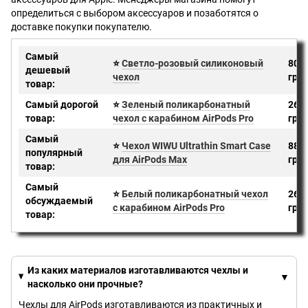
определиться с выбором аксессуаров и позаботятся о
доставке покупки покупателю.
Самый
⭐
Светло-розовый силиконовый
80
дешевый
чехол
грн
товар:
Самый дорогой
⭐
Зеленый поликарбонатный
260
товар:
чехол с карабином AirPods Pro
грн
Самый
⭐
Чехол WIWU Ultrathin Smart Case
880
популярный
для AirPods Max
грн
товар:
Самый
⭐
Белый поликарбонатный чехол
260
обсуждаемый
с карабином AirPods Pro
грн
товар:
Из каких материалов изготавливаются чехлы и
насколько они прочные?
Чехлы для AirPods изготавливаются из практичных и