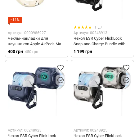
−11%
1
Артикул: 0000986927
Артикул: 00248913
Чехлы-накладки для
Чехол ESR Cyber FlickLock
наушников Apple AirPods Max -
Snap-and-Charge Bundle with
Бежевые
MagSafe для AirPods Pro 3 -
400 грн
1 199 грн
450 грн
Black
Артикул: 00248923
Артикул: 00248925
Чехол ESR Cyber FlickLock
Чехол ESR Cyber FlickLock