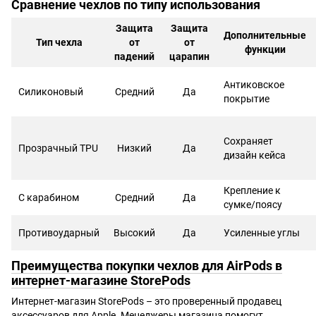
Сравнение чехлов по типу использования
Защита
Защита
Дополнительные
Тип чехла
от
от
функции
падений
царапин
Антиковское
Силиконовый
Средний
Да
покрытие
Сохраняет
Прозрачный TPU
Низкий
Да
дизайн кейса
Крепление к
С карабином
Средний
Да
сумке/поясу
Противоударный
Высокий
Да
Усиленные углы
Преимущества покупки чехлов для AirPods в
интернет-магазине StorePods
Интернет-магазин StorePods – это проверенный продавец
аксессуаров для Apple. Менеджеры магазина помогут