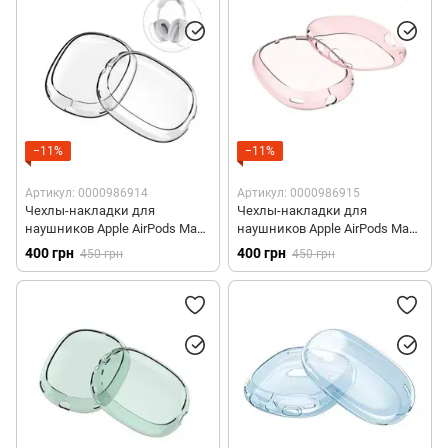
Полиуретановые чехлы для AirPods 3
Кожаные чехлы для AirPods Pro 1/2
Поликарбонатные чехлы для AirPods Pro 1
Силиконовые чехлы для AirPods Pro 2
−11%
−11%
Силиконовые чехлы со шнурком для AirPods Pro 2
Артикул: 0000986914
Артикул: 0000986915
Чехлы-накладки для
Чехлы-накладки для
Поликарбонатные чехлы для AirPods Pro 2
наушников Apple AirPods Max -
наушников Apple AirPods Max -
Прозрачные
Розовые
400 грн
400 грн
450 грн
450 грн
Полиуретановые чехлы для AirPods Pro 2
Чехлы с MagSafe для AirPods Pro 2
Чехлы для AirPods Max
Чехлы-накладки для AirPods Max
Чехлы с MagSafe для AirPods 4