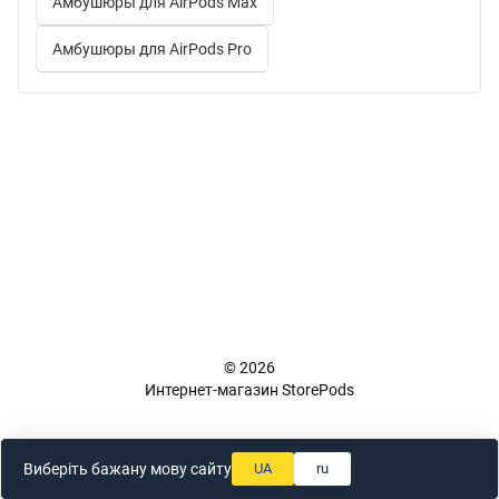
Амбушюры для AirPods Max
Амбушюры для AirPods Pro
+38 (098) 898 81 16
Полная версия сайта
📜 Карта сайта
© 2026
Интернет-магазин StorePods
Укр
Рус
Виберіть бажану мову сайту
UA
ru
Online store built with Horoshop