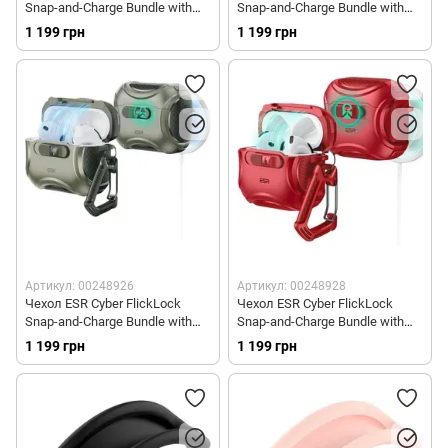
Snap-and-Charge Bundle with
Snap-and-Charge Bundle with
MagSafe для AirPods Pro 3 -
MagSafe для AirPods Pro 3 -
1 199 грн
1 199 грн
Blue
Titanium
Артикул: 00248926
Артикул: 00248928
Чехол ESR Cyber FlickLock
Чехол ESR Cyber FlickLock
Snap-and-Charge Bundle with
Snap-and-Charge Bundle with
MagSafe для AirPods Pro 3 -
MagSafe для AirPods Pro 3 -
1 199 грн
1 199 грн
Army Green
Dark Red