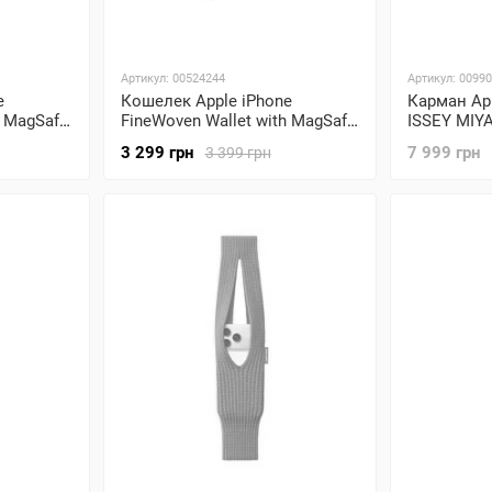
Артикул: 00524244
Артикул: 0099
e
Кошелек Apple iPhone
Карман App
h MagSafe
FineWoven Wallet with MagSafe
ISSEY MIYAK
– Black (MGHA4)
Mandarin (
3 299 грн
7 999 грн
3 399 грн