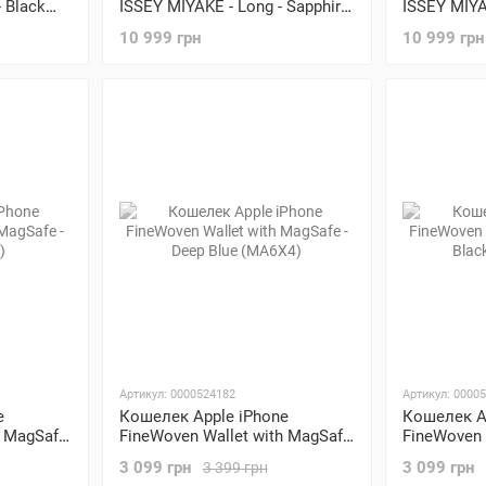
- Black
ISSEY MIYAKE - Long - Sapphire
ISSEY MIYA
(HS8P2)
(HS8K2)
10 999 грн
10 999 грн
Артикул: 0000524182
Артикул: 0000
e
Кошелек Apple iPhone
Кошелек A
h MagSafe
FineWoven Wallet with MagSafe
FineWoven 
- Deep Blue (MA6X4)
- Blackber
3 099 грн
3 099 грн
3 399 грн