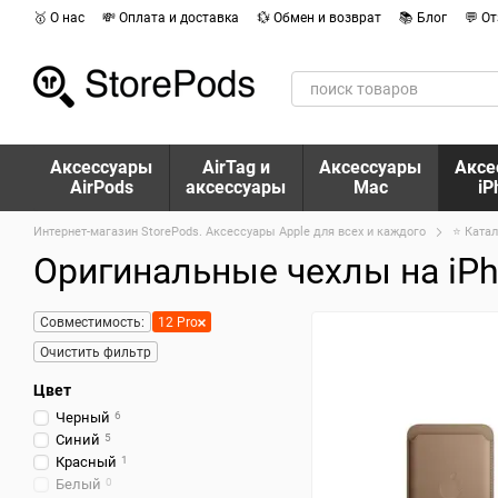
Перейти к основному контенту
🥇 О нас
💸 Оплата и доставка
💱 Обмен и возврат
📚 Блог
💬 О
Аксессуары
AirTag и
Аксессуары
Аксе
AirPods
аксессуары
Mac
iP
Интернет-магазин StorePods. Аксессуары Apple для всех и каждого
⭐ Катал
Оригинальные чехлы на iPh
Совместимость:
12 Pro
Очистить фильтр
Цвет
Черный
6
Синий
5
Красный
1
Белый
0