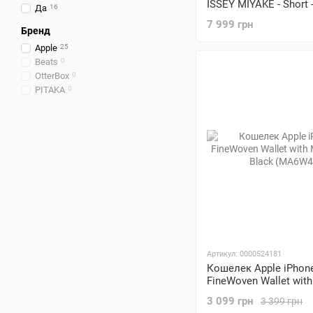
ISSEY MIYAKE - Short 
Да
16
(HS8J2)
7 999 грн
Бренд
Apple
25
Beats
0
OtterBox
0
PITAKA
0
Артикул: 0000524181
Кошелек Apple iPhon
FineWoven Wallet wit
- Black (MA6W4)
3 099 грн
3 399 грн