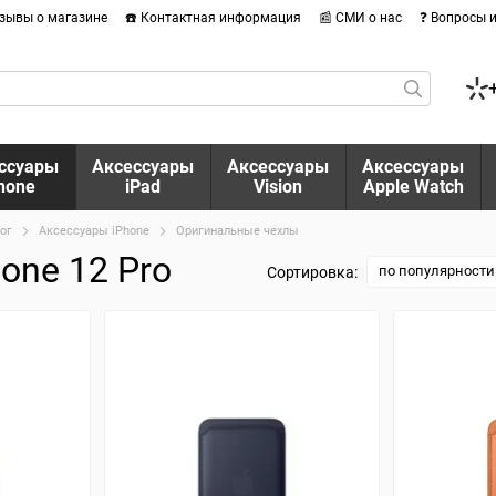
тзывы о магазине
☎️ Контактная информация
📰 СМИ о нас
❓ Вопросы 
ссуары
Аксессуары
Аксессуары
Аксессуары
hone
iPad
Vision
Apple Watch
ог
Аксессуары iPhone
Оригинальные чехлы
one 12 Pro
по популярности
Сортировка: