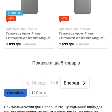
Новинка
−9%
−7%
Артикул: 0000524183
Артикул: 0000524140
Гаманець Apple iPhone
Гаманець Apple iPhone
FineWoven Wallet with MagSafe
FineWoven Wallet with MagSafe
- Blackberry (MA7A4)
- Black (MT2N3)
3 099 грн
2 599 грн
3 399 грн
2 799 грн
Показати ще 5 товарів
Назад
Вперед
1
з 2
Сумісність
12 Pro
Оригінальні чохли для iPhone 12 Pro - це відмінний вибір для