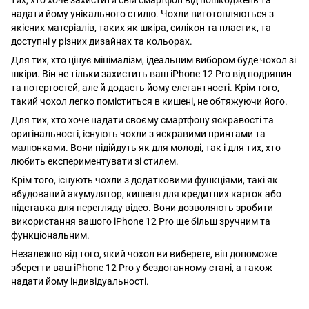
тих, хто хоче захистити свій смартфон від пошкоджень та
надати йому унікального стилю. Чохли виготовляються з
якісних матеріалів, таких як шкіра, силікон та пластик, та
доступні у різних дизайнах та кольорах.
Для тих, хто цінує мінімалізм, ідеальним вибором буде чохол зі
шкіри. Він не тільки захистить ваш iPhone 12 Pro від подряпин
та потертостей, але й додасть йому елегантності. Крім того,
такий чохол легко поміститься в кишені, не обтяжуючи його.
Для тих, хто хоче надати своєму смартфону яскравості та
оригінальності, існують чохли з яскравими принтами та
малюнками. Вони підійдуть як для молоді, так і для тих, хто
любить експериментувати зі стилем.
Крім того, існують чохли з додатковими функціями, такі як
вбудований акумулятор, кишеня для кредитних карток або
підставка для перегляду відео. Вони дозволяють зробити
використання вашого iPhone 12 Pro ще більш зручним та
функціональним.
Незалежно від того, який чохол ви виберете, він допоможе
зберегти ваш iPhone 12 Pro у бездоганному стані, а також
надати йому індивідуальності.