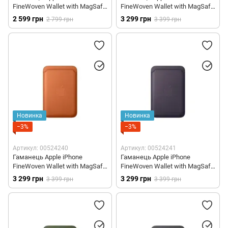
FineWoven Wallet with MagSafe
FineWoven Wallet with MagSafe
- Taupe (MT243)
– Navy (MGH94)
2 599 грн
3 299 грн
2 799 грн
3 399 грн
Новинка
Новинка
−3%
−3%
Артикул: 00524240
Артикул: 00524241
Гаманець Apple iPhone
Гаманець Apple iPhone
FineWoven Wallet with MagSafe
FineWoven Wallet with MagSafe
– Fox Orange (MGH64)
– Midnight Purple (MGH84)
3 299 грн
3 299 грн
3 399 грн
3 399 грн