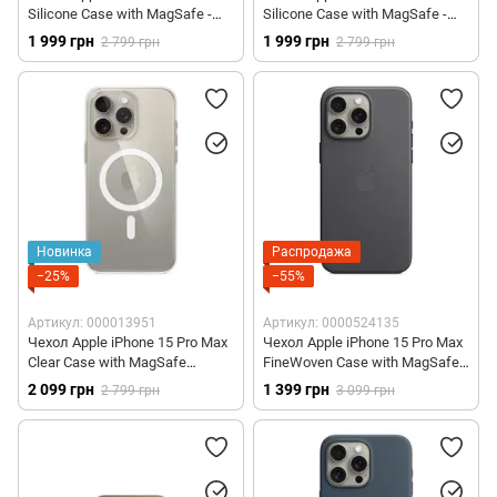
Silicone Case with MagSafe -
Silicone Case with MagSafe -
Soft Mint (MWNQ3)
Light Blue (MWNR3)
1 999 грн
1 999 грн
2 799 грн
2 799 грн
Новинка
Распродажа
−25%
−55%
Артикул: 000013951
Артикул: 0000524135
Чехол Apple iPhone 15 Pro Max
Чехол Apple iPhone 15 Pro Max
Clear Case with MagSafe
FineWoven Case with MagSafe -
(MT233)
Black (MT4V3)
2 099 грн
1 399 грн
2 799 грн
3 099 грн