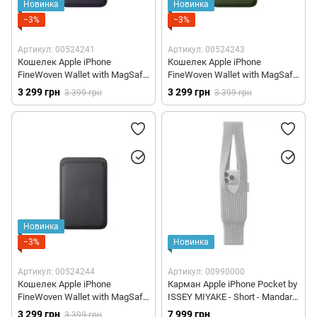
Новинка
Новинка
−3%
−3%
Артикул: 00524241
Артикул: 00524243
Кошелек Apple iPhone
Кошелек Apple iPhone
FineWoven Wallet with MagSafe
FineWoven Wallet with MagSafe
– Midnight Purple (MGH84)
– Moss (MGH74)
3 299 грн
3 299 грн
3 399 грн
3 399 грн
Новинка
−3%
Новинка
Артикул: 00524244
Артикул: 00990000
Кошелек Apple iPhone
Карман Apple iPhone Pocket by
FineWoven Wallet with MagSafe
ISSEY MIYAKE - Short - Mandarin
– Black (MGHA4)
(HS8Q2)
3 299 грн
7 999 грн
3 399 грн