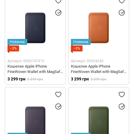
Новинка
Новинка
−3%
−3%
Артикул: 0000747415
Артикул: 00524240
Кошелек Apple iPhone
Кошелек Apple iPhone
FineWoven Wallet with MagSafe
FineWoven Wallet with MagSafe
– Navy (MGH94)
– Fox Orange (MGH64)
3 299 грн
3 299 грн
3 399 грн
3 399 грн