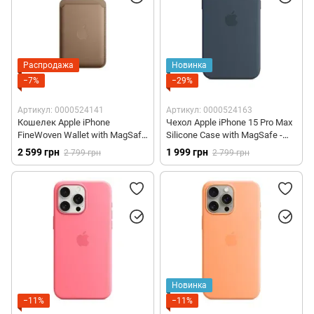
Распродажа
Новинка
−7%
−29%
Артикул: 0000524141
Артикул: 0000524163
Кошелек Apple iPhone
Чехол Apple iPhone 15 Pro Max
FineWoven Wallet with MagSafe
Silicone Case with MagSafe -
- Taupe (MT243)
Storm Blue (MT1P3)
2 599 грн
1 999 грн
2 799 грн
2 799 грн
Новинка
−11%
−11%