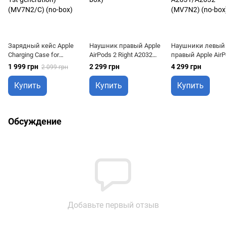
Зарядный кейс Apple
Наушник правый Apple
Наушники левый
Charging Case for
AirPods 2 Right A2032
правый Apple AirP
AirPods (2nd and 1st
(MV7N2/R) (no-box)
Left/Right A2031/
1 999 грн
2 299 грн
4 299 грн
2 099 грн
generation) (MV7N2/C)
(MV7N2) (no-box)
(no-box)
Купить
Купить
Купить
Обсуждение
Добавьте первый отзыв