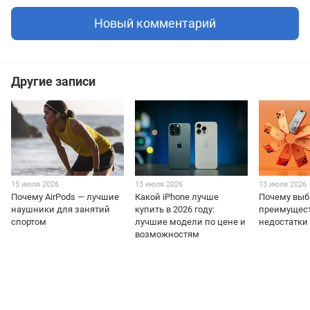
Новый комментарий
Другие записи
15 июля 2026
13 июля 2026
13 июля 2026
Почему AirPods — лучшие
Какой iPhone лучше
Почему выб
наушники для занятий
купить в 2026 году:
преимущест
спортом
лучшие модели по цене и
недостатки 
возможностям
+38 (098) 898 81 16