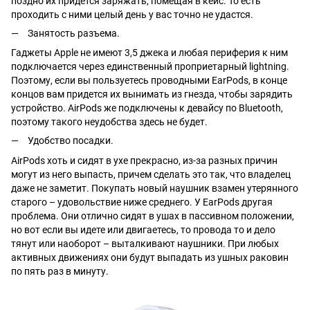
поздно их придется заряжать, помещая в кейс. То есть
проходить с ними целый день у вас точно не удастся.
Занятость разъема.
Гаджеты Apple не имеют 3,5 джека и любая периферия к ним
подключается через единственный проприетарный lightning.
Поэтому, если вы пользуетесь проводными EarPods, в конце
концов вам придется их вынимать из гнезда, чтобы зарядить
устройство. AirPods же подключены к девайсу по Bluetooth,
поэтому такого неудобства здесь не будет.
Удобство посадки.
AirPods хоть и сидят в ухе прекрасно, из-за разных причин
могут из него выпасть, причем сделать это так, что владелец
даже не заметит. Покупать новый наушник взамен утерянного
старого – удовольствие ниже среднего. У EarPods другая
проблема. Они отлично сидят в ушах в пассивном положении,
но вот если вы идете или двигаетесь, то провода то и дело
тянут или наоборот – выталкивают наушники. При любых
активных движениях они будут выпадать из ушных раковин
по пять раз в минуту.