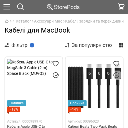
⭐ Каталог
Аксесуари Mac
Кабелі, зарядки та перехідники
Кабелі для MacBook
Фільтр
За популярністю
1
Новинка
Новинка
−18%
−14%
Артикул: 0000989970
Артикул: 00396023
Кабель Apple USB-C to
Кабелі Beats Two-Pack Beats