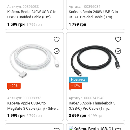
Артикул: 00396033
Артикул: 00396034
Кабель Beats 240W USB‑C to
Кабель Beats 240W USB‑C to
USB‑C Braided Cable (3 m) –
USB‑C Braided Cable (3 m) –
Rapid Red (MHX94)
Power Pink (MK8P4)
1 599 грн
1 799 грн
1 799 грн
Новинка
−29%
−12%
Артикул: 0000989971
Артикул: 0000747940
Кабель Apple USB-C to
Кабель Apple Thunderbolt 5
MagSafe 3 Cable (2 m) - Silver
(USB‑C) Pro Cable (1 m)
(MLYV3)
(MC9C4)
1 999 грн
3 699 грн
2 799 грн
4 199 грн