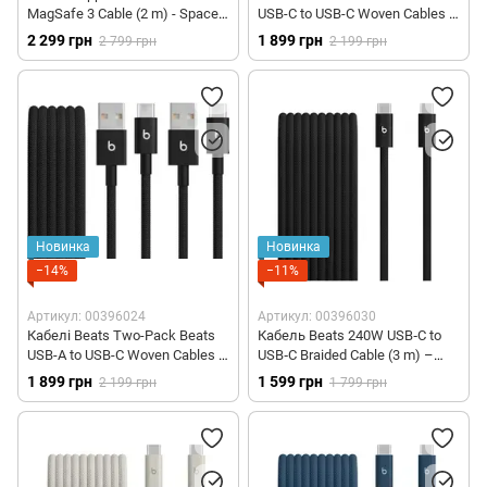
MagSafe 3 Cable (2 m) - Space
USB-C to USB-C Woven Cables –
Black (MUVQ3)
Bolt Black (MDGC4)
2 299 грн
1 899 грн
2 799 грн
2 199 грн
Новинка
Новинка
−14%
−11%
Артикул: 00396024
Артикул: 00396030
Кабелі Beats Two-Pack Beats
Кабель Beats 240W USB‑C to
USB-A to USB-C Woven Cables –
USB‑C Braided Cable (3 m) –
Bolt Black (MDGH4)
Bolt Black (MHX64)
1 899 грн
1 599 грн
2 199 грн
1 799 грн