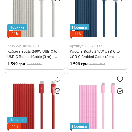
Новинка
Новинка
−11%
−11%
Артикул: 00396031
Артикул: 00396032
Кабель Beats 240W USB‑C to
Кабель Beats 240W USB‑C to
USB‑C Braided Cable (3 m) –
USB‑C Braided Cable (3 m) –
Surge Stone (MHX74)
Nitro Navy (MHX84)
1 599 грн
1 599 грн
1 799 грн
1 799 грн
Новинка
−11%
Новинка