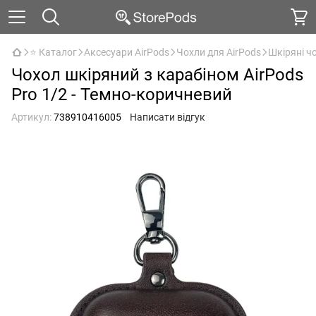
⭐ Каталог
Аксесуари AirPods
Чохли для AirPods
Шкіряні чо
Чохол шкіряний з карабіном AirPods
Pro 1/2 - Темно-коричневий
Артикул:
738910416005
Написати відгук