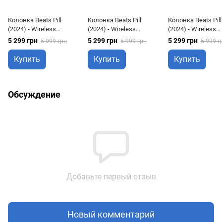
Колонка Beats Pill
Колонка Beats Pill
Колонка Beats Pill
(2024) - Wireless
(2024) - Wireless
(2024) - Wireless
Bluetooth Speaker -
Bluetooth Speaker -
Bluetooth Speaker 
5 299 грн
5 299 грн
5 299 грн
5 999 грн
5 999 грн
5 999 г
Matte Black (MW443)
Statement Red
Champagne Gold
(MWQW3)
(MW463)
Купить
Купить
Купить
Обсуждение
Добавьте первый отзыв
Новый комментарий