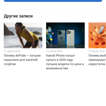
Другие записи
15 июля 2026
13 июля 2026
13 июля 2026
Почему AirPods — лучшие
Какой iPhone лучше
Почему выб
наушники для занятий
купить в 2026 году:
преимущест
спортом
лучшие модели по цене и
недостатки 
возможностям
+38 (098) 898 81 16
Полная версия сайта
📜 Карта сайта