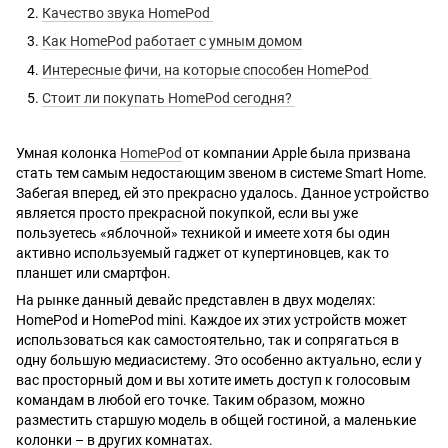
Качество звука HomePod
Как HomePod работает с умным домом
Интересные фичи, на которые способен HomePod
Стоит ли покупать HomePod сегодня?
Умная колонка
HomePod
от компании Apple была призвана
стать тем самым недостающим звеном в системе Smart Home.
Забегая вперед, ей это прекрасно удалось. Данное устройство
является просто прекрасной покупкой, если вы уже
пользуетесь «яблочной» техникой и имеете хотя бы один
активно используемый гаджет от купертиновцев, как то
планшет или смартфон.
На рынке данный девайс представлен в двух моделях:
HomePod и HomePod mini. Каждое их этих устройств может
использоваться как самостоятельно, так и сопрягаться в
одну большую медиасистему. Это особенно актуально, если у
вас просторный дом и вы хотите иметь доступ к голосовым
командам в любой его точке. Таким образом, можно
разместить старшую модель в общей гостиной, а маленькие
колонки – в других комнатах.