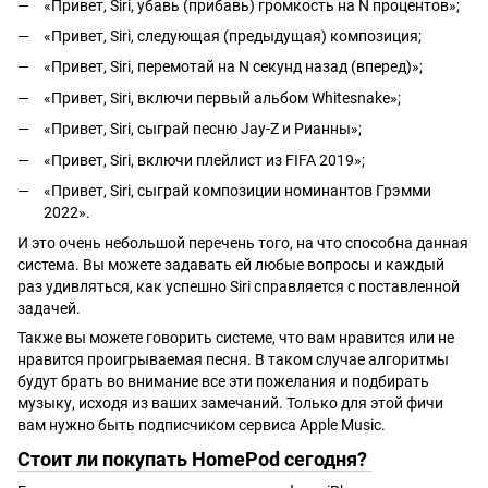
«Привет, Siri, убавь (прибавь) громкость на N процентов»;
«Привет, Siri, следующая (предыдущая) композиция;
«Привет, Siri, перемотай на N секунд назад (вперед)»;
«Привет, Siri, включи первый альбом Whitesnake»;
«Привет, Siri, сыграй песню Jay-Z и Рианны»;
«Привет, Siri, включи плейлист из FIFA 2019»;
«Привет, Siri, сыграй композиции номинантов Грэмми
2022».
И это очень небольшой перечень того, на что способна данная
система. Вы можете задавать ей любые вопросы и каждый
раз удивляться, как успешно Siri справляется с поставленной
задачей.
Также вы можете говорить системе, что вам нравится или не
нравится проигрываемая песня. В таком случае алгоритмы
будут брать во внимание все эти пожелания и подбирать
музыку, исходя из ваших замечаний. Только для этой фичи
вам нужно быть подписчиком сервиса Apple Music.
Стоит ли покупать HomePod сегодня?