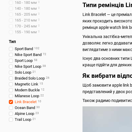
160 - 180 мм
0
Типи ремінців Li
140 - 180 мм
0
165 - 205 мм
0
Link Bracelet — це преміа
165 - 210 мм
0
яких проходить високото
170 - 245 мм
0
ремінця apple watch link b
155 - 190 мм
0
Унікальна застібка-метел
Тип
дозволяє легко додавати а
Sport Band
102
виглядатиме з ними мак
Nike Sport Band
72
Існує два основних типи 
Sport Loop
58
краще підійти для деяких 
Nike Sport Loop
38
Solo Loop
21
Як вибрати відпо
Braided Solo Loop
26
Magnetic Link
15
Щоб замовити apple link 
Modern Buckle
12
представлений у двох розм
Milanese Loop
22
Також радимо подивитис
Link Bracelet
10
Ocean Band
30
Alpine Loop
23
Trail Loop
21