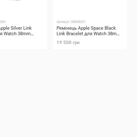
8200
Артикул: 00848201
ple Silver Link
Ремінець Apple Space Black
ля Watch 38mm
Link Bracelet для Watch 38mm
(MUHK2)
19 500 грн