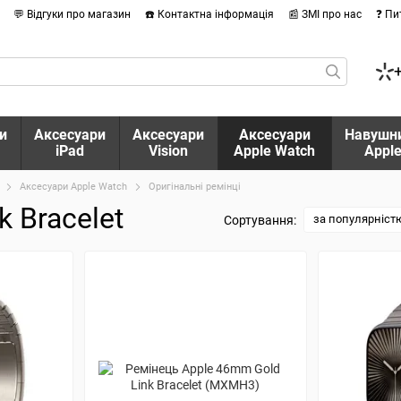
💬 Відгуки про магазин
☎️ Контактна інформація
📰 ЗМІ про нас
❓ Пи
и
Аксесуари
Аксесуари
Аксесуари
Навушн
iPad
Vision
Apple Watch
Appl
Аксесуари Apple Watch
Оригінальні ремінці
k Bracelet
за популярніст
Сортування: