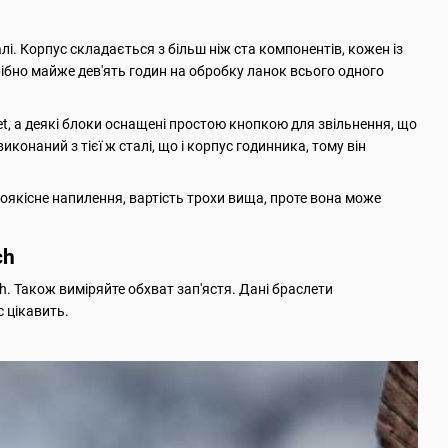
алі. Корпус складається з більш ніж ста компонентів, кожен із
ібно майже дев'ять годин на обробку ланок всього одного
et, а деякі блоки оснащені простою кнопкою для звільнення, що
иконаний з тієї ж сталі, що і корпус годинника, тому він
окоякісне напилення, вартість трохи вища, проте вона може
ch
ch. Також виміряйте обхват зап'ястя. Дані браслети
с цікавить.