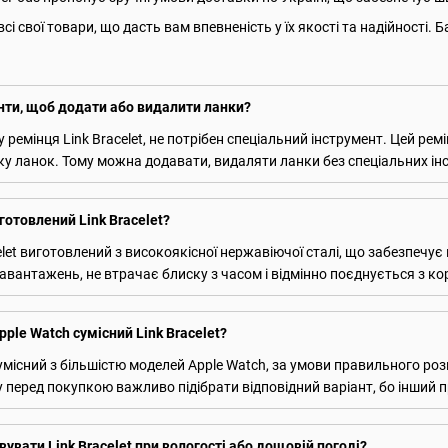
сі свої товари, що дасть вам впевненість у їх якості та надійності
енти, щоб додати або видалити ланки?
 ремінця Link Bracelet, не потрібен спеціальний інструмент. Цей ре
ку ланок. Тому можна додавати, видаляти ланки без спеціальних ін
готовлений Link Bracelet?
let виготовлений з високоякісної нержавіючої сталі, що забезпечує 
навантажень, не втрачає блиску з часом і відмінно поєднується з ко
le Watch сумісний Link Bracelet?
сумісний з більшістю моделей Apple Watch, за умови правильного розм
 перед покупкою важливо підібрати відповідний варіант, бо інший пр
вати Link Bracelet при вологості або дощовій погоді?