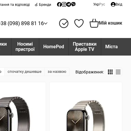
Укр
Рус
Вхід
тання та відповіді
🍏 Бренди
+38 (098) 898 81 16
Мій кошик
ики
Носимі
Приставки
HomePod
Міста
e
пристрої
Apple TV
ю
спочатку дешевше
за назвою
Відображення: