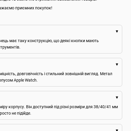
. Бажаємо приємних покупок!
мінець має таку конструкцію, що деякі кнопки мають
струментів.
міцність, довговічність і стильний зовнішній вигляд. Метал
рпусом Apple Watch.
іру корпусу. Він доступний під різні розміри для 38/40/41 мм
осто не підійде.