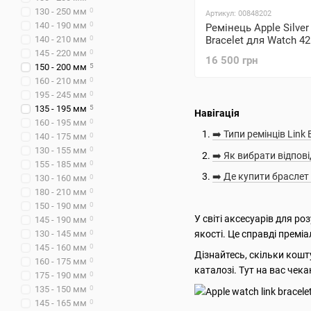
130 - 250 мм
0
Артикул: 00848202
140 - 190 мм
0
Ремінець Apple Silver
140 - 210 мм
0
Bracelet для Watch 
(MUHL2)
145 - 220 мм
0
16 500 грн
150 - 200 мм
5
160 - 210 мм
0
195 - 245 мм
0
135 - 195 мм
5
Навігація
160 - 195 мм
0
➡️ Типи ремінців Link 
140 - 175 мм
0
130 - 155 мм
0
➡️ Як вибрати відпові
155 - 185 мм
0
➡️ Де купити браслет 
130 - 160 мм
0
180 - 210 мм
0
150 - 190 мм
0
У світі аксесуарів для р
145 - 190 мм
0
якості. Це справді премі
130 - 145 мм
0
145 - 160 мм
0
Дізнайтесь, скільки кошт
160 - 175 мм
0
каталозі. Тут на вас чек
175 - 190 мм
0
135 - 150 мм
0
145 - 165 мм
0