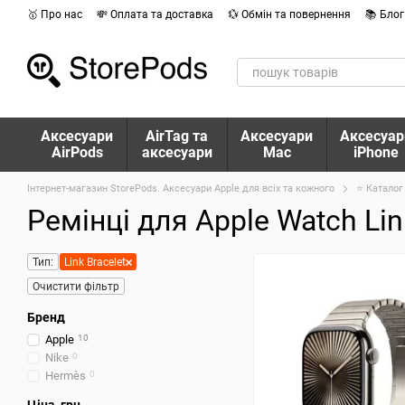
Перейти до основного контенту
🥇 Про нас
💸 Оплата та доставка
💱 Обмін та повернення
📚 Блог
Аксесуари
AirTag та
Аксесуари
Аксесуар
AirPods
аксесуари
Mac
iPhone
Інтернет-магазин StorePods. Аксесуари Apple для всіх та кожного
⭐ Каталог
Ремінці для Apple Watch Lin
Тип:
Link Bracelet
Очистити фільтр
Бренд
Apple
10
Nike
0
Hermès
0