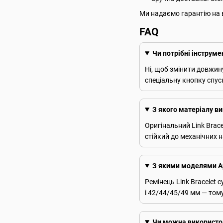
Ми надаємо гарантію на в
FAQ
Чи потрібні інструм
Ні, щоб змінити довжину
спеціальну кнопку спус
З якого матеріалу ви
Оригінальний Link Brace
стійкий до механічних 
З якими моделями App
Ремінець Link Bracelet 
і 42/44/45/49 мм — тому
Чи можна використову