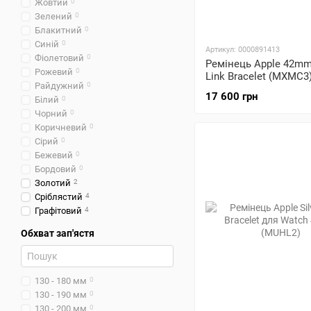
Жовтий
0
Зелений
0
Блакитний
0
Синій
0
Артикул: 0000891413
Фіолетовий
0
Ремінець Apple 42mm
Рожевий
0
Link Bracelet (MXMC3
Райдужний
0
17 600 грн
Білий
0
Чорний
0
Коричневий
0
Сірий
0
Бежевий
0
Бордовий
0
Золотий
2
Сріблястий
4
Графітовий
4
Обхват зап'ястя
130 - 180 мм
0
130 - 190 мм
0
130 - 200 мм
0