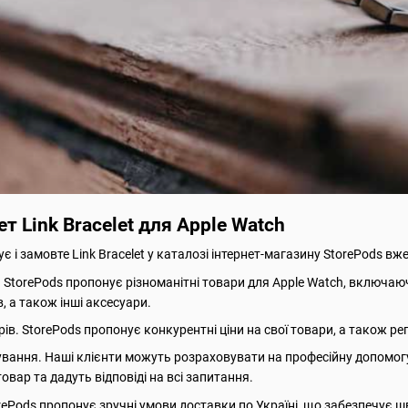
т Link Bracelet для Apple Watch
є і замовте Link Bracelet у каталозі інтернет-магазину StorePods вже
torePods пропонує різноманітні товари для Apple Watch, включаючи о
в, а також інші аксесуари.
рів. StorePods пропонує конкурентні ціни на свої товари, а також рег
вання. Наші клієнти можуть розраховувати на професійну допомогу 
овар та дадуть відповіді на всі запитання.
rePods пропонує зручні умови доставки по Україні, що забезпечує 