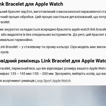
nk Bracelet для Apple Watch
льний браслет від Епл, виготовлений з високоякісної нержавіючої ст
чний процес обробки. Цей процес настільки деталізований, що потр
racelet.
ик акуратно складається всередині браслета apple watch link bracel
бо видаляти їх без спеціальних інструментів. До речі, цей браслет в
симально гармонійно.
Link Bracelet — у сталевому та сірому кольорі. Сіра модель має вис
луків.
відний ремінець Link Bracelet для Apple Wat
bracelet, переконайтеся, що він відповідає розміру вашого Apple Wat
ірах: 135 – 195 мм і 150 – 200 мм. Зрозуміло, виберіть колір, що ва
я асортимент ремінців
Loop Sport Apple Watch
.