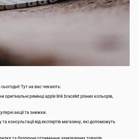
 сьогодні! Тут на вас чекають:
ригінальні ремінці apple link bracelet різних кольорів,
улярні акції та знижки.
та консультації від експертів магазину, які допоможуть
швидке та безпечне отримання замовлених товарів.