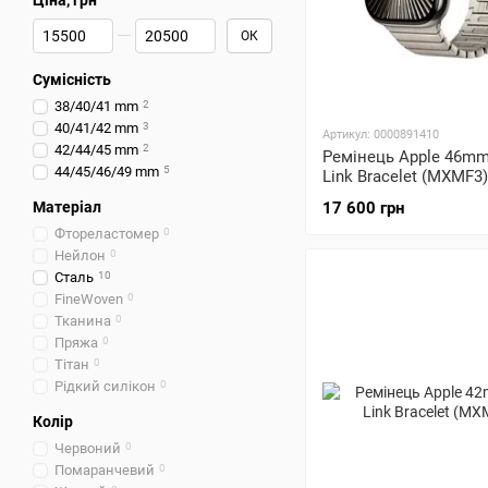
Ціна, грн
Від Ціна, грн
До Ціна, грн
ОК
Сумісність
38/40/41 mm
2
40/41/42 mm
3
Артикул: 0000891410
42/44/45 mm
2
Ремінець Apple 46mm
44/45/46/49 mm
5
Link Bracelet (MXMF3)
Матеріал
17 600 грн
Фтореластомер
0
Нейлон
0
Сталь
10
FineWoven
0
Тканина
0
Пряжа
0
Тітан
0
Рідкий силікон
0
Колір
Червоний
0
Помаранчевий
0