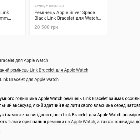
Артикул: 00848203
 Link
Ремінець Apple Silver Space
42mm
Black Link Bracelet для Watch
42mm (MUHM2)
20 500 грн
Bracelet для Apple Watch
дний ремінець Link Bracelet для Apple Watch
Link Bracelet для Apple Watch
озумного годинника Apple Watch ремінець Link Bracelet займає особ
альний аксесуар, який здатний виділити свого власника серед натов
ує і замовте за вигідною ціною Link Bracelet для Apple Watch розмі
ають тільки оригінальні
ремішки на Apple Watch
, а також їх швидка 