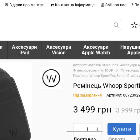
💬 Відгуки про магазин
☎️ Контактна інформація
📰 ЗМІ про нас
❓ Пи
и
Аксесуари
Аксесуари
Аксесуари
Навушн
iPad
Vision
Apple Watch
Appl
Інтернет-магазин StorePods. Аксесуари A
Фітнес-браслети WHOOP
Фітнес-бр
Ремінець Whoop SportFlex Band | Gravity
Ремінець Whoop SportF
Під замовлення
Артикул: 0072392
3 499 грн
3 999 г
Купити
Доставка
Оплата