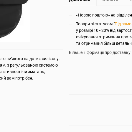
«Новою поштою» на відділення
Товари зі статусом "
Під зам
у розмірі 10 - 20% від вартос
очікування отримання прот
та отримання більш детально
Більше інформації про доставку
го і м'якого на дотик силікону.
лям, з регульованою системою
 активності чи змагань,
який вам потрібен.