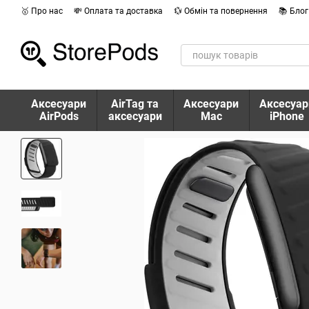
Перейти до основного контенту
🥇 Про нас
💸 Оплата та доставка
💱 Обмін та повернення
📚 Блог
Аксесуари
AirTag та
Аксесуари
Аксесуар
AirPods
аксесуари
Mac
iPhone