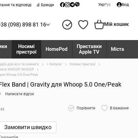
Укр
Рус
Вхід
тання та відповіді
🍏 Бренди
+38 (098) 898 81 16
Мій кошик
ики
Носимі
Приставки
HomePod
Міста
e
пристрої
Apple TV
pple для всіх та кожного
⭐ Каталог
Носимі пристрої
аслети WHOOP WHOOP
 для Whoop 5.0 One/Peak
lex Band | Gravity для Whoop 5.0 One/Peak
9
Написати відгук
рн
Порівняти
В бажання
Замовити швидко
Гарантія