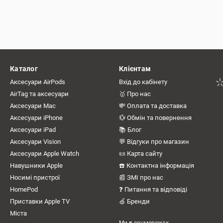
Каталог
Клієнтам
Аксесуари AirPods
Вхід до кабінету
AirTag та аксесуари
🥇 Про нас
Аксесуари Mac
💸 Оплата та доставка
Аксесуари iPhone
💱 Обмін та повернення
Аксесуари iPad
📚 Блог
Аксесуари Vision
💬 Відгуки про магазин
Аксесуари Apple Watch
📜 Карта сайту
Навушники Apple
☎️ Контактна інформація
Носимі пристрої
📰 ЗМІ про нас
HomePod
❓ Питання та відповіді
Приставки Apple TV
🍏 Бренди
Міста