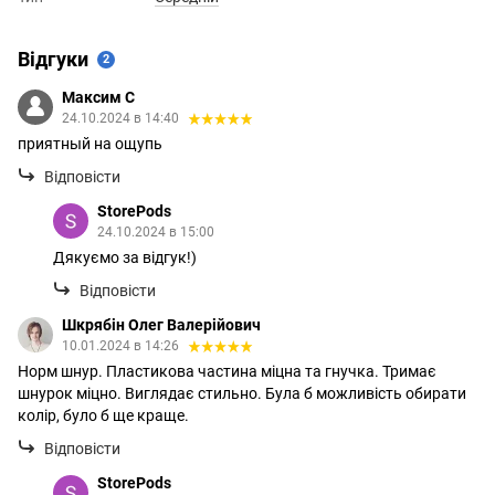
Відгуки
2
Максим C
24.10.2024 в 14:40
приятный на ощупь
Відповісти
StorePods
24.10.2024 в 15:00
Дякуємо за відгук!)
Відповісти
Шкрябін Олег Валерійович
10.01.2024 в 14:26
Норм шнур. Пластикова частина міцна та гнучка. Тримає
шнурок міцно. Виглядає стильно. Була б можливість обирати
колір, було б ще краще.
Відповісти
StorePods