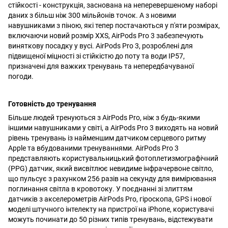
стійкості - конструкція, заснована на неперевершеному наборі
даних з більш ніж 300 мільйонів точок. А з новими
навушниками з піною, які тепер постачаються у п'яти розмірах,
включаючи новий розмір XXS, AirPods Pro 3 забезпечують
виняткову посадку у вусі. AirPods Pro 3, розроблені для
підвищеної міцності зі стійкістю до поту та води IP57,
призначені для важких тренувань та непередбачуваної
погоди.
Готовність до тренування
Більше людей тренуються з AirPods Pro, ніж з будь-якими
іншими навушниками у світі, а AirPods Pro 3 виходять на новий
рівень тренувань із найменшим датчиком серцевого ритму
Apple та вбудованими тренуваннями. AirPods Pro 3
представляють користувальницький фотоплетизмографічний
(PPG) датчик, який висвітлює невидиме інфрачервоне світло,
що пульсує з рахунком 256 разів на секунду для вимірювання
поглинання світла в кровотоку. У поєднанні зі злиттям
датчиків з акселерометрів AirPods Pro, гіроскопа, GPS і нової
моделі штучного інтелекту на пристрої на iPhone, користувачі
можуть починати до 50 різних типів тренувань, відстежувати