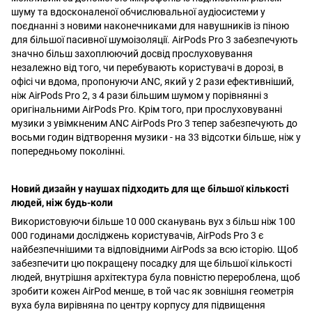
шуму та вдосконаленої обчислювальної аудіосистеми у
поєднанні з новими наконечниками для навушників із піною
для більшої пасивної шумоізоляції. AirPods Pro 3 забезпечують
значно більш захоплюючий досвід прослуховування
незалежно від того, чи перебувають користувачі в дорозі, в
офісі чи вдома, пропонуючи ANC, який у 2 рази ефективніший,
ніж AirPods Pro 2, з 4 рази більшим шумом у порівнянні з
оригінальними AirPods Pro. Крім того, при прослуховуванні
музики з увімкненим ANC AirPods Pro 3 тепер забезпечують до
восьми годин відтворення музики - на 33 відсотки більше, ніж у
попередньому поколінні.
Новий дизайн у наушах підходить для ще більшої кількості
людей, ніж будь-коли
Використовуючи більше 10 000 сканувань вух з більш ніж 100
000 годинами досліджень користувачів, AirPods Pro 3 є
найбезпечнішими та відповідними AirPods за всю історію. Щоб
забезпечити цю покращену посадку для ще більшої кількості
людей, внутрішня архітектура була повністю перероблена, щоб
зробити кожен AirPod менше, в той час як зовнішня геометрія
вуха була вирівняна по центру корпусу для підвищення