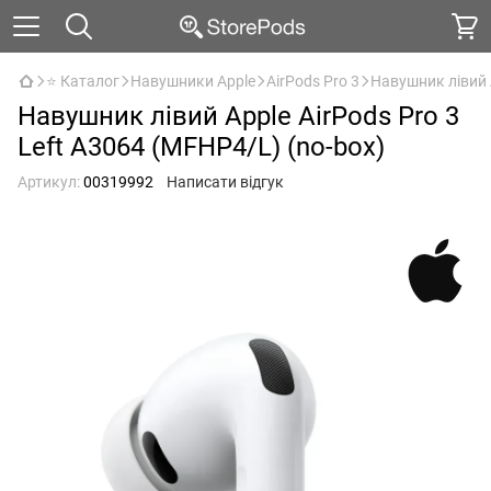
⭐ Каталог
Навушники Apple
AirPods Pro 3
Навушник лівий A
Навушник лівий Apple AirPods Pro 3
Left A3064 (MFHP4/L) (no-box)
Артикул:
00319992
Написати відгук