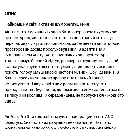
Опис
Найкраще у світі активне шумозаглушення
AirPods Pro 3 оснащені новою багатопортовою акустичною
архітектурою, яка точно контролює повітряний потік, що
передає звук у вухо, що допомагає забезпечити винятковий
просторовий досвід прослуховування. З адаптивним
еквалайзером наступного покоління нова архітектура
трансформує басовий відгук, розширює звукову сцену, щоб
користувачі чули кожен інструмент, і привносить яскраву
ясність голосу більш високі частоти музики, шоу і дзвінків. З
більш персоналізованою прозорістю власний голос
користувача - і люди, які з ним розмовляють - звучать
природніше, ніж будь-коли, допомагаючи йому залишатися на
зв'язку з навколишнім середовищем, не пропускаючи жодного
удару.
AirPods Pro 3 також забезпечують найкращий у світі ANC
серед усіх бездротових навушників-вкладишів. Це стало
можливим за допомогою мікрофонів із наднизьким рівнем