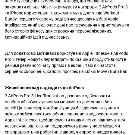
частоту серцевих скорочень і калорії, що спалюються,
закривати кільце Move і отримувати нагороди. З AirPods Pro 3
та iPhone користувачі також матимуть доступ до Workout
Buddy, першого у своєму роді фітнес-досвіду на базі Apple
Intelligence, який включає дані про тренування користувача та
його історію фітнесу для створення персоналізованих,
мотиваційних ідей під час сеансу.
Для додаткової мотивації користувачі Apple Fitness+ з AirPods
Pro 3 тепер можуть переглядати показники продуктивності в
режимі реального часу прямо на екрані, такі як частота
серцевих скорочень, калорії, прогрес на кільці Move і Burn Bar.
Живий переклад надходить до AirPods
З AirPods Pro 3 Live Translation дозволяє здійснювати
особистий зв'язок деякими мовами та доступна в бета-
версії.Ця трансформаційна функція без допомоги гучного
зв'язку забезпечується обчислювальною аудіосистемою та
Apple Intelligence, щоб допомогти людям легко підключатися –
незалежно від того, чи подорожують вони у нове місце, чи
співпрацюють на роботі чи в школі, чи просто наздоганяють