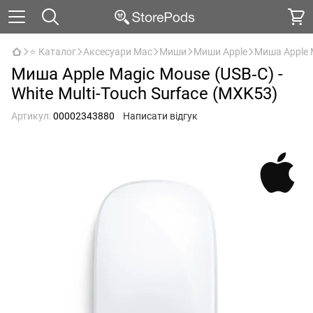
⭐ Каталог
Аксесуари Mac
Миши
Миши Apple
Миша Apple M
Миша Apple Magic Mouse (USB‑C) -
White Multi-Touch Surface (MXK53)
Артикул:
00002343880
Написати відгук