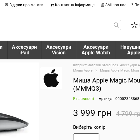
💬 Відгуки про магазин
☎️ Контактна інформація
📰 ЗМІ про нас
❓ Пи
и
Аксесуари
Аксесуари
Аксесуари
Навушн
iPad
Vision
Apple Watch
Appl
Інтернет-магазин StorePods. Аксесуари A
Миши Apple
Миша Apple Magic Mouse
Миша Apple Magic Mouse
(MMMQ3)
В наявності
Артикул: 00002343868
3 999 грн
4 799 г
Виберіть колір