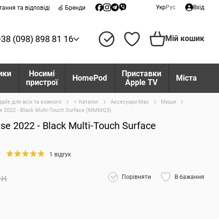
Укр
Рус
Вхід
тання та відповіді
🍏 Бренди
+38 (098) 898 81 16
Мій кошик
ики
Носимі
Приставки
HomePod
Міста
e
пристрої
Apple TV
pple для всіх та кожного
⭐ Каталог
Аксесуари Mac
Миши
 2022 - Black Multi-Touch Surface (MMMQ3)
 2022 - Black Multi-Touch Surface
1 відгук
рн
Порівняти
В бажання