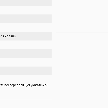
4 і новіші)
е всі переваги цієї унікальної