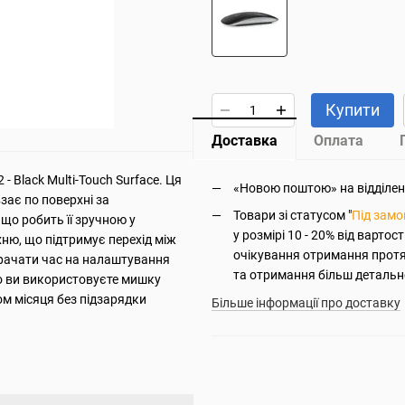
Купити
Доставка
Оплата
- Black Multi-Touch Surface. Ця
«Новою поштою» на відділення
зає по поверхні за
Товари зі статусом "
Під зам
що робить її зручною у
у розмірі 10 - 20% від вартос
хню, що підтримує перехід між
очікування отримання прот
трачати час на налаштування
та отримання більш детально
що ви використовуєте мишку
м місяця без підзарядки
Більше інформації про доставку