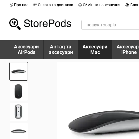
Перейти до основного контенту
🥇 Про нас
💸 Оплата та доставка
💱 Обмін та повернення
📚 Блог
Аксесуари
AirTag та
Аксесуари
Аксесуар
AirPods
аксесуари
Mac
iPhone