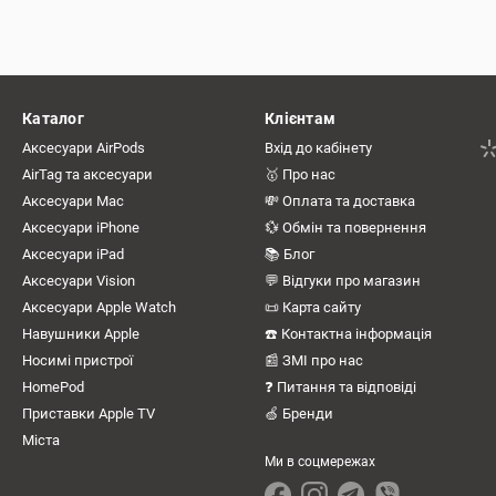
Каталог
Клієнтам
Аксесуари AirPods
Вхід до кабінету
AirTag та аксесуари
🥇 Про нас
Аксесуари Mac
💸 Оплата та доставка
Аксесуари iPhone
💱 Обмін та повернення
Аксесуари iPad
📚 Блог
Аксесуари Vision
💬 Відгуки про магазин
Аксесуари Apple Watch
📜 Карта сайту
Навушники Apple
☎️ Контактна інформація
Носимі пристрої
📰 ЗМІ про нас
HomePod
❓ Питання та відповіді
Приставки Apple TV
🍏 Бренди
Міста
Ми в соцмережах