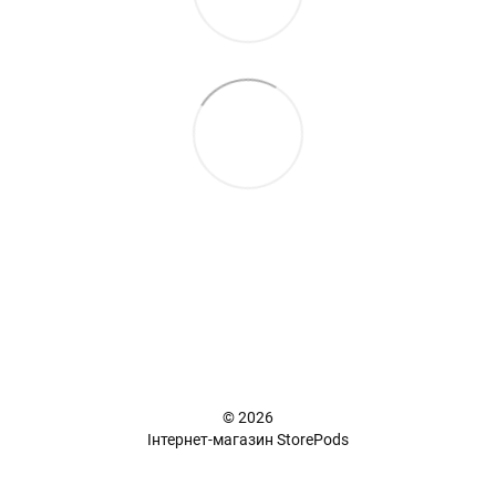
+38 (098) 898 81 16
Повна версія сайту
📜 Карта сайту
© 2026
Інтернет-магазин StorePods
Укр
Рус