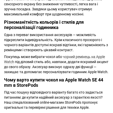
сенсорного екрану без зниження чутливості, легка вага і
зручна посадка. Завдяки цьому користувач отримує
максимальний комфорт при щоденному носінні.
Різноманітність кольорів і стилів для
персоналізації годинника
Одна з переваг використання аксесуарів — можливість
підкреслити індивідуальність. Крім класичного прозорого і
чорного варіантів доступні яскраві відтінки, які гармоніюють з
ремінцями і створюють цікавий контраст.
Покупець може вибрати чохол або
чорний ремінець на Apple
Watch
під діловий стиль або, навпаки, додати яскравий акцент
до свого образу. Аксесуар виконує одразу дві функції —
захищає та допомагає персоналізувати годинник Apple Watch.
Чому варто купити чохол на Apple Watch SE 44
mm в StorePods
Під час пошуку відповідного варіанту багато хто задається
питанням: де купити надійний аксесуар з гарантією якості?
Наш спеціалізований online-магазин StorePods пропонує
оригінальні та перевірені рішення для техніки Apple.