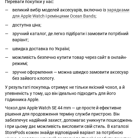
Переваги покупки у нас:
великий вибір моделей аксесуарів, включно із
зарядками
для Apple Watch
і
ремінцями Ocean Bands
;
доступна ціна;
зручний каталог, де легко підібрати і замовити потрібний
варіант;
швидка доставка по Україні;
можливість безпечно купити товар через сайт в онлайн-
режимі;
зручне оформлення — можна швидко замовити аксесуар
без зайвого клопоту.
У результаті покупець отримує не тільки якісний чохол, а й
упевненість у тому, що він ідеально підходить для його
годинника Apple.
Чохол для Apple Watch SE 44 mm — це просте й ефективне
рішення для продовження терміну служби пристрою. Він
забезпечує надійний захист, допомагає уникнути пошкоджень
і при цьому дає можливість висловити свій стиль. В каталозі
StorePods кожен знайде відповідний варіант за потрібною