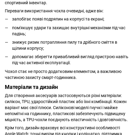
спортивний інвентар.
Переваги використання чохла очевидні, адже він:
запобігає появі подряпин на корпусі та екрані;
пом'якшує удари та захищає внутрішні механізми під час
падінь;
знижує ризик потрапляння пилу та дрібного сміття в
щілини корпусу;
допомагає зберегти привабливий вигляд пристрою навіть
під час активної експлуатації.
Чохол стає не просто додатковим елементом, а важливою
частиною захисту смарт-годинника.
Матеріали та дизайн
Для створення аксесуарів застосовуються різні матеріали:
силікон, TPU, ударостійкий пластик або їхні комбінації. Кожен
варіант має свої плюси. Силіконові моделі гнучкі і майже
непомітні на годиннику, пластикові забезпечують підвищену
міцність, а TPU-чохли поєднують еластичність і довговічність.
Крім того, дизайн враховує всі конструктивні особливості
Apple Watch: точні вирізи під кнопки і коліщатко, підтримка