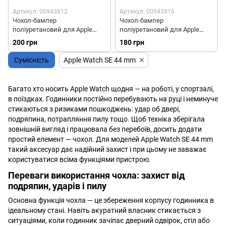
Артикул: 00943812
Артикул: 00943816
Чохол-бампер
Чохол-бампер
поліуретановий для Apple
поліуретановий для Apple
Watch 44/45mm - Темно-
Watch 44/45mm - Темно-синій
200 грн
180 грн
зелений
Сумісність
Apple Watch SE 44 mm
Багато хто носить Apple Watch щодня — на роботі, у спортзалі,
в поїздках. Годинники постійно перебувають на руці і неминуче
стикаються з ризиками пошкоджень: удар об двері,
подряпина, потрапляння пилу тощо. Щоб техніка зберігала
зовнішній вигляд і працювала без перебоїв, досить додати
простий елемент — чохол. Для моделей Apple Watch SE 44 mm
такий аксесуар дає надійний захист і при цьому не заважає
користуватися всіма функціями пристрою.
Переваги використання чохла: захист від
подряпин, ударів і пилу
Основна функція чохла — це збереження корпусу годинника в
ідеальному стані. Навіть акуратний власник стикається з
ситуаціями, коли годинник зачіпає дверний одвірок, стіл або