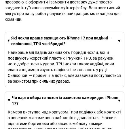
прозорою, а оформити і замовити доставку дуже просто
завдяки інтуїтивно зрозумілому інтерфейсу. Ваш позитивний
відгук про нашу роботу служить найкращою мотивацією для
команди.
Які чохли краще захищають iPhone 17 при падінні —
силіконові, TPU чи гібридні?
Найкраще від падінь захищають гібридні чохли, вони
поєднують жорсткий пластик і гнучкий TPU, за рахунок
чого добре гасять удари. TPU-чохли також надійні, вони
еластичні, амортизують падіння і не ковзають у руці.
Силіконові — приємні на дотик, але зазвичай поступаються
за захистом при сильних ударах.
Чи варто обирати чохол із захистом камери для iPhone
17?
Камера виступає над корпусом, і при падіннях або контакті
з поверхнями саме вона найчастіше дряпається. Чохли з
піднятими бортиками або захистом блоку камери