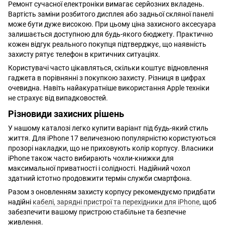
Ремонт сучасної електроніки вимагає серйозних вкладень.
Вартість заміни розбитого дисплея або задньої скляної панелі
може бути дуже високою. При цьому ціна захисного аксесуара
залишається доступною для будь-якого бюджету. Практично
кожен відгук реального покупця підтверджує, що наявність
захисту рятує телефон в критичних ситуаціях.
Користувачі часто цікавляться, скільки коштує відновлення
гаджета в порівнянні з покупкою захисту. Різниця в цифрах
очевидна. Навіть найакуратніше використання Apple техніки
не страхує від випадковостей.
Різновиди захисних рішень
У нашому каталозі легко купити варіант під будь-який стиль
життя. Для iPhone 17 величезною популярністю користуються
прозорі накладки, що не приховують колір корпусу. Власники
iPhone також часто вибирають чохли-книжки для
максимальної приватності і солідності. Надійний чохол
здатний істотно продовжити термін служби смартфона.
Разом з оновленням захисту корпусу рекомендуємо придбати
надійні
кабелі, зарядні пристрої та перехідники для iPhone
, щоб
забезпечити вашому пристрою стабільне та безпечне
живлення.