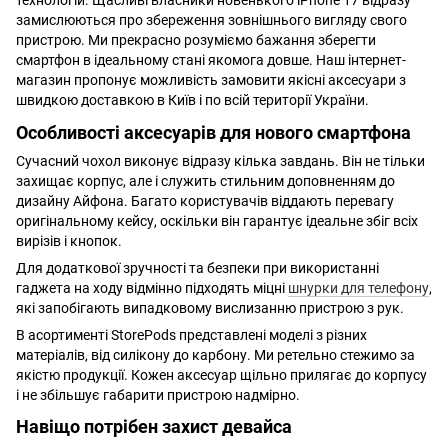
технологій. Щасливі власники новенького iPhone 17 відразу
замислюються про збереження зовнішнього вигляду свого
пристрою. Ми прекрасно розуміємо бажання зберегти
смартфон в ідеальному стані якомога довше. Наш інтернет-
магазин пропонує можливість замовити якісні аксесуари з
швидкою доставкою в Київ і по всій території України.
Особливості аксесуарів для нового смартфона
Сучасний чохол виконує відразу кілька завдань. Він не тільки
захищає корпус, але і служить стильним доповненням до
дизайну Айфона. Багато користувачів віддають перевагу
оригінальному кейсу, оскільки він гарантує ідеальне збіг всіх
вирізів і кнопок.
Для додаткової зручності та безпеки при використанні
гаджета на ходу відмінно підходять міцні
шнурки для телефону
,
які запобігають випадковому вислизанню пристрою з рук.
В асортименті StorePods представлені моделі з різних
матеріалів, від силікону до карбону. Ми ретельно стежимо за
якістю продукції. Кожен аксесуар щільно прилягає до корпусу
і не збільшує габарити пристрою надмірно.
Навіщо потрібен захист девайса