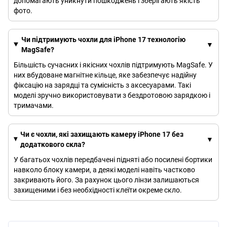
допомагають уникнути пошкоджень і зберігають якість
фото.
Чи підтримують чохли для iPhone 17 технологію
MagSafe?
Більшість сучасних і якісних чохлів підтримують MagSafe. У
них вбудоване магнітне кільце, яке забезпечує надійну
фіксацію на зарядці та сумісність з аксесуарами. Такі
моделі зручно використовувати з бездротовою зарядкою і
тримачами.
Чи є чохли, які захищають камеру iPhone 17 без
додаткового скла?
У багатьох чохлів передбачені підняті або посилені бортики
навколо блоку камери, а деякі моделі навіть частково
закривають його. За рахунок цього лінзи залишаються
захищеними і без необхідності клеїти окреме скло.