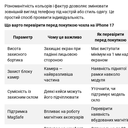
Різноманітність кольорів і фактур дозволяє змінювати
зовнішній вигляд телефону під настрій або стиль одягу. Це
простий спосіб проявити індивідуальність.
Що варто перевірити перед покупкою чохла на iPhone 17
Як перевірити
Параметр
Чому це важливо
перед покупкою
Висота
Захищає екран при
Має виступати
захисного
падінні лицьовою
мінімум на 1 мм на
бортика
стороною
екраном
Камера —
Наявність піднятої
Захист блоку
найвразливіша
рамки навколо
камер
частина
модуля
Уточнити, чи
Сумісність із
Деякі кейси можуть
підтримує модель
захисним склом
його підчіплювати
скло
Перевірити
Підтримка
Впливає на роботу
наявність
MagSafe
магнітних аксесуарів
вбудованих магніті