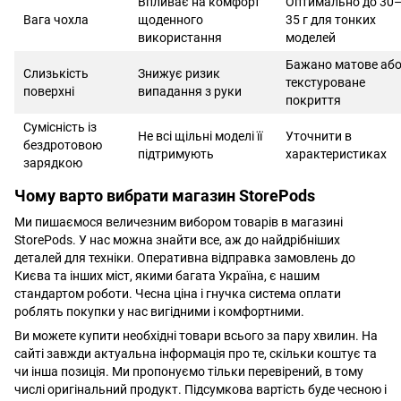
Впливає на комфорт
Оптимально до 30
Вага чохла
щоденного
35 г для тонких
використання
моделей
Бажано матове аб
Слизькість
Знижує ризик
текстуроване
поверхні
випадання з руки
покриття
Сумісність із
Не всі щільні моделі її
Уточнити в
бездротовою
підтримують
характеристиках
зарядкою
Чому варто вибрати магазин StorePods
Ми пишаємося величезним вибором товарів в магазині
StorePods. У нас можна знайти все, аж до найдрібніших
деталей для техніки. Оперативна відправка замовлень до
Києва та інших міст, якими багата Україна, є нашим
стандартом роботи. Чесна ціна і гнучка система оплати
роблять покупки у нас вигідними і комфортними.
Ви можете купити необхідні товари всього за пару хвилин. На
сайті завжди актуальна інформація про те, скільки коштує та
чи інша позиція. Ми пропонуємо тільки перевірений, в тому
числі оригінальний продукт. Підсумкова вартість буде чесною і