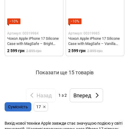
−10%
−10%
Артикул: 00319984
Артикул: 00319985
Чохол Apple iPhone 17 Silicone
Чохол Apple iPhone 17 Silicone
Case with MagSafe – Bright
Case with MagSafe – Vanilla
Guava (MHVQ4)
(MHVM4)
2 599 грн
2 599 грн
2 899 грн
2 899 грн
Показати ще 15 товарів
Назад
Вперед
1
з 2
Сумісність
17
Вихід нової техніки Apple завжди стає значущою подією у світі