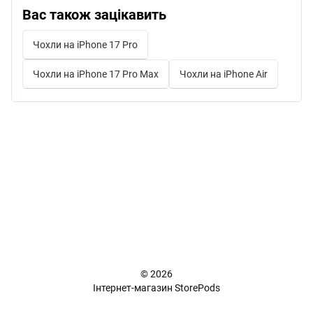
Вас також зацікавить
Чохли на iPhone 17 Pro
Чохли на iPhone 17 Pro Max
Чохли на iPhone Air
+38 (098) 898 81 16
Повна версія сайту
📜 Карта сайту
© 2026
Інтернет-магазин StorePods
Укр
Рус