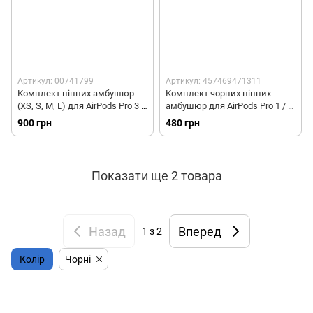
Артикул: 00741799
Артикул: 457469471311
Комплект пінних амбушюр
Комплект чорних пінних
(XS, S, M, L) для AirPods Pro 3 -
амбушюр для AirPods Pro 1 / 2
Чорні
- 3 розміри
900 грн
480 грн
Показати ще 2 товара
Назад
Вперед
1
з 2
Колір
Чорні