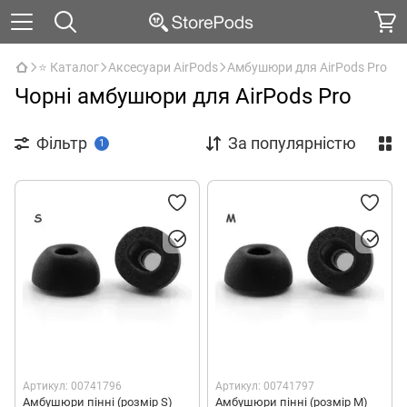
⭐ Каталог
Аксесуари AirPods
Амбушюри для AirPods Pro
Чорні амбушюри для AirPods Pro
Фільтр
За популярністю
1
Артикул: 00741796
Артикул: 00741797
Амбушюри пінні (розмір S)
Амбушюри пінні (розмір M)