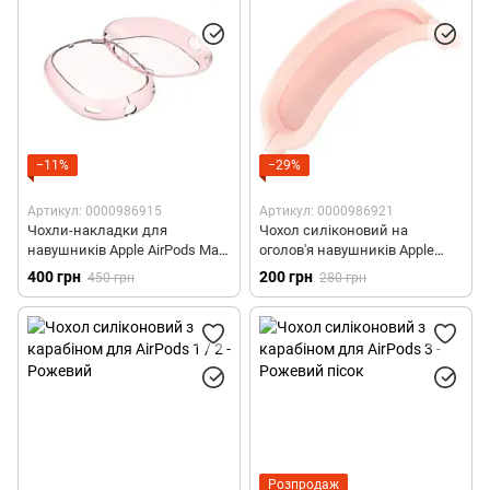
Поліуретанові чохли для AirPods 3
Шкіряні чохли для AirPods Pro 1/2
Полікарбонатні чохли для AirPods Pro 1
Силіконові чохли для AirPods Pro 2
−11%
−29%
Силіконові чохли зі шнурком для AirPods Pro 2
Артикул: 0000986915
Артикул: 0000986921
Чохли-накладки для
Чохол силіконовий на
Полікарбонатні чохли для AirPods Pro 2
навушників Apple AirPods Max
оголов'я навушників Apple
- Рожеві
AirPods Max - Рожевий
400 грн
200 грн
450 грн
280 грн
Поліуретанові чохли для AirPods Pro 2
Чохли з MagSafe для AirPods Pro 2
Чохли для AirPods Max
Чохли-накладки для AirPods Max
Чохли з MagSafe для AirPods 4
Розпродаж