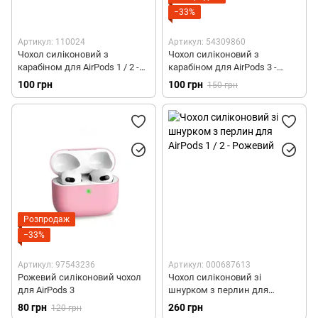
Силіконові чохли для AirPods 4
−33%
Шкіряні чохли для AirPods 4
Артикул: 110024
Артикул: 54309860
Чохол силіконовий з
Чохол силіконовий з
Полікарбонатні чохли для AirPods 4
карабіном для AirPods 1 / 2 -
карабіном для AirPods 3 -
Рожевий
Рожевий пісок
100 грн
100 грн
150 грн
Силіконові чохли зі шнурком для AirPods Pro 3
Чохли з MagSafe для AirPods Pro 3
Полікарбонатні чохли для AirPods Pro 3
Шкіряні чохли для AirPods Pro 3
Розпродаж
−33%
Артикул: 97543236
Артикул: 000687613
Рожевий силіконовий чохол
Чохол силіконовий зі
для AirPods 3
шнурком з перлин для
AirPods 1 / 2 - Рожевий
80 грн
260 грн
120 грн