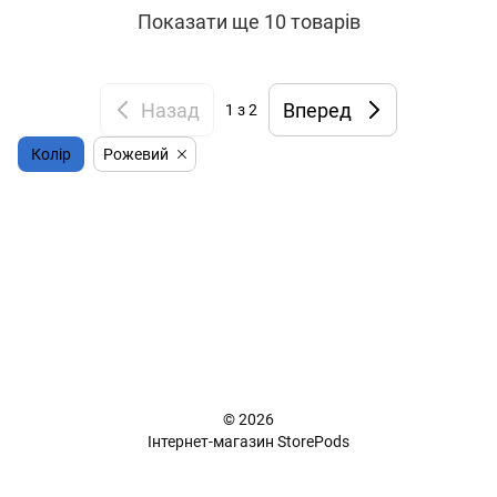
Показати ще 10 товарів
Назад
Вперед
1
з 2
Колір
Рожевий
+38 (098) 898 81 16
Повна версія сайту
📜 Карта сайту
© 2026
Інтернет-магазин StorePods
Укр
Рус