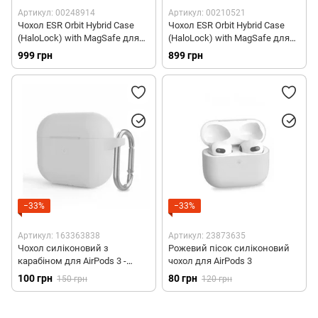
Артикул: 00248914
Артикул: 00210521
Чохол ESR Orbit Hybrid Case
Чохол ESR Orbit Hybrid Case
(HaloLock) with MagSafe для
(HaloLock) with MagSafe для
AirPods Pro 3 - Pink
AirPods 4 - Pink
999 грн
899 грн
−33%
−33%
Артикул: 163363838
Артикул: 23873635
Чохол силіконовий з
Рожевий пісок силіконовий
карабіном для AirPods 3 -
чохол для AirPods 3
Рожевий
100 грн
80 грн
150 грн
120 грн