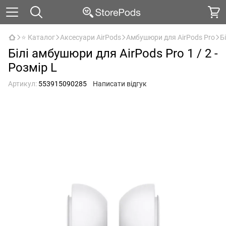
⭐ Каталог
Аксесуари AirPods
Амбушюри для AirPods Pro
Б
Білі амбушюри для AirPods Pro 1 / 2 -
Розмір L
Артикул:
553915090285
Написати відгук