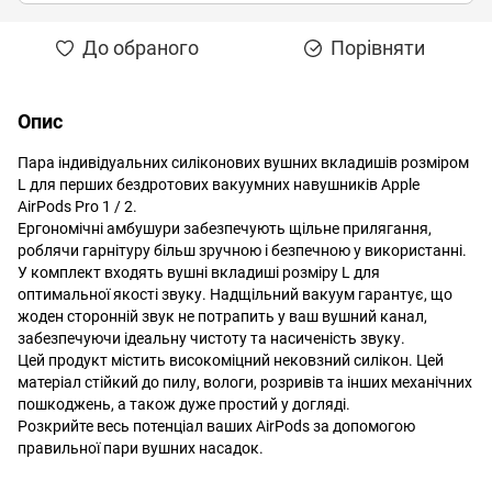
До обраного
Порівняти
Опис
Пара індивідуальних силіконових вушних вкладишів розміром
L для перших бездротових вакуумних навушників Apple
AirPods Pro 1 / 2.
Ергономічні амбушури забезпечують щільне прилягання,
роблячи гарнітуру більш зручною і безпечною у використанні.
У комплект входять вушні вкладиші розміру L для
оптимальної якості звуку. Надщільний вакуум гарантує, що
жоден сторонній звук не потрапить у ваш вушний канал,
забезпечуючи ідеальну чистоту та насиченість звуку.
Цей продукт містить високоміцний нековзний силікон. Цей
матеріал стійкий до пилу, вологи, розривів та інших механічних
пошкоджень, а також дуже простий у догляді.
Розкрийте весь потенціал ваших AirPods за допомогою
правильної пари вушних насадок.