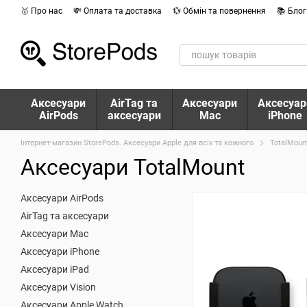
Перейти до основного контенту
🥇 Про нас
💸 Оплата та доставка
💱 Обмін та повернення
📚 Блог
Аксесуари
AirTag та
Аксесуари
Аксесуар
AirPods
аксесуари
Mac
iPhone
Інтернет-магазин StorePods. Аксесуари Apple для всіх та кожного
TotalMoun
Аксесуари TotalMount
Аксесуари AirPods
AirTag та аксесуари
Аксесуари Mac
Аксесуари iPhone
Аксесуари iPad
Аксесуари Vision
Аксесуари Apple Watch