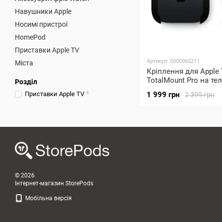
Навушники Apple
Носимі пристрої
HomePod
Приставки Apple TV
Артикул: 0000965211
Міста
Кріплення для Apple
TotalMount Pro на те
Розділ
Приставки Apple TV
1
1 999 грн
2 399 грн
© 2026
Інтернет-магазин StorePods
Мобільна версія