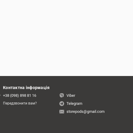
Контактна інформація
+38 (098) 898 81 16
Viber
Telegram
Передзвонити вам?
storepods@gmail.com