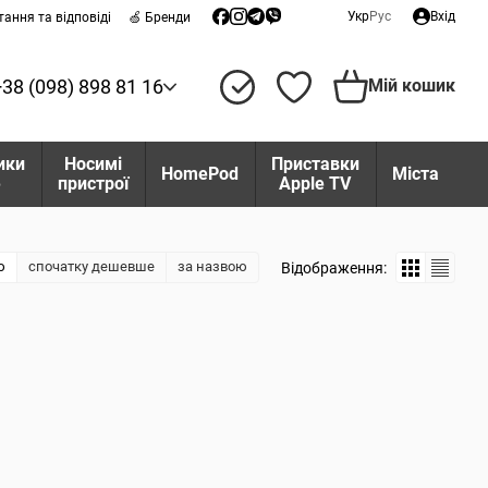
Укр
Рус
Вхід
тання та відповіді
🍏 Бренди
+38 (098) 898 81 16
Мій кошик
ики
Носимі
Приставки
HomePod
Міста
e
пристрої
Apple TV
ю
спочатку дешевше
за назвою
Відображення: