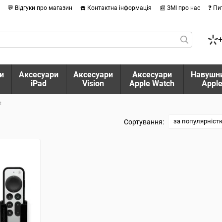
💬 Відгуки про магазин
☎️ Контактна інформація
📰 ЗМІ про нас
❓ Пи
и
Аксесуари
Аксесуари
Аксесуари
Навушн
iPad
Vision
Apple Watch
Appl
t
за популярніст
Сортування: