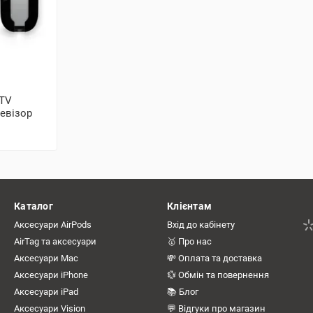
 TV
левізор
Каталог
Клієнтам
Аксесуари AirPods
Вхід до кабінету
AirTag та аксесуари
🥇 Про нас
Аксесуари Mac
💸 Оплата та доставка
Аксесуари iPhone
💱 Обмін та повернення
Аксесуари iPad
📚 Блог
Аксесуари Vision
💬 Відгуки про магазин