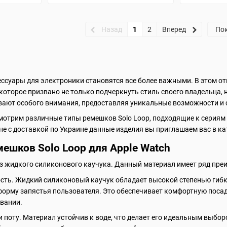
Назад
1
2
Вперед
Пок
ессуары для электроники становятся все более важными. В этом 
оторое призвано не только подчеркнуть стиль своего владельца, н
ивают особого внимания, предоставляя уникальные возможности и
отрим различные типы ремешков Solo Loop, подходящие к сериям часов
не с доставкой по Украине данные изделия вы приглашаем вас в ка
ешков Solo Loop для Apple Watch
з жидкого силиконового каучука. Данный материал имеет ряд пре
ость. Жидкий силиконовый каучук обладает высокой степенью гибко
форму запястья пользователя. Это обеспечивает комфортную поса
вании.
и поту. Материал устойчив к воде, что делает его идеальным выбо