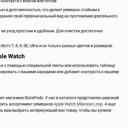
 контакта с влагой или потом.
ю и долговечностью, что делает ремешок стойким к
 сохраняя свой первоначальный вид на протяжении длительного
т их уход простым и удобным. Для очистки достаточно
тч 7, 8, 9, SE, Ultra и не только разных цветов и размеров.
ple Watch
ья с помощью специальной ленты или использовать таблицу
нировать с вашими нарядами или добавит контраста к вашему
нет-магазине StorePods. У нас в каталоге представлен широкий
треть ассортимент ремешков
Apple Watch Milanese Loop
. А еще
чь вам выбрать интересующий вас товар, чтобы вы купили