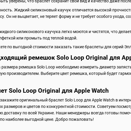
ыть уверены, что браслет сохранит свой вид и качество даже после
чность. Жидкий силиконовый каучук отличается высокой прочность
у. Он не выцветает, не теряет форму и не требует особого ухода,
 жидкого силиконового каучука легко моются и чистятся, что делае
лфеткой или промыть под теплой водой.
ете по выгодной стоимости заказать такие браслеты для серий Эпл Во
ходящий ремешок Solo Loop Original для Ap
 размера ремешка Solo Loop необходимо измерить диаметр запяст
ную производителем. Выберите цвет ремешка, который будет гармо
ет Solo Loop Original для Apple Watch
 закажите оригинальный браслет Solo Loop для Apple Watch в интер
х размеров и цветов по конкурентной стоимости. Советуем посмо
ю доставку по всей Украине. Наши менеджеры всегда готовы помо
 по наиболее выгодной цене. Добро пожаловать!