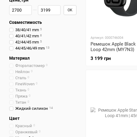
Цена, грн
От Цена, грн
До Цена, грн
OK
Совместимость
38/40/41 mm
5
40/41/42 mm
8
Артикул: 0000746004
42/44/45 mm
5
Ремешок Apple Black
44/45/46/49 mm
13
Loop 42mm (MY7N3)
Материал
3 199 грн
Фторэластомер
0
Нейлон
0
Сталь
0
FineWoven
0
Ткань
0
Пряжа
0
Титан
0
Жидкий силикон
14
Цвет
Красный
0
Оранжевый
0