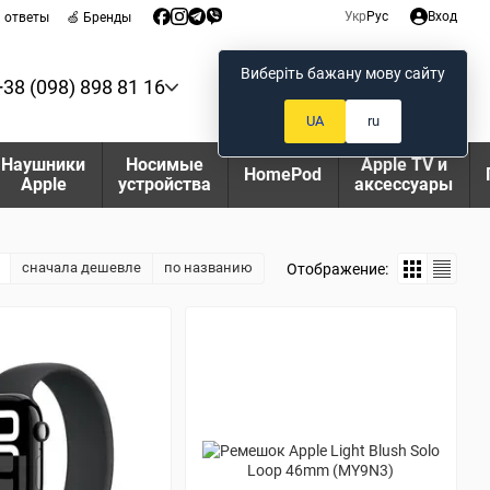
Укр
Рус
Вход
и ответы
🍏 Бренды
Виберіть бажану мову сайту
+38 (098) 898 81 16
Мой заказ
UA
ru
Наушники
Носимые
Apple TV и
HomePod
Apple
устройства
аксессуары
сначала дешевле
по названию
Отображение: