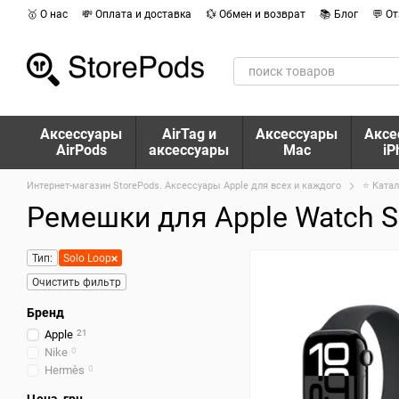
Перейти к основному контенту
🥇 О нас
💸 Оплата и доставка
💱 Обмен и возврат
📚 Блог
💬 О
Аксессуары
AirTag и
Аксессуары
Аксе
AirPods
аксессуары
Mac
iP
Интернет-магазин StorePods. Аксессуары Apple для всех и каждого
⭐ Катал
Ремешки для Apple Watch S
Тип:
Solo Loop
Очистить фильтр
Бренд
Apple
21
Nike
0
Hermès
0