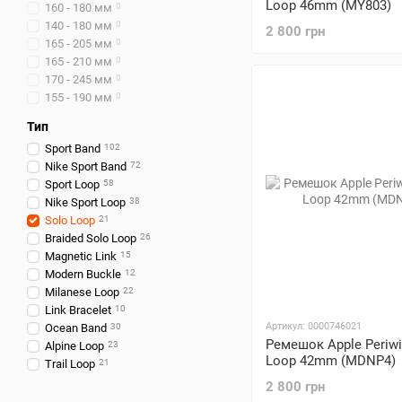
Loop 46mm (MY803)
160 - 180 мм
0
140 - 180 мм
0
2 800 грн
165 - 205 мм
0
165 - 210 мм
0
170 - 245 мм
0
155 - 190 мм
0
Тип
Sport Band
102
Nike Sport Band
72
Sport Loop
58
Nike Sport Loop
38
Solo Loop
21
Braided Solo Loop
26
Magnetic Link
15
Modern Buckle
12
Milanese Loop
22
Link Bracelet
10
Артикул: 0000746021
Ocean Band
30
Ремешок Apple Periwi
Alpine Loop
23
Loop 42mm (MDNP4)
Trail Loop
21
2 800 грн