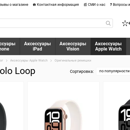
тзывы о магазине
☎️ Контактная информация
📰 СМИ о нас
❓ Вопросы 
ссуары
Аксессуары
Аксессуары
Аксессуары
hone
iPad
Vision
Apple Watch
ог
Аксессуары Apple Watch
Оригинальные ремешки
olo Loop
по популярности
Сортировка: