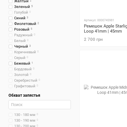
Желтый
2
Зеленый
5
Голубой
0
Синий
3
Артикул: 0000745981
Фиолетовый
2
Ремешок Apple Starlig
Розовый
5
Loop 41mm | 45mm
Радужный
0
2 700 грн
Белый
0
Черный
3
Коричневый
0
Серый
0
Бежевый
1
Бордовый
0
Золотой
0
Серебристый
0
Графитовый
0
Обхват запястья
130 - 180 мм
0
130 - 190 мм
0
130 - 200 мм
0