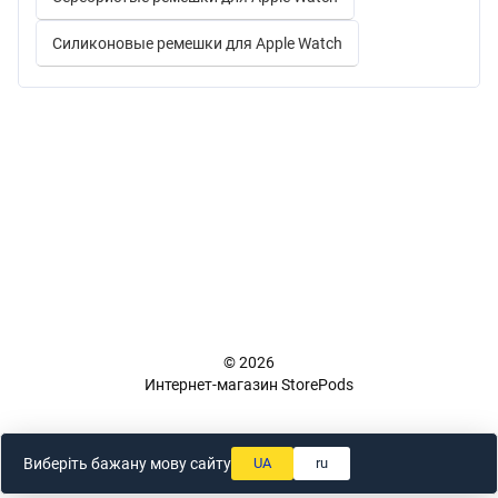
Силиконовые ремешки для Apple Watch
+38 (098) 898 81 16
Полная версия сайта
📜 Карта сайта
© 2026
Интернет-магазин StorePods
Укр
Рус
Виберіть бажану мову сайту
UA
ru
Online store built with Horoshop