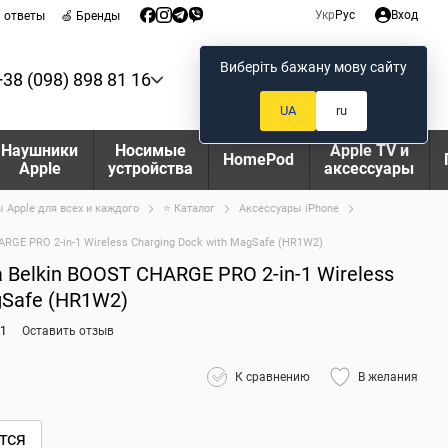
Укр
Рус
Вход
и ответы
🍏 Бренды
Виберіть бажану мову сайту
+38 (098) 898 81 16
Мой заказ
UA
ru
Наушники
Носимые
Apple TV и
HomePod
Apple
устройства
аксессуары
 Apple для всех и каждого
⭐ Каталог
Аксессуары iPhone
RGE PRO 2-in-1 Wireless Charging Dock with MagSafe (HR1W2)
Belkin BOOST CHARGE PRO 2-in-1 Wireless
gSafe (HR1W2)
11
Оставить отзыв
К сравнению
В желания
тся