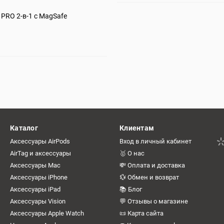
PRO 2-в-1 с MagSafe
Каталог
Клиентам
Аксессуары AirPods
Вход в личный кабинет
AirTag и аксессуары
🥇 О нас
Аксессуары Mac
💸 Оплата и доставка
Аксессуары iPhone
💱 Обмен и возврат
Аксессуары iPad
📚 Блог
Аксессуары Vision
💬 Отзывы о магазине
Аксессуары Apple Watch
📜 Карта сайта