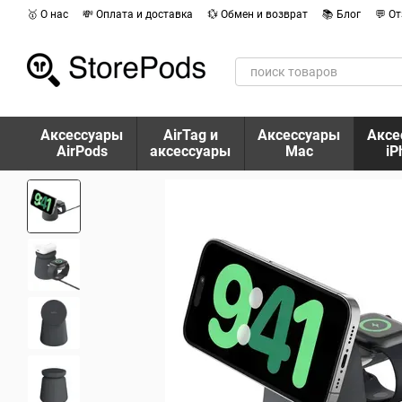
Перейти к основному контенту
🥇 О нас
💸 Оплата и доставка
💱 Обмен и возврат
📚 Блог
💬 О
Аксессуары
AirTag и
Аксессуары
Аксе
AirPods
аксессуары
Mac
iP