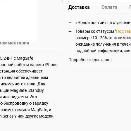
Доставка
Оплата
«Новой почтой» на отделение
Товары со статусом "
Под за
размере 10 - 20% от стоимос
 комментарий
ожидание получения в течен
подробной информации, свя
 2-в-1 с MagSafe
Подробнее о доставке
ранной работы вашего iPhone
-станция обеспечивает
что делает ее идеальным
письменного стола. Для
нции MagSafe, StandBy
и или виджеты. Эта
ую беспроводную зарядку
, совместимых с MagSafe, и
 Series 9 или другие модели