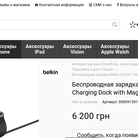
тзывы о магазине
☎️ Контактная информация
📰 СМИ о нас
❓ Вопросы 
ссуары
Аксессуары
Аксессуары
Аксессуары
hone
iPad
Vision
Apple Watch
Интернет-магазин StorePods. Аксессуары
Подставки и док-станции
Беспроводная зарядка Belkin BOOST CHA
Беспроводная зарядка 
Charging Dock with Ma
Нет в наличии
Артикул: 00009139
6 200 грн
Сообщить, когда появи