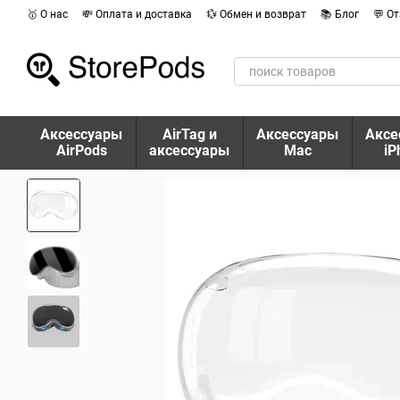
Перейти к основному контенту
🥇 О нас
💸 Оплата и доставка
💱 Обмен и возврат
📚 Блог
💬 О
Аксессуары
AirTag и
Аксессуары
Аксе
AirPods
аксессуары
Mac
iP