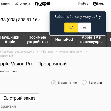
Укр
Рус
Вход
и ответы
🍏 Бренды
Виберіть бажану мову сайту
+38 (098) 898 81 16
Мой заказ
UA
ru
Наушники
Носимые
Apple TV и
HomePod
Apple
устройства
аксессуары
 Apple для всех и каждого
⭐ Каталог
Аксессуары Vision
Прозрачный
ple Vision Pro - Прозрачный
авить отзыв
К сравнению
В желания
Быстрый заказ
Гарантия