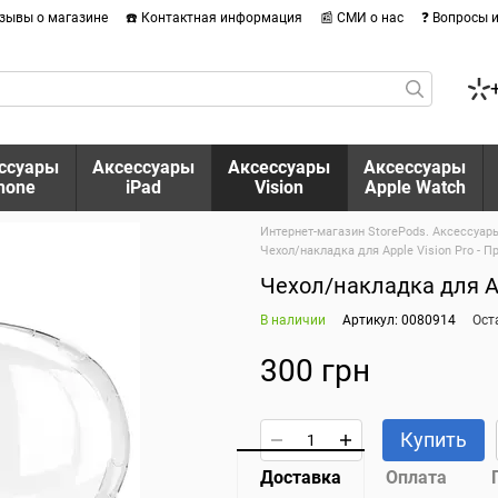
тзывы о магазине
☎️ Контактная информация
📰 СМИ о нас
❓ Вопросы 
ссуары
Аксессуары
Аксессуары
Аксессуары
hone
iPad
Vision
Apple Watch
Интернет-магазин StorePods. Аксессуары
Чехол/накладка для Apple Vision Pro - 
Чехол/накладка для Ap
В наличии
Артикул: 0080914
Ост
300 грн
Купить
Доставка
Оплата