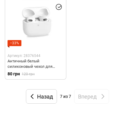
−33%
Артикул: 28376544
Античный белый
силиконовый чехол для
AirPods 3
80 грн
120 грн
Назад
Вперед
7
из 7
+38 (098) 898 81 16