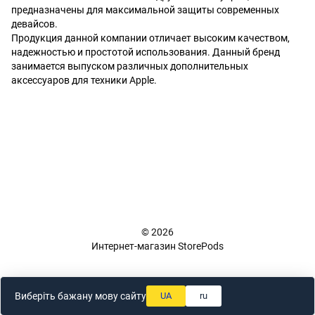
предназначены для максимальной защиты современных
девайсов.
Продукция данной компании отличает высоким качеством,
надежностью и простотой использования. Данный бренд
занимается выпуском различных дополнительных
аксессуаров для техники Apple.
+38 (098) 898 81 16
Полная версия сайта
📜 Карта сайта
© 2026
Интернет-магазин StorePods
Укр
Рус
Виберіть бажану мову сайту
UA
ru
Online store built with Horoshop