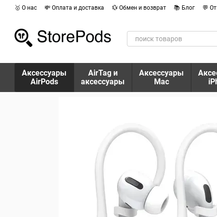
Перейти к основному контенту
🥇 О нас
💸 Оплата и доставка
💱 Обмен и возврат
📚 Блог
💬 О
Аксессуары
AirTag и
Аксессуары
Аксе
AirPods
аксессуары
Mac
iP