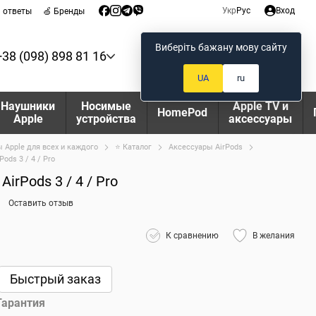
Укр
Рус
Вход
и ответы
🍏 Бренды
Виберіть бажану мову сайту
+38 (098) 898 81 16
Мой заказ
UA
ru
Наушники
Носимые
Apple TV и
HomePod
Apple
устройства
аксессуары
 Apple для всех и каждого
⭐ Каталог
Аксессуары AirPods
ods 3 / 4 / Pro
irPods 3 / 4 / Pro
Оставить отзыв
К сравнению
В желания
Быстрый заказ
Гарантия