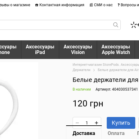
тзывы о магазине
☎️ Контактная информация
📰 СМИ о нас
❓ Вопросы 
ссуары
Аксессуары
Аксессуары
Аксессуары
hone
iPad
Vision
Apple Watch
Интернет-магазин StorePods. Аксессуары
Держатели
Белые держатели для AirP
Белые держатели для A
В наличии
Артикул: 404030537341
120 грн
Купить
Доставка
Оплата