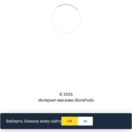
+38 (098) 898 81 16
Полная версия сайта
📜 Карта сайта
© 2026
Интернет-магазин StorePods
Укр
Рус
Виберіть бажану мову сайту
UA
ru
Online store built with Horoshop